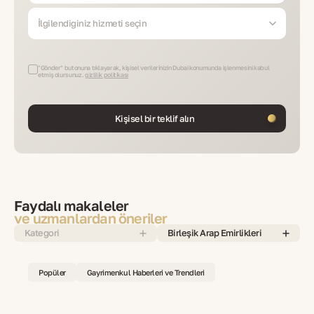
İlgilendiğiniz hizmeti seçin
"Gönder" butonuna tıklayarak, kişisel verilerinizin Dubai konumunda işlenmesini kabul
etmiş olursunuz.
gizlilik politikası
Kişisel bir teklif alın
Faydalı makaleler
ve uzmanlardan öneriler
Kategori
Birleşik Arap Emirlikleri
Popüler
Gayrimenkul Haberleri ve Trendleri