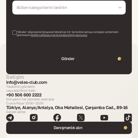
Bülten kategorilerini belirtin
‘Gönder’ düğmesine tıklayarak VelesClub Int.'ten bülten almayı ve kişisel verilerinizin
işlenmesini
gizlilik politikası uyarınca kabul etmiş olursunuz
Gönder
İletişim
info@veles-club.com
Talebinizi gönderin
veya teklifinizi iletin
+90 506 600 2222
Dünyanın her yerinden aramalar
Cuma-Pazar 10:00–21:00
Türkiye, Alanya/Antalya, Oba Mahallesi, Çarşamba Cad., 89-16
Gerçek adres
Danışmanlık alın