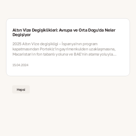
Altın Vize Değişiklikleri: Avrupa ve Orta Doğu'da Neler
Değişiyor
2025 Altın Vize değişikliği – İspanya'nın program
kapatmasından Portekiz'in gayrimenkulden uzaklaşmasına,
Macaristan'ın fon tabanlı yoluna ve BAE'nin atama yoluyla
sunulan ömür boyu oturum seçeneğine kadar
15.04.2024
Hepsi