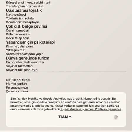
Küresel erişim ve para birimleri
Transfer planınızı başlatın
Uluslararası lojistik
Nakliye süreci
Yükünüz için rotalar
Gönderinizi hesaplayın
Çok dilli belge çevirisi
Çeviri hizmetleri
Diller ve kapsam
Çeviri talep edin
Yabancılar için psikoterapi
Kiminle çalışıyoruz
Yaklaşımımız
Seans rezervasyonu yapın
Dünya genelinde turizm
En popüler destinasyonlar
Seyahat hizmetleri
Seyahatinizi planlayın
Gizlilik politikası
Hizmet şartları
Feragatnameler
Çerez politikası
2015–2025. Sitede yayımlanan tüm bilgiler yalnızca bilgilendirme amaçlıdır ve reklam
veya kamuya açık teklif niteliği taşımaz. Materyallerin yazılı izinsiz kopyalanması
Site, Yandex Metrika ve Google Analytics web analitik hizmetlerine bağlıdır. Bu
yasaktır. VelesClub Int.
hizmetler, sizin için sitedeki deneyimi en konforlu hale getirmek amacıyla çerezler
kullanmaktadır. Sitede kalmanız, kişisel verilerin işlenmesi için belirtilen şartlarda
onay vermeniz anlamına gelmektedir.
Kişisel Verilerin İşlenmesi Politikası gereğince
TAMAM