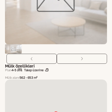
Mülk özellikleri
Plan
4-5
Talep üzerine
Mülk alanı
562 - 653 m²