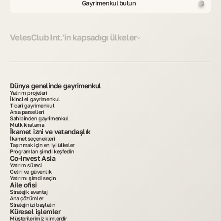
Gayrimenkul bulun
VelesClub Int.'in kapsadığı ülkeler
Dünya genelinde gayrimenkul
Yatırım projeleri
İkinci el gayrimenkul
Ticari gayrimenkul
Arsa parselleri
Sahibinden gayrimenkul
Mülk kiralama
İkamet izni ve vatandaşlık
İkamet seçenekleri
Taşınmak için en iyi ülkeler
Programları şimdi keşfedin
Co-Invest Asia
Yatırım süreci
Getiri ve güvenlik
Yatırımı şimdi seçin
Aile ofisi
Stratejik avantaj
Ana çözümler
Stratejinizi başlatın
Küresel işlemler
Müşterilerimiz kimlerdir