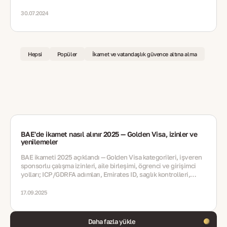
30.07.2024
Hepsi
Popüler
İkamet ve vatandaşlık güvence altına alma
BAE'de ikamet nasıl alınır 2025 — Golden Visa, izinler ve
yenilemeler
BAE ikameti 2025 açıklandı — Golden Visa kategorileri, işveren
sponsorlu çalışma izinleri, aile birleşimi, öğrenci ve girişimci
yolları; ICP/GDRFA adımları, Emirates ID, sağlık kontrolleri,
yenilemeler, hatalar, SSS
17.09.2025
Daha fazla yükle