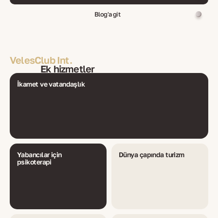
Blog'a git
VelesClub Int.
Ek hizmetler
İkamet ve vatandaşlık
Yabancılar için
Dünya çapında turizm
psikoterapi