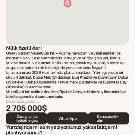
Mülk özellikleri
Onaylı yatırım VelesClub Int.
– yüzme havuzları ve yeşil alanları ile
modern lüks villalar sunmaktadır. Parklar ve yürüyüş yolları, kulüp,
yüzme havuzu ve kumsal, tenis kortları, çocuk oyun alanı, sinema ve
yoga alanı bulunan bir tesis içinde yer almaktadır. İnşaatın
tamamlanması 2026 Haziran'ında planlanmaktadır. Yakın çevrede bir
okul (4 dakika), Dubai Mall (14 dakika), Burj Khalifa ve Downtown Dubai
(19 dakika), Dubai Uluslararası Havalimanı (19 dakika) ve Business Bay
(18 dakika) bulunmaktadır.
VelesClub Int. sakinlerine özel fiyatlar, bireysel ödeme yöntemleri ve
taksit seçenekleri sunulmaktadır.
Daha fazla göster...
2 705 000$
Danışmanla
Danışmanlık
WhatsApp
iletişime geç
alın
Yurtdışında mı alım yapıyorsunuz yoksa bütçe mi
planlıyorsunuz?