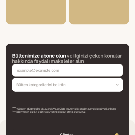
Bültenimize abone olun
ve ilginizi çeken konular
hakkında faydalı makaleler alın
Bülten kategorilerini belirtin
‘Gönder’ düğmesine tıklayarak VelesClub Int.'ten bülten almayı ve kişisel verilerinizin
işlenmesini
gizlilik politikası uyarınca kabul etmiş olursunuz
Gönder