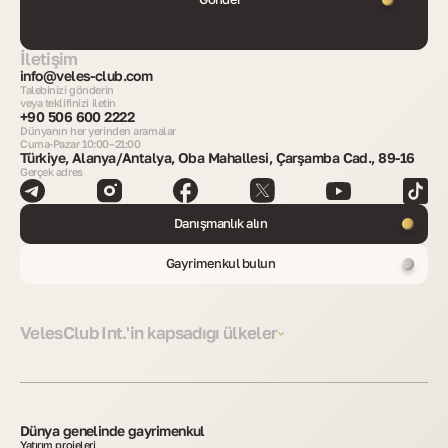
İletişim
info@veles-club.com
Talebinizi gönderin
veya teklifinizi iletin
+90 506 600 2222
Dünyanın her yerinden aramalar
Cuma-Pazar 10:00–21:00
Türkiye, Alanya/Antalya, Oba Mahallesi, Çarşamba Cad., 89-16
Gerçek adres
Danışmanlık alın
Gayrimenkul bulun
VelesClub Int.'in kapsadığı ülkeler
Dünya genelinde gayrimenkul
Yatırım projeleri