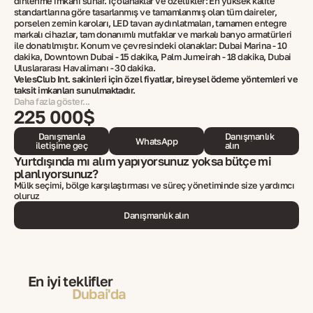
dinlenme imkanı sunar. İç olanaklar ve özellikler: En yüksek kalite
standartlarına göre tasarlanmış ve tamamlanmış olan tüm daireler,
porselen zemin karoları, LED tavan aydınlatmaları, tamamen entegre
markalı cihazlar, tam donanımlı mutfaklar ve markalı banyo armatürleri
ile donatılmıştır. Konum ve çevresindeki olanaklar: Dubai Marina - 10
dakika, Downtown Dubai - 15 dakika, Palm Jumeirah - 18 dakika, Dubai
Uluslararası Havalimanı - 30 dakika.
VelesClub Int. sakinleri için özel fiyatlar, bireysel ödeme yöntemleri ve
taksit imkanları sunulmaktadır.
Daha fazla göster...
225 000$
Danışmanla
Danışmanlık
WhatsApp
iletişime geç
alın
Yurtdışında mı alım yapıyorsunuz yoksa bütçe mi
planlıyorsunuz?
Mülk seçimi, bölge karşılaştırması ve süreç yönetiminde size yardımcı
oluruz
Danışmanlık alın
En iyi teklifler
Dubai'da