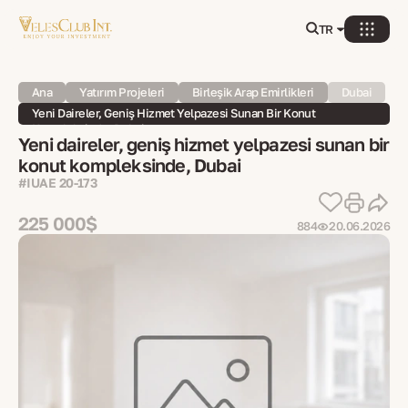
TR
Ana
Yatırım Projeleri
Birleşik Arap Emirlikleri
Dubai
Yeni Daireler, Geniş Hizmet Yelpazesi Sunan Bir Konut
Kompleksinde, Dubai
Yeni daireler, geniş hizmet yelpazesi sunan bir
konut kompleksinde, Dubai
#IUAE 20-173
225 000$
884
20.06.2026