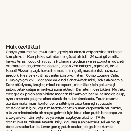
Mülk özellikleri
Onaylı yatırımcı VelesClub Int., geniş bir olanak yelpazesine sahip bir
komplekstir. Kompleks, sakinlerine; güzel bir lobi, 24 saat güvenlik,
havuz terası, çocuk havuzu, şık changing odaları ve şezlonglar, gölgeli
oturma alanları, deneme odaları, Japon Zen bahçesi, ağaç evi, Bella
Napoli Pizzeria, açık hava sineması, mini golf, masa tenisi, havuzda
aerobik, kreş ve evcil hayvanlar için oyun alanı, Como Lounge Café,
Himalaya çay evi, Leonardo da Vinci Sanat Akademisi, Boks Akademisi,
Dans stüdyosu, kreşler, misafir otoparkı, etkinlikler için çok amaçlı
salon, ortak çalışma merkezi sunmaktadır. Dairelerin özellikleri: Mutfak,
entegre ekipmanlarla birlikte modern bir kahvaltı barını içermekte olup,
aynı zamanda çalışma alanı olarak da kullanılmaktadır. Ferah oturma
alanları maksimum konfor ve rahatlık için tasarlanmıştır; vücudu
desteklemek için uygun miktarda destek sunan ergonomik oturumlar,
aile ve arkadaşlarla bir araya gelmek için ideal olan pratik bir sehpa ve
size gereken tüm eğlenceye erişim sağlayan akıllı bir TV ile
donatılmıştır. Yüksek tavanlı, büyük güneş alan pencereleri ve dolap
depolama alanları bulunan geniş yatak odaları, doğal bir ortamda