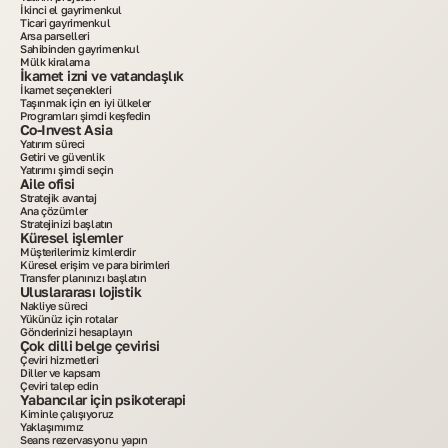
İkinci el gayrimenkul
Ticari gayrimenkul
Arsa parselleri
Sahibinden gayrimenkul
Mülk kiralama
İkamet izni ve vatandaşlık
İkamet seçenekleri
Taşınmak için en iyi ülkeler
Programları şimdi keşfedin
Co-Invest Asia
Yatırım süreci
Getiri ve güvenlik
Yatırımı şimdi seçin
Aile ofisi
Stratejik avantaj
Ana çözümler
Stratejinizi başlatın
Küresel işlemler
Müşterilerimiz kimlerdir
Küresel erişim ve para birimleri
Transfer planınızı başlatın
Uluslararası lojistik
Nakliye süreci
Yükünüz için rotalar
Gönderinizi hesaplayın
Çok dilli belge çevirisi
Çeviri hizmetleri
Diller ve kapsam
Çeviri talep edin
Yabancılar için psikoterapi
Kiminle çalışıyoruz
Yaklaşımımız
Seans rezervasyonu yapın