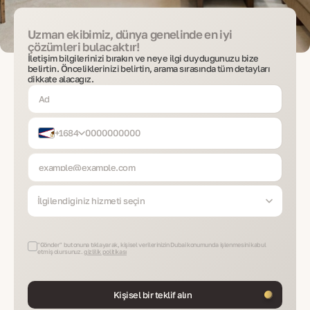
Uzman ekibimiz, dünya genelinde en iyi
çözümleri bulacaktır!
İletişim bilgilerinizi bırakın ve neye ilgi duyduğunuzu bize
belirtin. Önceliklerinizi belirtin, arama sırasında tüm detayları
dikkate alacağız.
+1684
İlgilendiğiniz hizmeti seçin
"Gönder" butonuna tıklayarak, kişisel verilerinizin Dubai konumunda işlenmesini kabul
etmiş olursunuz.
gizlilik politikası
Kişisel bir teklif alın