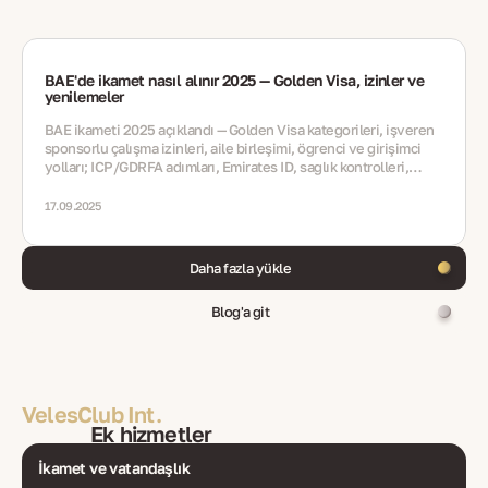
BAE'de ikamet nasıl alınır 2025 — Golden Visa, izinler ve
yenilemeler
BAE ikameti 2025 açıklandı — Golden Visa kategorileri, işveren
sponsorlu çalışma izinleri, aile birleşimi, öğrenci ve girişimci
yolları; ICP/GDRFA adımları, Emirates ID, sağlık kontrolleri,
yenilemeler, hatalar, SSS
17.09.2025
Daha fazla yükle
Blog'a git
VelesClub Int.
Ek hizmetler
İkamet ve vatandaşlık