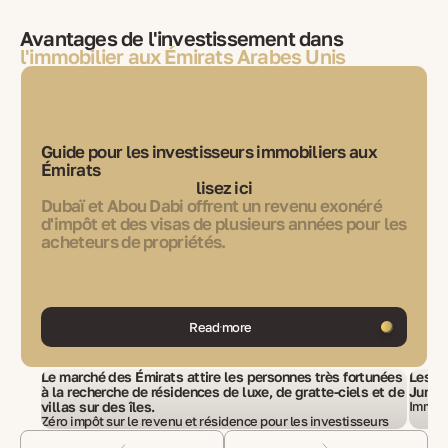
Avantages de l'investissement dans
l'immobilier aux Émirats Arabes Unis
Guide pour les investisseurs immobiliers aux
Émirats
lisez ici
Dubaï et Abou Dabi offrent un revenu exonéré
d'impôt et des visas de plusieurs années pour les
acheteurs de propriétés.
Read more
Le marché des Émirats attire les personnes très fortunées
Les pr
à la recherche de résidences de luxe, de gratte-ciels et de
Jumei
villas sur des îles.
Immobi
Zéro impôt sur le revenu et résidence pour les investisseurs