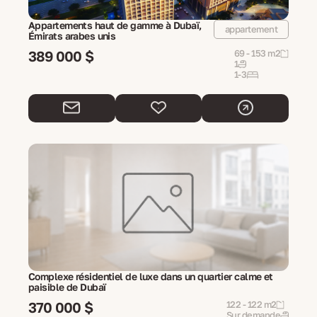
Appartements haut de gamme à Dubaï,
appartement
Émirats arabes unis
389 000 $
69 - 153 m2
1
1-3
Complexe résidentiel de luxe dans un quartier calme et
paisible de Dubaï
370 000 $
122 - 122 m2
Sur demande