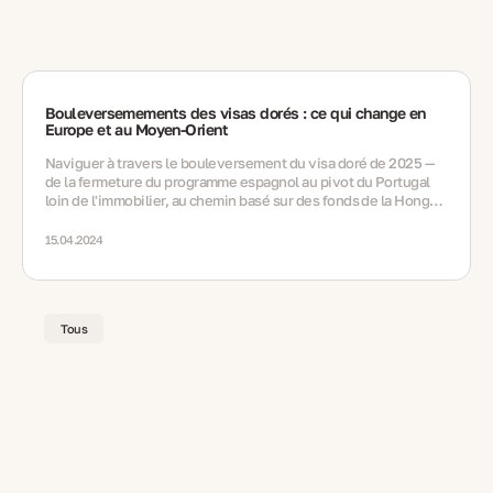
Bouleversemements des visas dorés : ce qui change en
Europe et au Moyen-Orient
Naviguer à travers le bouleversement du visa doré de 2025 —
de la fermeture du programme espagnol au pivot du Portugal
loin de l'immobilier, au chemin basé sur des fonds de la Hongrie
et à l'option de résidence à vie des Émirats Arabes Unis via
nomination.
15.04.2024
Tous