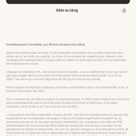
Aller au blog
Investissement immobilier aux Émirats Arabes Unis (EAU)
Depuis de nombreuses années, l'investissement immobilier est un pilier essentiel pour
préserver et accroître le capital. Le choix d'une entreprise experte pour élaborer une
stratégie d'investissement a toujours été et restera le principal facteur d'un portefeuille
d'investissement réussi.
L'équipe de VelesClub Int., reconnue comme experte, a su se positionner avec succès en
tant que leader dans le domaine de l'immobilier international depuis 2015. À la fin de
2023, nos services couvrent déjà plus de 20 pays à travers le monde.
Notre équipe d'analystes a préparé une brève présentation pour vous familiariser avec le
marché immobilier des EAU :
Pour commencer, les EAU occupent la première place en 2023 selon l'Indice de Confiance
des Investissements parmi tous les pays du Moyen-Orient et d'Afrique. À l'échelle
mondiale, seuls l'Inde et la Chine devancent les EAU.
La population des EAU augmente chaque année, tant par les résidents locaux que par les
expatriés et les investisseurs étrangers. Cela a un impact significatif et positif sur la
demande d'achat et de location de biens immobiliers. La croissance annuelle du PIB,
l'amélioration de l'économie des EAU dans son ensemble, les niveaux d'emploi et les
perspectives d'affaires disponibles, les prix du pétrole (malgré la diversification active de
l'économie et la réduction de sa dépendance à l'égard des hydrocarbures), ainsi que les