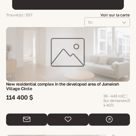
Trouvé(s) : 537
Voir sur la carte
Tri
New residential complex in the developed area of ​​Jumeirah
Village Circle
114 400 $
36 - 443 m2
Sur demande
1-4