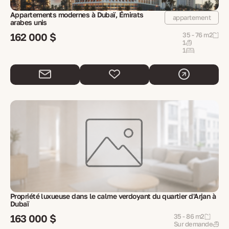
Appartements modernes à Dubaï, Émirats
appartement
arabes unis
162 000 $
35 - 76 m2
1
1
Propriété luxueuse dans le calme verdoyant du quartier d'Arjan à
Dubaï
163 000 $
35 - 86 m2
Sur demande