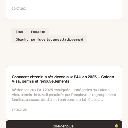
30.07.2024
Tous
Populaire
Obtenir un permis de résidence et la citoyenneté
Comment obtenir la résidence aux EAU en 2025 — Golden
Visa, permis et renouvellements
Résidence aux EAU 2025 expliquée — catégories du Golden
Visa, permis de travail parrainés par l'employeur, regroupement
familial, parcours étudiant et entrepreneurial ; étapes
ICP/GDRFA, Emirates ID, examens médicaux, renouvellements,
erreurs, FAQ
17.09.2025
Charger plus