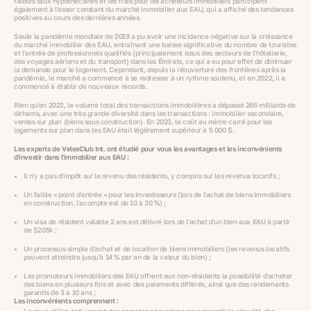
faibles taux hypothécaires et les frais pour les acheteurs immobiliers participent
également à l'essor constant du marché immobilier aux EAU, qui a affiché des tendances
positives au cours des dernières années.
Seule la pandémie mondiale de 2019 a pu avoir une incidence négative sur la croissance
du marché immobilier des EAU, entraînant une baisse significative du nombre de touristes
et l'entrée de professionnels qualifiés (principalement issus des secteurs de l'hôtellerie,
des voyages aériens et du transport) dans les Émirats, ce qui a eu pour effet de diminuer
la demande pour le logement. Cependant, depuis la réouverture des frontières après la
pandémie, le marché a commencé à se redresser à un rythme soutenu, et en 2022, il a
commencé à établir de nouveaux records.
Rien qu'en 2022, le volume total des transactions immobilières a dépassé 266 milliards de
dirhams, avec une très grande diversité dans les transactions : immobilier secondaire,
ventes sur plan (biens sous construction). En 2023, le coût au mètre carré pour les
logements sur plan dans les EAU était légèrement supérieur à 5 000 $.
Les experts de VelesClub Int. ont étudié pour vous les avantages et les inconvénients
d'investir dans l'immobilier aux EAU :
Il n'y a pas d'impôt sur le revenu des résidents, y compris sur les revenus locatifs ;
Un faible « point d'entrée » pour les investisseurs (lors de l'achat de biens immobiliers
en construction, l'acompte est de 10 à 30 %) ;
Un visa de résident valable 2 ans est délivré lors de l'achat d'un bien aux EAU à partir
de $205k ;
Un processus simple d'achat et de location de biens immobiliers (les revenus locatifs
peuvent atteindre jusqu'à 14 % par an de la valeur du bien) ;
Les promoteurs immobiliers des EAU offrent aux non-résidents la possibilité d'acheter
des biens en plusieurs fois et avec des paiements différés, ainsi que des rendements
garantis de 3 à 10 ans ;
Les inconvénients comprennent :