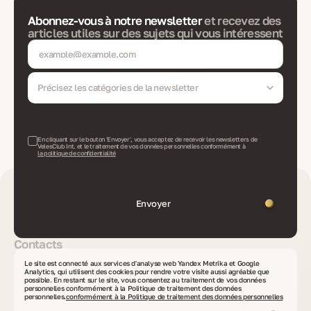
Abonnez-vous à notre newsletter
et recevez des
articles utiles sur des sujets qui vous intéressent
Précisez les catégories de la newsletter
En cliquant sur le bouton 'Envoyer', vous acceptez de recevoir les newsletters de
VelesClub Int. et le traitement de vos données personnelles conformément à
la politique de confidentialité
Envoyer
Contacts
info@veles-club.com
Le site est connecté aux services d'analyse web Yandex Metrika et Google
Envoyez votre demande
Analytics, qui utilisent des cookies pour rendre votre visite aussi agréable que
ou proposition
possible. En restant sur le site, vous consentez au traitement de vos données
+90 506 600 2222
personnelles conformément à la Politique de traitement des données
Appels depuis n'importe où dans le monde
personnelles.
conformément à la Politique de traitement des données personnelles
Ven-Dim 10:00–21:00