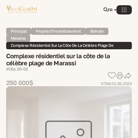
FR
Principal
Projets D'investissement
Bahrain
Manama
Complexe Résidentiel Sur La Côte De La Célèbre Plage De
Marassi
Complexe résidentiel sur la côte de la
célèbre plage de Marassi
#IBa 20-02
250 000$
579
20.06.2026