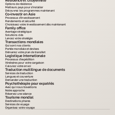
Résidence et citoyenneté
Options de résidence
Meilleurs pays pour s'installer
Découvrez les programmes maintenant
Co-investir en Asie
Processus d'investissement
Rendements et sécurité
Choisissez votre investissement dès maintenant
Family office
Avantage stratégique
Solutions clés
Lancez votre stratégie
Transactions mondiales
Qui sont nos clients
Portée mondiale et devises
Démarrez votre plan de transfert
Logistique internationale
Processus d'expédition
Itinéraires pour votre cargaison
Calculez votre envoi
Traduction multilingue de documents
Services de traduction
Langues et couverture
Demander une traduction
Psychothérapie pour expatriés
Avec qui nous travaillons
Notre approche
Réservez une séance
Tourisme mondial
Destinations phares
Services de voyage
Organisez votre voyage