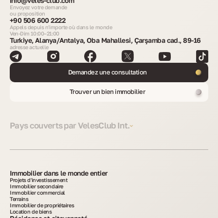
info@veles-club.com
Envoyez votre demande
ou proposition
+90 506 600 2222
Appels depuis n'importe où dans le monde
Ven-Dim 10:00–21:00
Turkiye, Alanya/Antalya, Oba Mahallesi, Çarşamba cad., 89-16
adresse actuelle
Demandez une consultation
Trouver un bien immobilier
Pays couverts par VelesClub Int.
Immobilier dans le monde entier
Projets d'investissement
Immobilier secondaire
Immobilier commercial
Terrains
Immobilier de propriétaires
Location de biens