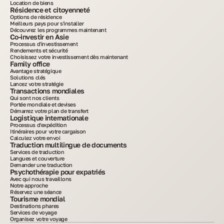
Location de biens
Résidence et citoyenneté
Options de résidence
Meilleurs pays pour s'installer
Découvrez les programmes maintenant
Co-investir en Asie
Processus d'investissement
Rendements et sécurité
Choisissez votre investissement dès maintenant
Family office
Avantage stratégique
Solutions clés
Lancez votre stratégie
Transactions mondiales
Qui sont nos clients
Portée mondiale et devises
Démarrez votre plan de transfert
Logistique internationale
Processus d'expédition
Itinéraires pour votre cargaison
Calculez votre envoi
Traduction multilingue de documents
Services de traduction
Langues et couverture
Demander une traduction
Psychothérapie pour expatriés
Avec qui nous travaillons
Notre approche
Réservez une séance
Tourisme mondial
Destinations phares
Services de voyage
Organisez votre voyage