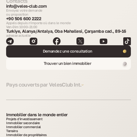
Contacts
info@veles-club.com
Envoyez votre demande
ou proposition
+90 506 600 2222
Appels depuis n'importe où dans le monde
Ven-Dim 10:00–21:00
Turkiye, Alanya/Antalya, Oba Mahallesi, Çarşamba cad., 89-16
adresse actuelle
Demandez une consultation
Trouver un bien immobilier
Pays couverts par VelesClub Int.
Immobilier dans le monde entier
Projets d'investissement
Immobilier secondaire
Immobilier commercial
Terrains
Immobilier de propriétaires