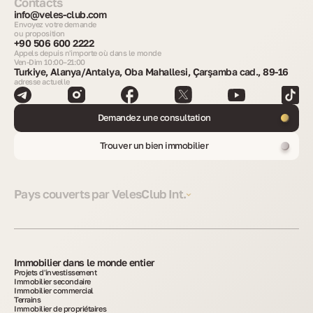
Contacts
info@veles-club.com
Envoyez votre demande
ou proposition
+90 506 600 2222
Appels depuis n'importe où dans le monde
Ven-Dim 10:00–21:00
Turkiye, Alanya/Antalya, Oba Mahallesi, Çarşamba cad., 89-16
adresse actuelle
Demandez une consultation
Trouver un bien immobilier
Pays couverts par VelesClub Int.
Immobilier dans le monde entier
Projets d'investissement
Immobilier secondaire
Immobilier commercial
Terrains
Immobilier de propriétaires