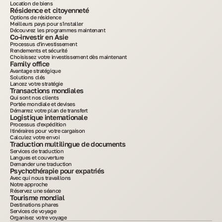
Location de biens
Résidence et citoyenneté
Options de résidence
Meilleurs pays pour s'installer
Découvrez les programmes maintenant
Co-investir en Asie
Processus d'investissement
Rendements et sécurité
Choisissez votre investissement dès maintenant
Family office
Avantage stratégique
Solutions clés
Lancez votre stratégie
Transactions mondiales
Qui sont nos clients
Portée mondiale et devises
Démarrez votre plan de transfert
Logistique internationale
Processus d'expédition
Itinéraires pour votre cargaison
Calculez votre envoi
Traduction multilingue de documents
Services de traduction
Langues et couverture
Demander une traduction
Psychothérapie pour expatriés
Avec qui nous travaillons
Notre approche
Réservez une séance
Tourisme mondial
Destinations phares
Services de voyage
Organisez votre voyage