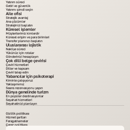
Yatırım süreci
Getiri ve güvenlik
Yatırımı şimdi seçin
Aile ofisi
Stratejik avantaj
Ana çözümler
Stratejinizi başlatın
Küresel işlemler
Müşterilerimiz kimlerdir
Küresel erişim ve para birimleri
Transfer planınızı başlatın
Uluslararası lojistik
Nakliye süreci
Yükünüz için rotalar
Gönderinizi hesaplayın
Çok dilli belge çevirisi
Çeviri hizmetleri
Diller ve kapsam
Çeviri talep edin
Yabancılar için psikoterapi
Kiminle çalışıyoruz
Yaklaşımımız
Seans rezervasyonu yapın
Dünya genelinde turizm
En popüler destinasyonlar
Seyahat hizmetleri
Seyahatinizi planlayın
Gizlilik politikası
Hizmet şartları
Feragatnameler
Çerez politikası
2015–2025. Sitede yayımlanan tüm bilgiler yalnızca bilgilendirme amaçlıdır ve reklam