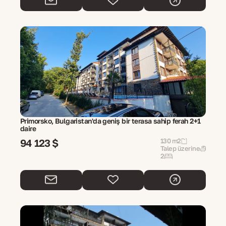
Primorsko, Bulgaristan'da geniş bir terasa sahip ferah 2+1
daire
94 123 $
130 m2
Talep üzerine
2