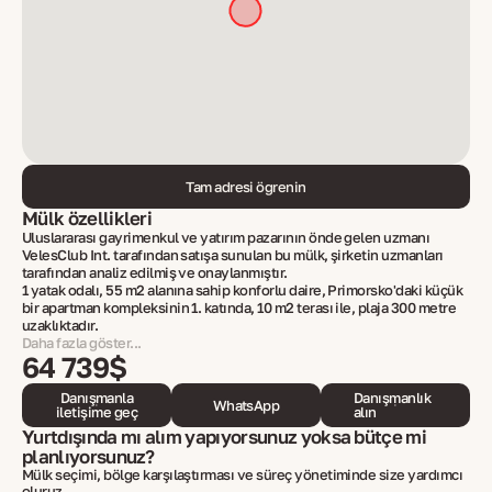
Tam adresi öğrenin
Mülk özellikleri
Uluslararası gayrimenkul ve yatırım pazarının önde gelen uzmanı
VelesClub Int. tarafından satışa sunulan bu mülk, şirketin uzmanları
tarafından analiz edilmiş ve onaylanmıştır.
1 yatak odalı, 55 m2 alanına sahip konforlu daire, Primorsko'daki küçük
bir apartman kompleksinin 1. katında, 10 m2 terası ile, plaja 300 metre
uzaklıktadır.
Daha fazla göster...
64 739$
Danışmanla
Danışmanlık
WhatsApp
iletişime geç
alın
Yurtdışında mı alım yapıyorsunuz yoksa bütçe mi
planlıyorsunuz?
Mülk seçimi, bölge karşılaştırması ve süreç yönetiminde size yardımcı
oluruz