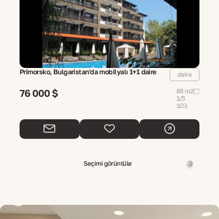
Primorsko, Bulgaristan'da mobilyalı 1+1 daire
daire
76 000 $
65 m2
1
1
Seçimi görüntüle