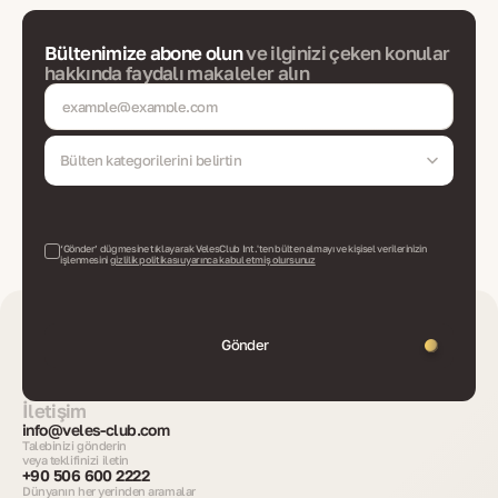
Bültenimize abone olun
ve ilginizi çeken konular
hakkında faydalı makaleler alın
Bülten kategorilerini belirtin
‘Gönder’ düğmesine tıklayarak VelesClub Int.'ten bülten almayı ve kişisel verilerinizin
işlenmesini
gizlilik politikası uyarınca kabul etmiş olursunuz
Gönder
İletişim
info@veles-club.com
Talebinizi gönderin
veya teklifinizi iletin
+90 506 600 2222
Dünyanın her yerinden aramalar