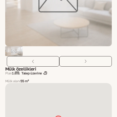
Mülk özellikleri
Plan
1
Talep üzerine
Mülk alanı
55 m²