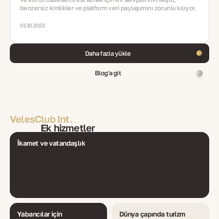
benzersiz kimlikler ve platform veri paylaşımını zorunlu kılıyor.
01.10.2023
Daha fazla yükle
Blog'a git
VelesClub Int.
Ek hizmetler
İkamet ve vatandaşlık
Yabancılar için
Dünya çapında turizm