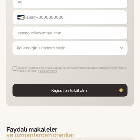
+1684
İlgilendiğiniz hizmeti seçin
"Gönder" butonuna tıklayarak, kişisel verilerinizin Primorsko konumunda işlenmesini kabul
etmiş olursunuz.
gizlilik politikası
Kişisel bir teklif alın
Faydalı makaleler
ve uzmanlardan öneriler