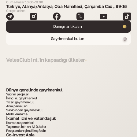
Cuma-Pazar 10:00–21:00
Türkiye, Alanya/Antalya, Oba Mahallesi, Çarşamba Cad., 89-16
Gerçek adres
Danışmanlık alın
Gayrimenkul bulun
VelesClub Int.'in kapsadığı ülkeler
Dünya genelinde gayrimenkul
Yatırım projeleri
İkinci el gayrimenkul
Ticari gayrimenkul
Arsa parselleri
Sahibinden gayrimenkul
Mülk kiralama
İkamet izni ve vatandaşlık
İkamet seçenekleri
Taşınmak için en iyi ülkeler
Programları şimdi keşfedin
Co-Invest Asia