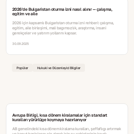
2026'de Bulgaristan oturma izni nasıl alınır — çalışma,
eğitim ve aile
2026 için kapsamlı Bulgaristan oturma izni rehberi: çalışma,
eğitim, aile birleşimi, mali bağımsızlık, araştırma, insani
gerekçeler ve yatırım yollarını kapsar.
30.09.2025
Popüler
Hukuki ve Düzenleyici Bilgiler
Avrupa Birliği, kısa dönem kiralamalar için standart
kuralları yürürlüğe koymaya hazırlanıyor
AB genelindeki kısa dönem kiralama kuralları, şeffaflığı artırmak
ve konut baskılarını ele almak için ev sahiplerinin kaydı,