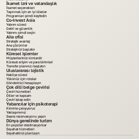
İkamet izni ve vatandaşlık
İkamet seçenekleri
Taşınmak için en iyi ülkeler
Programları şimdi keşfedin
Co-Invest Asia
Yatırım süreci
Getiri ve güvenlik
Yatırımı şimdi seçin
Aile ofisi
Stratejik avantaj
Ana çözümler
Stratejinizi başlatın
Küresel işlemler
Müşterilerimiz kimlerdir
Küresel erişim ve para birimleri
Transfer planınızı başlatın
Uluslararası lojistik
Nakliye süreci
Yükünüz için rotalar
Gönderinizi hesaplayın
Çok dilli belge çevirisi
Çeviri hizmetleri
Diller ve kapsam
Çeviri talep edin
Yabancılar için psikoterapi
Kiminle çalışıyoruz
Yaklaşımımız
Seans rezervasyonu yapın
Dünya genelinde turizm
En popüler destinasyonlar
Seyahat hizmetleri
Seyahatinizi planlayın