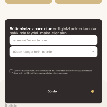
Bültenimize abone olun
ve ilginizi çeken konular
hakkında faydalı makaleler alın
Bülten kategorilerini belirtin
‘Gönder’ düğmesine tıklayarak VelesClub Int.'ten bülten almayı ve kişisel verilerinizin
işlenmesini
gizlilik politikası uyarınca kabul etmiş olursunuz
Gönder
İletişim