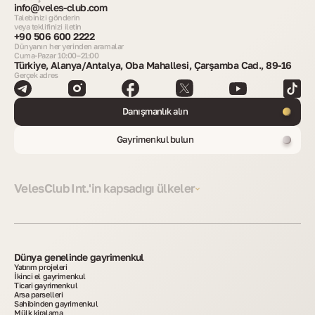
info@veles-club.com
Talebinizi gönderin
veya teklifinizi iletin
+90 506 600 2222
Dünyanın her yerinden aramalar
Cuma-Pazar 10:00–21:00
Türkiye, Alanya/Antalya, Oba Mahallesi, Çarşamba Cad., 89-16
Gerçek adres
Danışmanlık alın
Gayrimenkul bulun
VelesClub Int.'in kapsadığı ülkeler
Dünya genelinde gayrimenkul
Yatırım projeleri
İkinci el gayrimenkul
Ticari gayrimenkul
Arsa parselleri
Sahibinden gayrimenkul
Mülk kiralama