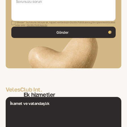
"Gönder" butonuna tıklayarak, kişisel verilerinizin Gizlilik Politikasına göre işlenmesini kabul
edersiniz.
Gizlilik Politikası ile
Gönder
VelesClub Int.
Ek hizmetler
İkamet ve vatandaşlık