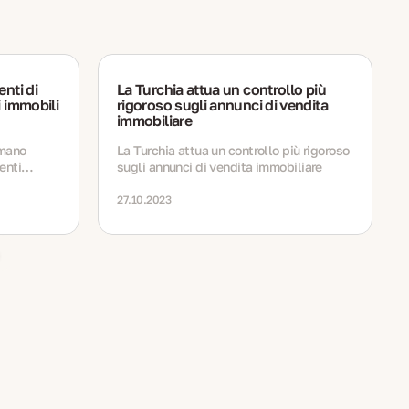
enti di
La Turchia attua un controllo più
i immobili
rigoroso sugli annunci di vendita
immobiliare
o al 20%
 mano
La Turchia attua un controllo più rigoroso
enti
sugli annunci di vendita immobiliare
menti per
basso fino
27.10.2023
ono il 20%