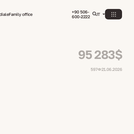
+90 506-
diale
Family office
IT
600-2222
95 283$
597
21.06.2026