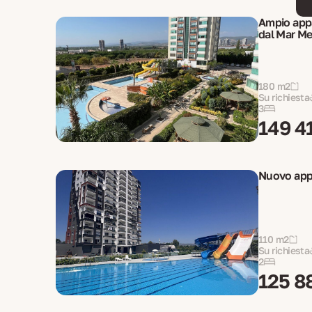
Ampio appa
dal Mar Me
180 m2
Su richiesta
3
149 4
Nuovo app
110 m2
Su richiesta
2
125 8