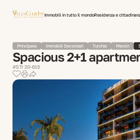
Immobili in tutto il mondo
Residenza e cittadinan
Traduzione multilingue di documenti
Psicoterapia
Principale
Immobili Secondari
Turchia
Mersin
Spacious 2+1 apartmen
#STr 20-615