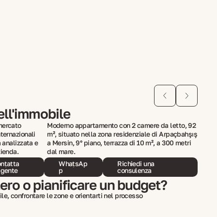
ell'immobile
mercato
Moderno appartamento con 2 camere da letto, 92
ternazionali
m², situato nella zona residenziale di Arpaçbahşış
a analizzata e
a Mersin, 9° piano, terrazza di 10 m², a 300 metri
zienda.
dal mare.
ntatta
WhatsAp
Richiedi una
agente
p
consulenza
tero o pianificare un budget?
le, confrontare le zone e orientarti nel processo