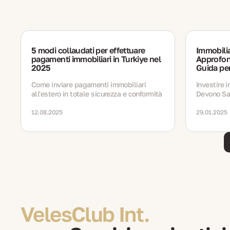
5 modi collaudati per effettuare
Immobilia
pagamenti immobiliari in Turkiye nel
Approfond
2025
Guida per
Come inviare pagamenti immobiliari
Investire 
all'estero in totale sicurezza e conformità
Devono Sap
2025
12.08.2025
29.01.2025
VelesClub Int.