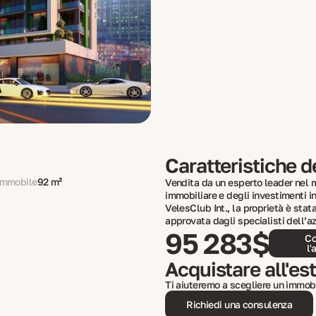
Caratteristiche d
'immobile
92 m²
Vendita da un esperto leader nel 
immobiliare e degli investimenti in
VelesClub Int., la proprietà è stat
approvata dagli specialisti dell’a
95 283$
Co
l'
Acquistare all'es
Ti aiuteremo a scegliere un immobi
Richiedi una consulenza