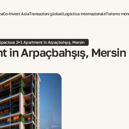
za
Co-Invest Asia
Transazioni globali
Logistica internazionale
Turismo mon
 per espatriati
Spacious 2+1 Apartment In Arpaçbahşış, Mersin
t in Arpaçbahşış, Mersin