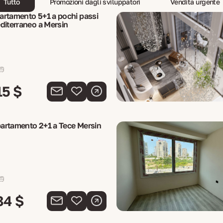
Tutto
Promozioni dagli sviluppatori
Vendita urgente
rtamento 5+1 a pochi passi
diterraneo a Mersin
15 $
artamento 2+1 a Tece Mersin
84 $