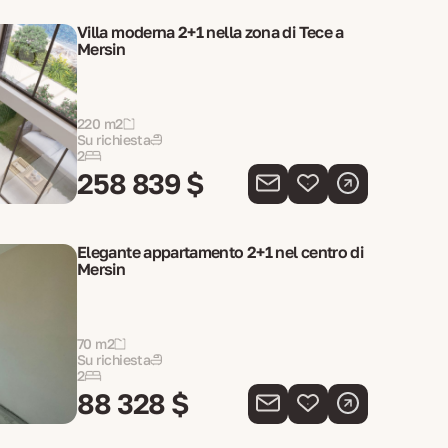
Villa moderna 2+1 nella zona di Tece a
Mersin
220 m2
Su richiesta
2
258 839 $
Elegante appartamento 2+1 nel centro di
Mersin
70 m2
Su richiesta
2
88 328 $