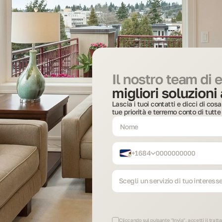
Il nostro team di e
migliori soluzioni 
Lascia i tuoi contatti e dicci di co
tue priorità e terremo conto di tutte
+1684
Scegli un servizio di tuo interess
Cliccando sul pulsante "Invia", accetti il trat