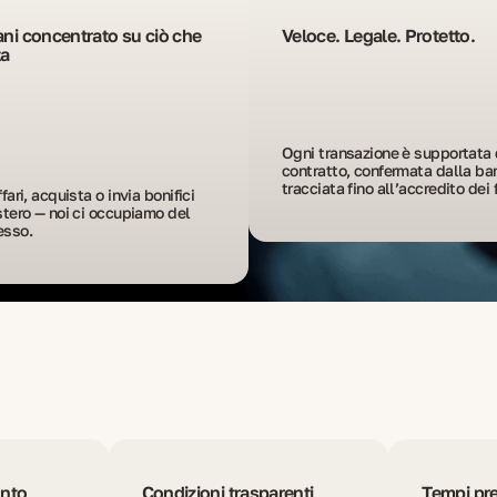
ni concentrato su ciò che
Veloce. Legale. Protetto.
ta
Ogni transazione è supportata 
contratto, confermata dalla ban
tracciata fino all’accredito dei 
ffari, acquista o invia bonifici 
stero — noi ci occupiamo del 
esso.
nto
Condizioni trasparenti
Tempi pre