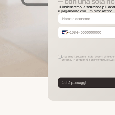
— con una sola ri
Ti indicheremo la soluzione più ada
il pagamento con il minimo attrito.
+1684
Cliccando il pulsante "Invia" accetti di ricever
personali in conformità con
informativa sulla
1 di 2 passaggi