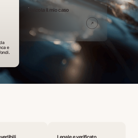
Calcola il mio caso
da 
ca e 
fondi.
vedibili
Legale e verificato