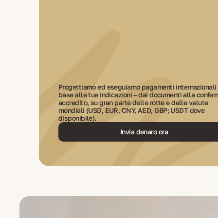
Progettiamo ed eseguiamo pagamenti internazionali 
base alle tue indicazioni – dai documenti alla confer
accredito, su gran parte delle rotte e delle valute
mondiali (USD, EUR, CNY, AED, GBP; USDT dove
disponibile).
Invia denaro ora