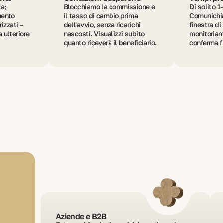
a;
Blocchiamo la commissione e
Di solito 1–
mento
il tasso di cambio prima
Comunichia
izzati –
dell'avvio, senza ricarichi
finestra di
 ulteriore
nascosti. Visualizzi subito
monitoriamo
quanto riceverà il beneficiario.
conferma f
Aziende e B2B