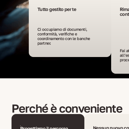
Tutto gestito per te
Rima
con
Ci occupiamo di documenti, 
conformità, verifiche e 
coordinamento con le banche 
partner.
Fai a
all’e
proc
Perché è conveniente
Nessun nuovo co
Progettiamo il percorso,