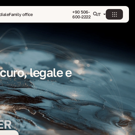
+90 506-
diale
Family office
IT
600-2222
curo, legale e
ER