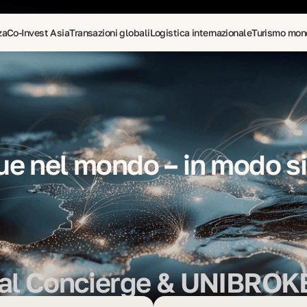
za
Co-Invest Asia
Transazioni globali
Logistica internazionale
Turismo mon
 per espatriati
e nel mondo – in modo si
obal Concierge & UNIBROK