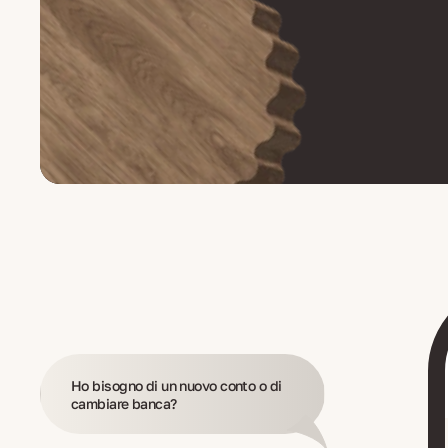
Ho bisogno di un nuovo conto o di
cambiare banca?