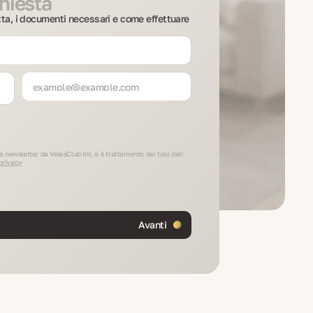
chiesta
tta, i documenti necessari e come effettuare
e newsletter da VelesClub Int. e il trattamento dei tuoi dati
 privacy
Avanti