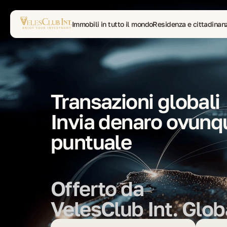
Immobili in tutto il mondo
Residenza e cittadinan
Traduzione multilingue di documenti
Psicoterapia
Transazioni globali
Invia denaro ovunqu
puntuale
Offerto da
VelesClub Int. Gl