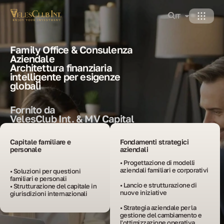
IT
Family Office & Consulenza
Aziendale
Architettura finanziaria
intelligente per esigenze
globali
Fornito da
VelesClub Int. & MV Capital
Capitale familiare e
Fondamenti strategici
personale
aziendali
• Progettazione di modelli 
aziendali familiari e corporativi

• Soluzioni per questioni 
familiari e personali 

• Lancio e strutturazione di 
• Strutturazione del capitale in 
nuove iniziative

giurisdizioni internazionali
• Strategia aziendale per la 
gestione del cambiamento e 
l'ottimizzazione operativa