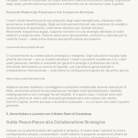
degli asset, pianificazione successoria e conformità con le normative russe e globali.
Strumenti Moderni per Preservare e Far Crescere la Ricchezza
I nostri clienti beneficiano di una proprietà degli asset semplificata, chiarezza nella
governance e stabilità legale. Dagli accordi prematrimoniali alla creazione di consigli e
strutturazione di operazioni, costruiamo soluzioni per risultati duraturi.
Riceverete trasparenza legale, supporto normativo e una strategia allineata ai vostri
obiettivi a lungo termine. Tutte le azioni sono documentate, conformi e costruite per la
crescita futura — dalla prima licenza alla pianificazione successoria.
Cosa Rende Diversi i Nostri Servizi?
Ci concentriamo su un'esecuzione strategica e integrata. Ogni soluzione è basata sulle
priorità del cliente — non su modelli standard. I nostri consulenti coordinano tra i vostri
asset personali, familiari e aziendali per garantire sinergia e protezione dei rischi.
Che stiate affrontando un evento di liquidità, una transizione generazionale o
un'espansione internazionale — costruiamo la configurazione giusta sin dal primo giorno.
Storia di Successi ed Esempi di Casi
Abbiamo aiutato fondatori a proteggere la proprietà intellettuale durante operazioni di
M&A, strutturato schemi di successione per famiglie multi-giurisdizionali e stabilito
holding operative con vantaggi fiscali flessibili. In ciascun caso, i risultati sono stati
costruiti attorno ai valori, alle necessità giurisdizionali e alla visione del cliente.
Con MV Capital, avrete accesso a strumenti collaudati — e a un team che vede il quadro
generale.
3. Come Iniziare a Lavorare con il Nostro Team di Consulenza
Guida Passo-Passo alla Collaborazione Strategica
Iniziare con la pianificazione del capitale è semplice. Il nostro team valuterà la vostra
configurazione attuale, comprenderà i vostri obiettivi e proporrà un percorso chiaro da
seguire. Ecco come funziona il processo dalla consultazione all'implementazione.