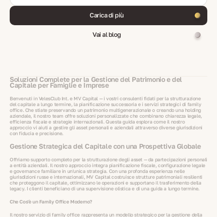
Carica di più
Vai al blog
Soluzioni Complete per la Gestione del Patrimonio e del
Capitale per Famiglie e Imprese
Benvenuti in VelesClub Int. e MV Capital — i vostri consulenti fidati per la strutturazione
del capitale a lungo termine, la pianificazione successoria e i servizi strategici di family
office. Che stiate preservando un patrimonio multigenerazionale o creando una holding
aziendale, il nostro team offre soluzioni personalizzate che combinano chiarezza legale,
efficienza fiscale e strategie internazionali. Questa guida esplora come il nostro
approccio vi aiuti a gestire gli asset personali e aziendali attraverso diverse giurisdizioni
con fiducia e precisione.
Gestione Strategica del Capitale con una Prospettiva Globale
Offriamo supporto completo per la strutturazione degli asset — da partecipazioni personali
a entità aziendali. Il nostro approccio integra pianificazione fiscale, configurazione legale
e governance familiare in un'unica strategia. Con una profonda esperienza nelle
giurisdizioni russe e internazionali, MV Capital costruisce strutture patrimoniali resilienti
che proteggono il capitale, ottimizzano le operazioni e supportano il trasferimento della
legacy. I clienti beneficiano di una supervisione olistica e di una guida a lungo termine.
Che Cos'è un Family Office Moderno?
Il nostro servizio di family office rappresenta un modello strategico per la gestione della