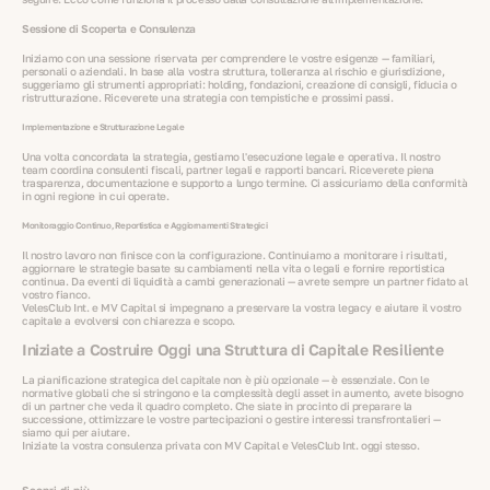
Sessione di Scoperta e Consulenza
Iniziamo con una sessione riservata per comprendere le vostre esigenze — familiari,
personali o aziendali. In base alla vostra struttura, tolleranza al rischio e giurisdizione,
suggeriamo gli strumenti appropriati: holding, fondazioni, creazione di consigli, fiducia o
ristrutturazione. Riceverete una strategia con tempistiche e prossimi passi.
Implementazione e Strutturazione Legale
Una volta concordata la strategia, gestiamo l'esecuzione legale e operativa. Il nostro
team coordina consulenti fiscali, partner legali e rapporti bancari. Riceverete piena
trasparenza, documentazione e supporto a lungo termine. Ci assicuriamo della conformità
in ogni regione in cui operate.
Monitoraggio Continuo, Reportistica e Aggiornamenti Strategici
Il nostro lavoro non finisce con la configurazione. Continuiamo a monitorare i risultati,
aggiornare le strategie basate su cambiamenti nella vita o legali e fornire reportistica
continua. Da eventi di liquidità a cambi generazionali — avrete sempre un partner fidato al
vostro fianco.
VelesClub Int. e MV Capital si impegnano a preservare la vostra legacy e aiutare il vostro
capitale a evolversi con chiarezza e scopo.
Iniziate a Costruire Oggi una Struttura di Capitale Resiliente
La pianificazione strategica del capitale non è più opzionale — è essenziale. Con le
normative globali che si stringono e la complessità degli asset in aumento, avete bisogno
di un partner che veda il quadro completo. Che siate in procinto di preparare la
successione, ottimizzare le vostre partecipazioni o gestire interessi transfrontalieri —
siamo qui per aiutare.
Iniziate la vostra consulenza privata con MV Capital e VelesClub Int. oggi stesso.
Scopri di più