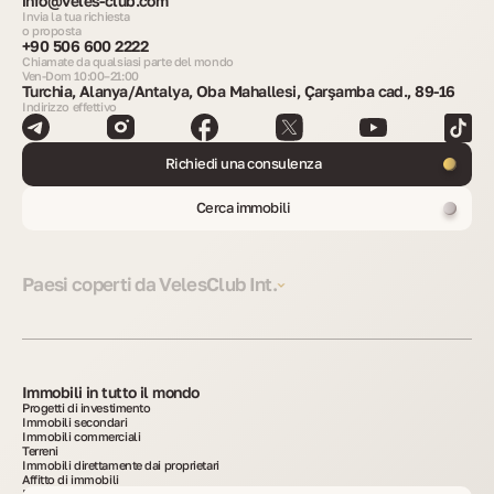
info@veles-club.com
Invia la tua richiesta
o proposta
+90 506 600 2222
Chiamate da qualsiasi parte del mondo
Ven-Dom 10:00–21:00
Turchia, Alanya/Antalya, Oba Mahallesi, Çarşamba cad., 89-16
Indirizzo effettivo
Richiedi una consulenza
Cerca immobili
Paesi coperti da VelesClub Int.
Immobili in tutto il mondo
Progetti di investimento
Immobili secondari
Immobili commerciali
Terreni
Immobili direttamente dai proprietari
Affitto di immobili