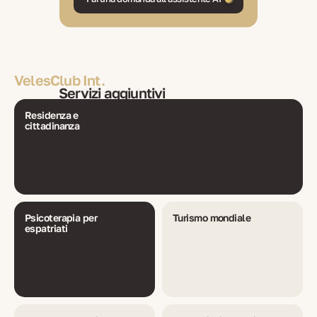
VelesClub Int.
Servizi aggiuntivi
Residenza e
cittadinanza
Psicoterapia per
Turismo mondiale
espatriati