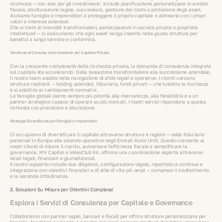
ricchezza — non solo per gli investimenti. Include pianificazione personalizzata in ambito
fiscale, strutturazione legale, successioni, gestione dei rischi e protezione degli asset.
Aiutiamo famiglie e imprenditori a proteggere il proprio capitale e allinearlo con i propri
valori e interessi aziendali.
Che si tratti di immobili transfrontalieri, partecipazioni in società private o proprietà
intellettuali — ci assicuriamo che ogni asset venga inserito nella giusta struttura per
benefici a lungo termine e conformità.
Tendenze di Crescita nella Gestione del Capitale Privato
Con la crescente complessità della ricchezza privata, la domanda di consulenza integrata
sul capitale sta accelerando. Dalla tassazione transfrontaliera alla successione aziendale,
il nostro team assiste nella navigazione di sfide legali e operative. I clienti cercano
strutture resilienti — holding aziendali, fiduciarie, fondi privati — che tutelino la ricchezza
e si adattino ai cambiamenti normativi.
Le famiglie globali danno sempre più priorità alla riservatezza, alla flessibilità e a un
partner strategico capace di operare su più mercati. I nostri servizi rispondono a questa
richiesta con precisione e discrezione.
Strategie Diversificate per Famiglie e Imprenditori
Ci occupiamo di diversificare il capitale attraverso strutture e regioni — dalle fiduciarie
personali in Europa alle aziende operative negli Emirati Arabi Uniti. Questo consente ai
nostri clienti di ridurre il rischio, aumentare l'efficienza fiscale e semplificare la
governance. MV Capital e VelesClub Int. offrono una coordinazione esperta attraverso
strati legali, finanziari e giurisdizionali.
Il nostro supporto include due diligence, configurazione legale, reportistica continua e
integrazione con obiettivi finanziari e di stile di vita più ampi — compreso il trasferimento
e la seconda cittadinanza.
2. Soluzioni Su Misura per Obiettivi Complessi
Esplora i Servizi di Consulenza per Capitale e Governance
Collaboriamo con partner legali, bancari e fiscali per offrire strutture personalizzate per
famiglie, fondatori e aziende. Le nostre soluzioni coprono strutture di holding, migrazione