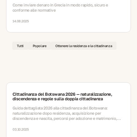
Come inviare denaro in Grecia in modo rapido, sicuro e
conforme alle normative
14.08.2025
Tutti
Popolare
Ottenere la residenza e la cittadinanza
Cittadinanza del Botswana 2026 — naturalizzazione,
discendenza e regole sulla doppia cittadinanza
Guida dettagliata 2026 alla cittadinanza del Botswana:
naturalizzazione dopo residenza, acquisizione per
discendenza e nascita, percorsi per adozione e matrimonio,
rigide regole sulla doppia cittadinanza, documenti, tempistiche
e FAQ.
03.10.2025