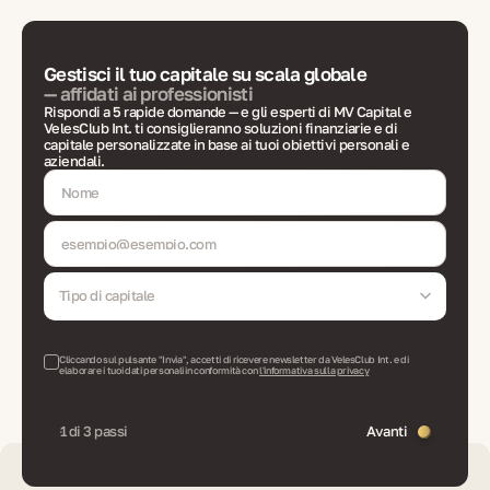
Gestisci il tuo capitale su scala globale
— affidati ai professionisti
Rispondi a 5 rapide domande — e gli esperti di MV Capital e
VelesClub Int. ti consiglieranno soluzioni finanziarie e di
capitale personalizzate in base ai tuoi obiettivi personali e
aziendali.
Tipo di capitale
Cliccando sul pulsante "Invia", accetti di ricevere newsletter da VelesClub Int. e di
elaborare i tuoi dati personali in conformità con
l'informativa sulla privacy
1 di 3 passi
Avanti