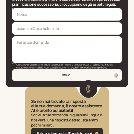
pianificazione successoria, ci occupiamo degli aspetti legali,
fiscali e operativi — affinché la vostra ricchezza familiare
funzioni in modo efficiente nel corso delle generazioni.
Cliccando sul pulsante "Invia", accetti di ricevere la newsletter di VelesClub Int. e il
trattamento dei tuoi dati personali in conformità con
l'informativa sulla privacy
Invia
Se non hai trovato la risposta
alla tua domanda, il nostro assistente
AI è pronto ad aiutarti!
Scrivi la tua domanda in qualsiasi lingua e
riceverai una risposta dettagliata entro
pochi minuti.
Fai una domanda all'assistente AI