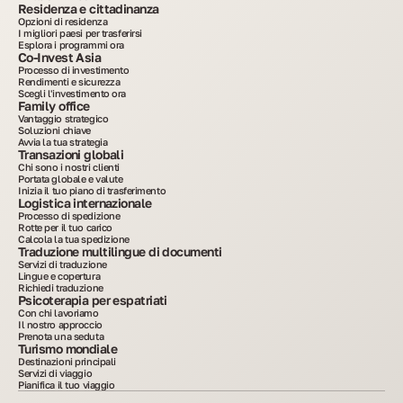
Residenza e cittadinanza
Opzioni di residenza
I migliori paesi per trasferirsi
Esplora i programmi ora
Co-Invest Asia
Processo di investimento
Rendimenti e sicurezza
Scegli l'investimento ora
Family office
Vantaggio strategico
Soluzioni chiave
Avvia la tua strategia
Transazioni globali
Chi sono i nostri clienti
Portata globale e valute
Inizia il tuo piano di trasferimento
Logistica internazionale
Processo di spedizione
Rotte per il tuo carico
Calcola la tua spedizione
Traduzione multilingue di documenti
Servizi di traduzione
Lingue e copertura
Richiedi traduzione
Psicoterapia per espatriati
Con chi lavoriamo
Il nostro approccio
Prenota una seduta
Turismo mondiale
Destinazioni principali
Servizi di viaggio
Pianifica il tuo viaggio