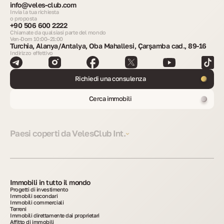
info@veles-club.com
Invia la tua richiesta
o proposta
+90 506 600 2222
Chiamate da qualsiasi parte del mondo
Ven-Dom 10:00–21:00
Turchia, Alanya/Antalya, Oba Mahallesi, Çarşamba cad., 89-16
Indirizzo effettivo
Richiedi una consulenza
Cerca immobili
Paesi coperti da VelesClub Int.
Immobili in tutto il mondo
Progetti di investimento
Immobili secondari
Immobili commerciali
Terreni
Immobili direttamente dai proprietari
Affitto di immobili