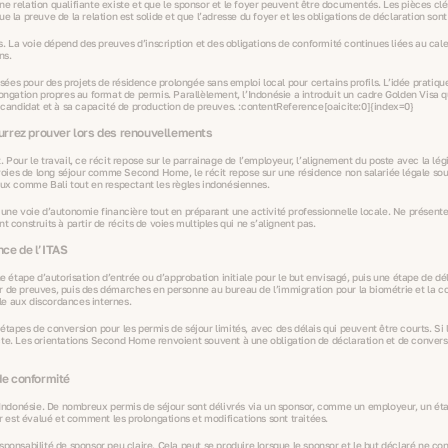
’une relation qualifiante existe et que le sponsor et le foyer peuvent être documentés. Les pièces cl
 la preuve de la relation est solide et que l’adresse du foyer et les obligations de déclaration sont
us. La voie dépend des preuves d’inscription et des obligations de conformité continues liées au cale
ns.
ées pour des projets de résidence prolongée sans emploi local pour certains profils. L’idée pratiqu
ongation propres au format de permis. Parallèlement, l’Indonésie a introduit un cadre Golden Visa qui
l du candidat et à sa capacité de production de preuves. :contentReference[oaicite:0]{index=0}
ourrez prouver lors des renouvellements
our le travail, ce récit repose sur le parrainage de l’employeur, l’alignement du poste avec la législa
es voies de long séjour comme Second Home, le récit repose sur une résidence non salariée légale so
ieux comme Bali tout en respectant les règles indonésiennes.
 une voie d’autonomie financière tout en préparant une activité professionnelle locale. Ne présente
 construits à partir de récits de voies multiples qui ne s’alignent pas.
nce de l’ITAS
tape d’autorisation d’entrée ou d’approbation initiale pour le but envisagé, puis une étape de dél
ssier de preuves, puis des démarches en personne au bureau de l’immigration pour la biométrie et la 
le aux discordances internes.
étapes de conversion pour les permis de séjour limités, avec des délais qui peuvent être courts. Si 
te. Les orientations Second Home renvoient souvent à une obligation de déclaration et de conversio
 de conformité
en Indonésie. De nombreux permis de séjour sont délivrés via un sponsor, comme un employeur, un éta
er est évalué et comment les prolongations et modifications sont traitées.
ponsabilité de sponsor peu claire. Cela peut se produire lorsque le sponsor et le but déclaré ne con