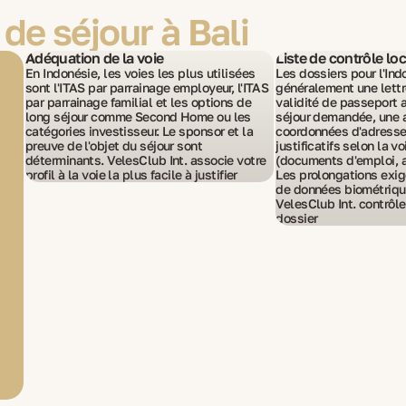
de séjour à Bali
Adéquation de la voie
Liste de contrôle lo
En Indonésie, les voies les plus utilisées
Les dossiers pour l'In
sont l'ITAS par parrainage employeur, l'ITAS
généralement une lettr
par parrainage familial et les options de
validité de passeport 
long séjour comme Second Home ou les
séjour demandée, une 
catégories investisseur. Le sponsor et la
coordonnées d'adresse
preuve de l'objet du séjour sont
justificatifs selon la vo
déterminants. VelesClub Int. associe votre
(documents d'emploi, ac
profil à la voie la plus facile à justifier
Les prolongations exig
de données biométriqu
VelesClub Int. contrôl
dossier