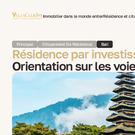
Immobilier dans le monde entier
Résidence et ci
Traduction multilingue de documents
Psychothéra
Principal
Citoyenneté De Résidence
Bali
Résidence par investis
Orientation sur les voi