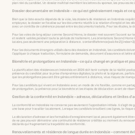
plan réel du candidat. Un dossier maîtrisé maintient les lettres du sponsor, les preuves de l
Dossier documentaire en Indonésie – ce qui est généralement requis et ce 
Bien que la liste exacte dépende de la voie, les dossiers de résidence en Indonésie requiè
employeur, le dossier se focalise sur les documents relatifs à la relation d’emploi et les d
avec un contrôle de cohérence poussé entre les documents traduits. Pour les études, le dos
Pour les voies de long séjour comme Second Home, le dossier met souvent l’accent sur les p
et restent valides pendant toute la période de traitement. Les orientations Second Home in
locales, pas seulement une préparation à distance. :contentReference[oaicite:2]{index=2}
Pour les documents étrangers utilisés dans des dossiers en Indonésie, les candidats doiven
l’appliquer à chaque traduction, formulaire de demande, document d’assurance et lettre de
Biométrie et prolongations en Indonésie – ce qui a changé en pratique et po
La planification des résidences en Indonésie en 2026 doit tenir compte de la réalité prat
présence du candidat pour la prise d’empreintes digitales, la photo et la signature, parfo
que les prolongations peuvent être gérées entièrement à distance, vous risquez de manqu
Pour les candidats qui vivent en Indonésie avec un mode de vie flexible, comme en partage
de prolongation, la présence pour la biométrie et les étapes de déclaration avant de réser
Gestion de la conformité en Indonésie – adresse, déclarations et limites d’a
La conformité en Indonésie ne concerne pas seulement l’approbation initiale. Il s’agit de g
une base pour travailler localement. Lorsque les candidats brouillent ces lignes, le risqu
La déclaration d’adresse et les formalités d’enregistrement local peuvent également être e
de ne pas pouvoir démontrer une continuité de résidence crédible au moment du renouvelle
déclarés qui fragmentent la traçabilité de conformité.
Renouvellements et résidence de longue durée en Indonésie – comment éviter