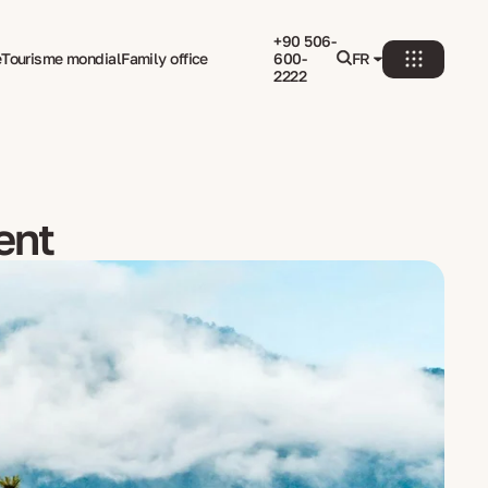
+90 506-
e
Tourisme mondial
Family office
600-
FR
2222
ent