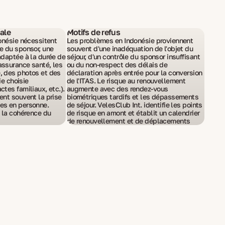
cale
Motifs de refus
donésie nécessitent
Les problèmes en Indonésie proviennent
e du sponsor, une
souvent d'une inadéquation de l'objet du
adaptée à la durée de
séjour, d'un contrôle du sponsor insuffisant
assurance santé, les
ou du non-respect des délais de
, des photos et des
déclaration après entrée pour la conversion
ie choisie
de l'ITAS. Le risque au renouvellement
tes familiaux, etc.).
augmente avec des rendez-vous
ent souvent la prise
biométriques tardifs et les dépassements
es en personne.
de séjour. VelesClub Int. identifie les points
e la cohérence du
de risque en amont et établit un calendrier
de renouvellement et de déplacements