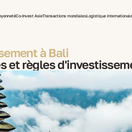
toyenneté
Co-Invest Asie
Transactions mondiales
Logistique international
pie pour expatriés
sement à Bali
es et règles d'investissem