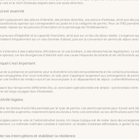
a voie et le récit d’adresse alignés dans une seule direction.
qui est examiné
rent typiquement des pièces d’identité, des photos récentes, une preuve d’adresse, ainsi que des jus
éclarations du sponsor qui correspondent au poste et à la catégorie de permis. Pour un ITAS parrainé pa
sier repose sur les preuves d’inscription et le parrainage de l’établissement.
reuves d’éligibilité et la capacité financière, ainsi que sur un lieu de séjour stable. L’exigence o
sistent fréquemment sur un visa d’entrée d’abord, puis sur la conversion en permis de séjour avec d
t s’attendre à des traductions officielles et, le cas échéant, à des démarches de légalisation. La m
 sponsor, car les divergences d’identité sont une cause fréquente de retards et de vérifications s
urquoi c’est important
ique de la présence en personne pour la biométrie lors des renouvellements et de certains processu
is accompagnées d’un court entretien, et cela peut s’appliquer largement aux prolongations de permi
er une fenêtre de rendez‑vous et de vous exposer à un dépassement de séjour. :contentReference[
ant leur temps entre différentes îles, la conclusion opérationnelle est simple : synchronisez votre
ver de longs voyages hors d’Indonésie.
ctivité légales
érer les limites d’activités permises par le type de permis. Les permis parrainés pour travail sont l
e de contrôle augmente, notamment dans les zones à forte concentration où les vérifications sont fr
xigées selon la voie et l’administration locale. Un risque typique est de rester dans des arrangeme
ment. La méthode maîtrisée consiste à maintenir un dossier d’adresse défendable, à garder la log
 les interruptions et stabiliser la résidence