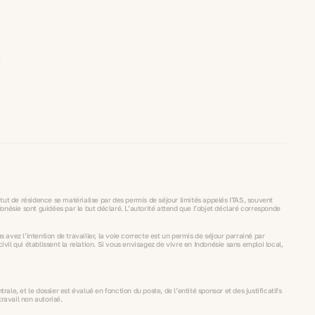
tatut de résidence se matérialise par des permis de séjour limités appelés ITAS, souvent
onésie sont guidées par le but déclaré. L’autorité attend que l’objet déclaré corresponde
s avez l’intention de travailler, la voie correcte est un permis de séjour parrainé par
il qui établissent la relation. Si vous envisagez de vivre en Indonésie sans emploi local,
ale, et le dossier est évalué en fonction du poste, de l’entité sponsor et des justificatifs
travail non autorisé.