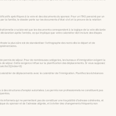
tificatifs spécifiques à la voie et des documents du sponsor. Pour un ITAS parrainé par un
r la famille, le dossier porte sur les documents d’état civil et la preuve de la relation
pérationnelle cruciale est que les documents correspondent à la logique de la voie déclarée
éclaration après l’entrée, ce qui implique que votre calendrier doit inclure des étapes
éthode la plus sûre est de standardiser l’orthographe des noms dès le départ et de
upplémentaires.
s de permis de séjour. Pour de nombreuses catégories, les bureaux d’immigration exigent la
s de séjour. Cette exigence influe sur la planification des déplacements. Si vous supposez
oaicite:3]{index=3}
 calendrier de déplacements avec le calendrier de l’immigration. Planifiez les échéances
iés à des structures d’emploi autorisées. Les permis non professionnels ne constituent pas
équentes.
nts informels qui ne permettent pas de constituer une traçabilité d’adresse cohérente, et
ique du sponsor et de l’adresse alignée, et à éviter des changements fréquents non