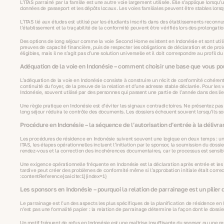
L’ITAS parrainé par la famille est une autre voie largement utilisée. Elle s’applique lorsqu
données de passeport et les dépôts locaux. Les voies familiales peuvent être stables lorsque
L’ITAS lié aux études est utilisé par les étudiants inscrits dans des établissements reconn
l’établissement et la traçabilité de la conformité peuvent être vérifiés lors des prolongatio
Des options de long séjour comme la voie Second Home existent en Indonésie et sont utilis
preuves de capacité financière, puis de respecter les obligations de déclaration et de prol
éligibles, mais il ne s’agit pas d’une solution universelle et il doit correspondre au profi
Adéquation de la voie en Indonésie – comment choisir une base que vous p
L’adéquation de la voie en Indonésie consiste à construire un récit de conformité cohérent. P
continuité du foyer, de la preuve de la relation et d’une adresse stable déclarée. Pour l
Indonésie, souvent utilisé par des personnes qui passent une partie de l’année dans des l
Une règle pratique en Indonésie est d’éviter les signaux contradictoires. Ne présentez pas
long séjour réduira le contrôle des documents. Les dossiers échouent souvent lorsqu’ils sont
Procédure en Indonésie – la séquence de l’autorisation d’entrée à la délivra
Les procédures de résidence en Indonésie suivent souvent une logique en deux temps : une é
ITAS, les étapes opérationnelles incluent l’initiation par le sponsor, la soumission du do
rendez‑vous et la correction des incohérences documentaires, car le processus est sensib
Une exigence opérationnelle fréquente en Indonésie est la déclaration après entrée et les 
tardive peut créer des problèmes de conformité même si l’approbation initiale était correc
:contentReference[oaicite:1]{index=1}
Les sponsors en Indonésie – pourquoi la relation de parrainage est un pilier
Le parrainage est l’un des aspects les plus spécifiques de la planification de résidence 
n’est pas une formalité papier : la relation de parrainage détermine la façon dont le dossi
Un motif fréquent de refus en Indonésie est une maîtrise insuffisante du sponsor ou une res