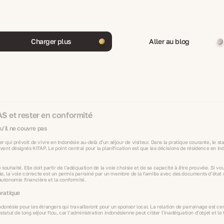
Charger plus
Aller au blog
AS et rester en conformité
u’il ne couvre pas
er qui prévoit de vivre en Indonésie au‑delà d’un séjour de visiteur. Dans la pratique courante, le s
nt désignés KITAP. Le point central pour la planification est que les décisions de résidence en Ind
 souhaité. Elle doit partir de l’adéquation de la voie choisie et de sa capacité à être prouvée. Si vou
, la voie correcte est un permis parrainé par un membre de la famille avec des documents d’état civ
’autonomie financière et la conformité.
pratique
onésie pour les étrangers qui travailleront pour un sponsor local. La relation de parrainage est centr
tatut de long séjour flou, car l’administration indonésienne peut cibler l’inadéquation d’objet et le 