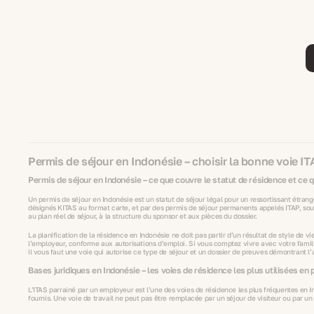
Permis de séjour en Indonésie – choisir la bonne voie IT
Permis de séjour en Indonésie – ce que couvre le statut de résidence et ce q
Un permis de séjour en Indonésie est un statut de séjour légal pour un ressortissant étrang
désignés KITAS au format carte, et par des permis de séjour permanents appelés ITAP, souve
au plan réel de séjour, à la structure du sponsor et aux pièces du dossier.
La planification de la résidence en Indonésie ne doit pas partir d’un résultat de style de vie
l’employeur, conforme aux autorisations d’emploi. Si vous comptez vivre avec votre famille
il vous faut une voie qui autorise ce type de séjour et un dossier de preuves démontrant l
Bases juridiques en Indonésie – les voies de résidence les plus utilisées en 
L’ITAS parrainé par un employeur est l’une des voies de résidence les plus fréquentes en Ind
fournis. Une voie de travail ne peut pas être remplacée par un séjour de visiteur ou par un s