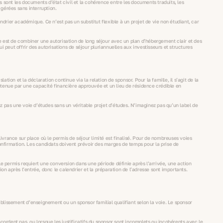
és sont les documents d’état civil et la cohérence entre les documents traduits, les
 gérées sans interruption.
ndrier académique. Ce n’est pas un substitut flexible à un projet de vie non étudiant, car
e est de combiner une autorisation de long séjour avec un plan d’hébergement clair et des
 peut offrir des autorisations de séjour pluriannuelles aux investisseurs et structures
tion et la déclaration continue via la relation de sponsor. Pour la famille, il s’agit de la
utenue par une capacité financière approuvée et un lieu de résidence crédible en
z pas une voie d’études sans un véritable projet d’études. N’imaginez pas qu’un label de
ivrance sur place où le permis de séjour limité est finalisé. Pour de nombreuses voies
confirmation. Les candidats doivent prévoir des marges de temps pour la prise de
le permis requiert une conversion dans une période définie après l’arrivée, une action
n après l’entrée, donc le calendrier et la préparation de l’adresse sont importants.
blissement d’enseignement ou un sponsor familial qualifiant selon la voie. Le sponsor
cordent pas, ou lorsque les justificatifs du sponsor sont incomplets ou incohérents avec le