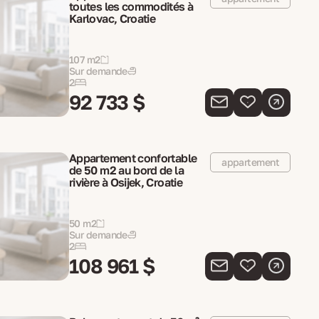
toutes les commodités à
Karlovac, Croatie
107 m2
Sur demande
2
92 733 $
Appartement confortable
appartement
de 50 m2 au bord de la
rivière à Osijek, Croatie
50 m2
Sur demande
2
108 961 $