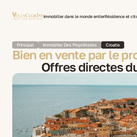
Immobilier dans le monde entier
Résidence et ci
Traduction multilingue de documents
Psychothéra
Principal
Immobilier Des Propriétaires
Croatie
Bien en vente par le pr
Offres directes du