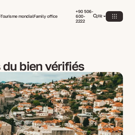
+90 506-
e
Tourisme mondial
Family office
600-
FR
2222
 du bien vérifiés