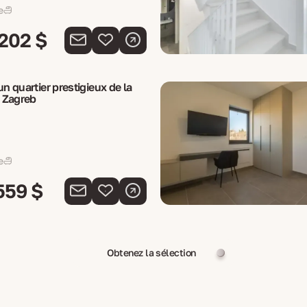
e
 202 $
un quartier prestigieux de la
à Zagreb
e
559 $
Obtenez la sélection