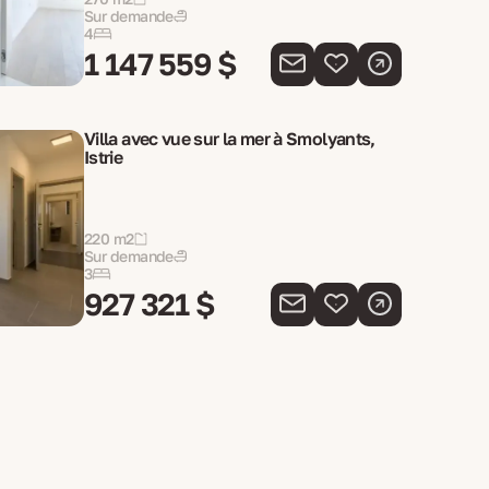
Sur demande
4
1 147 559 $
Villa avec vue sur la mer à Smolyants,
Istrie
220 m2
Sur demande
3
927 321 $