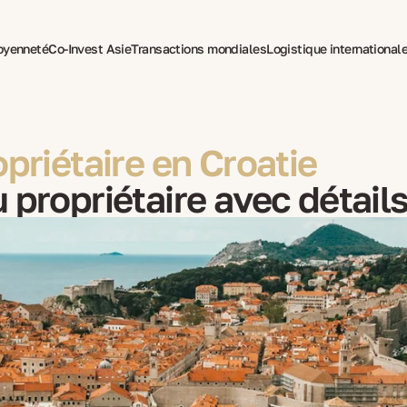
toyenneté
Co-Invest Asie
Transactions mondiales
Logistique international
pie pour expatriés
opriétaire en Croatie
 propriétaire avec détails