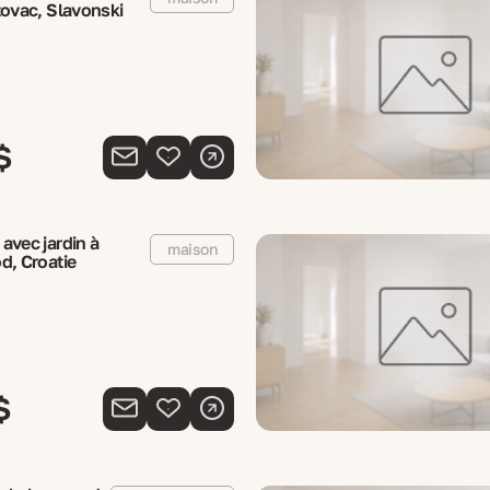
tovac, Slavonski
$
avec jardin à
maison
d, Croatie
$