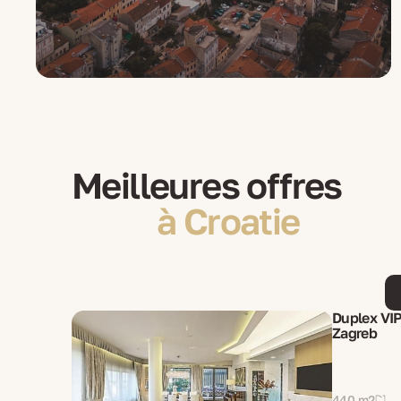
Meilleures offres
à Croatie
Duplex VIP
Zagreb
440 m2