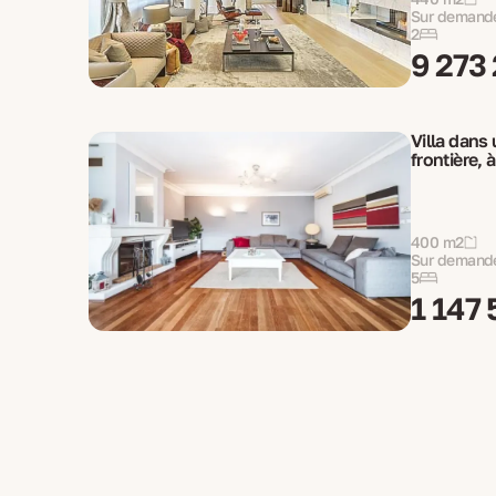
Sur demand
2
9 273
Villa dans 
frontière, 
400 m2
Sur demand
5
1 147 