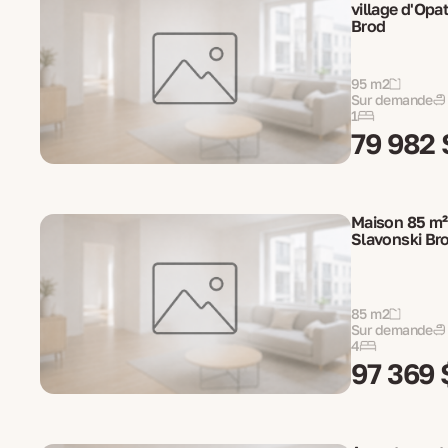
village d'Opa
Brod
95 m2
Sur demande
1
79 982 
Maison 85 m² 
Slavonski Bro
85 m2
Sur demande
4
97 369 