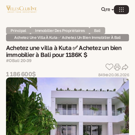
FR
Principal
Immobilier Des Propriétaires
Bali
Achetez Une Villa À Kuta ✅ Achetez Un Bien Immobilier À Bali
Pour 1186K $
Achetez une villa à Kuta ✅ Achetez un bien
immobilier à Bali pour 1186K $
#OBali 20-39
1 186 600$
849
20.06.2026