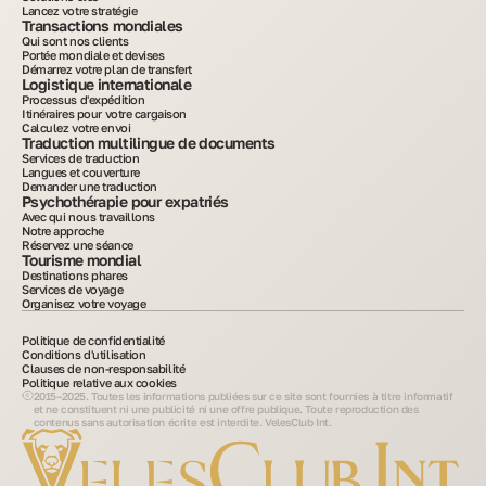
Lancez votre stratégie
Transactions mondiales
Qui sont nos clients
Portée mondiale et devises
Démarrez votre plan de transfert
Logistique internationale
Processus d'expédition
Itinéraires pour votre cargaison
Calculez votre envoi
Traduction multilingue de documents
Services de traduction
Langues et couverture
Demander une traduction
Psychothérapie pour expatriés
Avec qui nous travaillons
Notre approche
Réservez une séance
Tourisme mondial
Destinations phares
Services de voyage
Organisez votre voyage
Politique de confidentialité
Conditions d'utilisation
Clauses de non-responsabilité
Politique relative aux cookies
2015–2025. Toutes les informations publiées sur ce site sont fournies à titre informatif
et ne constituent ni une publicité ni une offre publique. Toute reproduction des
contenus sans autorisation écrite est interdite. VelesClub Int.