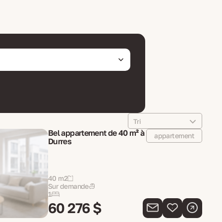
Tri
Bel appartement de 40 m² à
appartement
Durres
40 m2
Sur demande
1
60 276 $