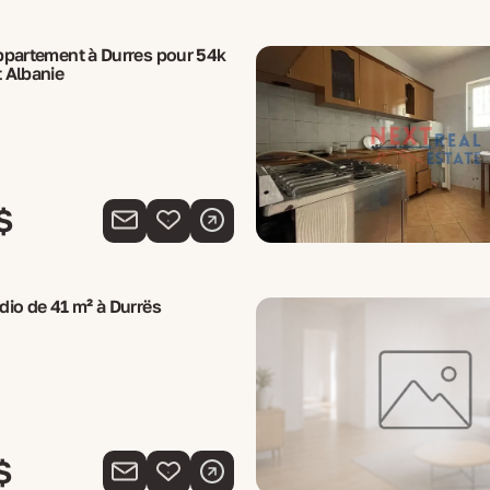
ppartement à Durres pour 54k
 Albanie
$
io de 41 m² à Durrës
$