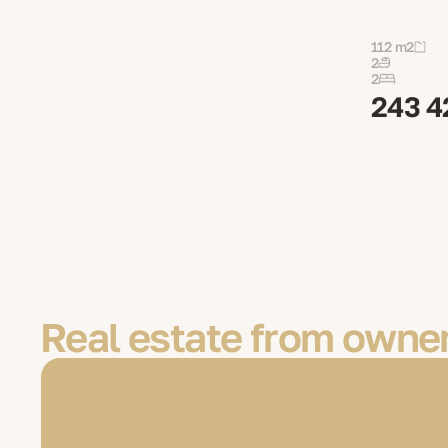
112 m2
2
2
243 4
Real estate from owner