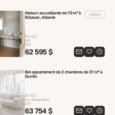
Maison accueillante de 70 m² à
maison
Elbasan, Albanie
70 m2
2
2
62 595 $
Bel appartement de 2 chambres de 37 m² à
Durrës
37 m2
Sur demande
1
63 754 $