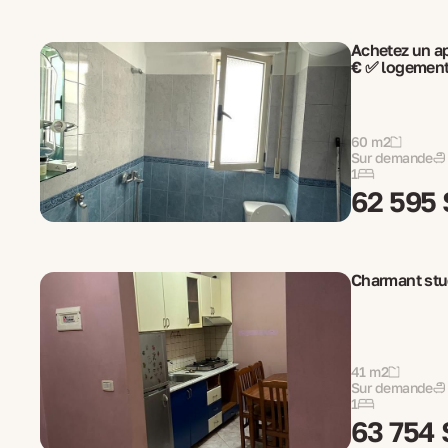
Achetez un a
€ ✅ logement
60 m2
Sur demande
1
62 595 
Charmant stud
41 m2
Sur demande
1
63 754 