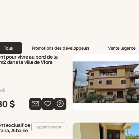
Tous
Promotions des développeurs
Vente urgente
t pour vivre au bord de la
m2 dans la ville de Vlora
e
80 $
t exclusif de
appartement
rana, Albanie