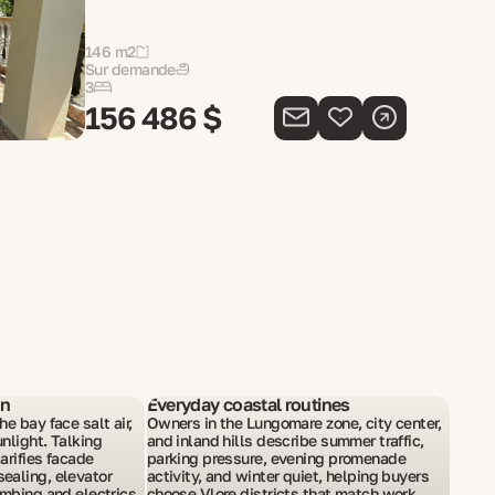
146 m2
Sur demande
3
156 486 $
on
Everyday coastal routines
e bay face salt air,
Owners in the Lungomare zone, city center,
nlight. Talking
and inland hills describe summer traffic,
arifies facade
parking pressure, evening promenade
ealing, elevator
activity, and winter quiet, helping buyers
umbing and electrics
choose Vlore districts that match work