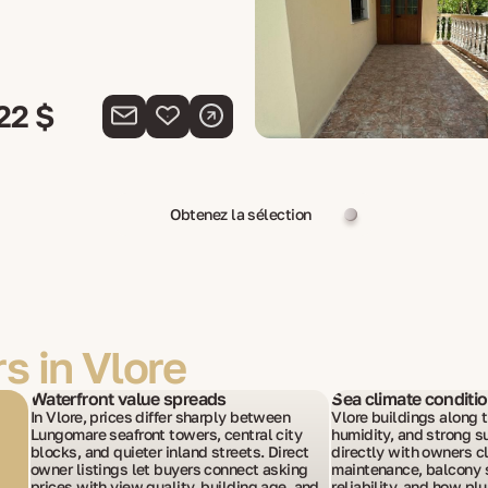
22 $
Obtenez la sélection
s in Vlore
Waterfront value spreads
Sea climate conditi
In Vlore, prices differ sharply between
Vlore buildings along th
Lungomare seafront towers, central city
humidity, and strong su
blocks, and quieter inland streets. Direct
directly with owners cl
owner listings let buyers connect asking
maintenance, balcony s
prices with view quality, building age, and
reliability, and how pl