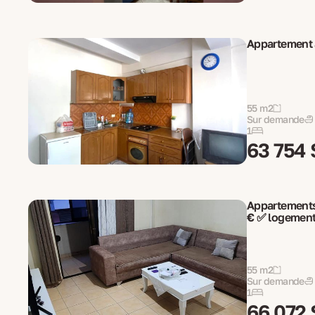
Appartement a
55 m2
Sur demande
1
63 754 
Appartements
€ ✅ logement 
55 m2
Sur demande
1
66 072 