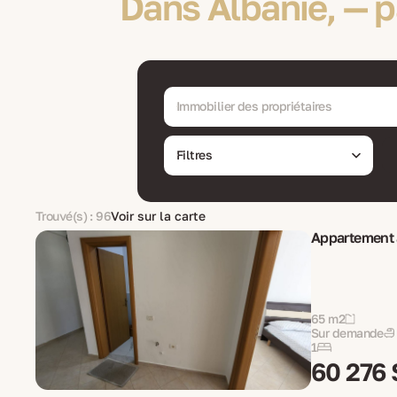
Dans Albanie, — p
Immobilier des propriétaires
Filtres
Trouvé(s) : 96
Voir sur la carte
Appartement a
65 m2
Sur demande
1
60 276 