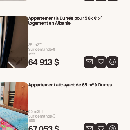
Appartement à Durrës pour 56k € ✅
logement en Albanie
35 m2
Sur demande
1
64 913 $
Appartement attrayant de 65 m² à Durres
65 m2
Sur demande
1
67 053 $