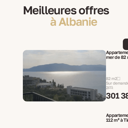
Meilleures offres
à Albanie
Appartemen
mer de 82 
82 m2
Sur demand
2
301 3
Appartemen
112 m² à Ti