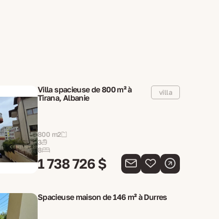
Villa spacieuse de 800 m² à
villa
Tirana, Albanie
800 m2
3
8
1 738 726 $
Spacieuse maison de 146 m² à Durres