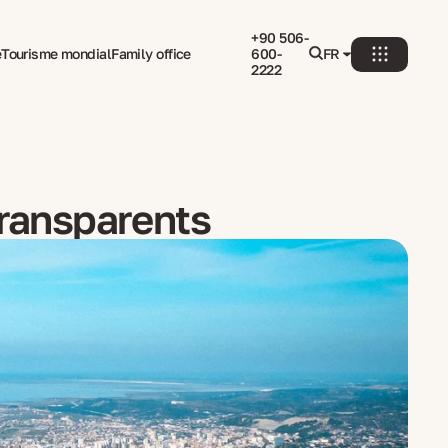
+90 506-
e
Tourisme mondial
Family office
600-
FR
2222
transparents