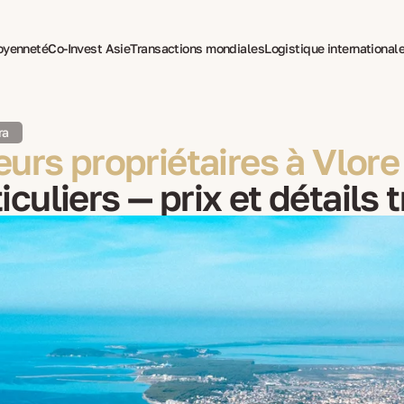
toyenneté
Co-Invest Asie
Transactions mondiales
Logistique international
pie pour expatriés
ra
urs propriétaires à Vlore
culiers — prix et détails 