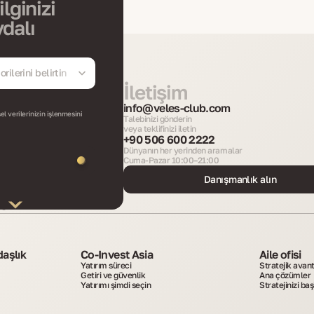
ilginizi
dalı
rilerini belirtin
İletişim
info@veles-club.com
l verilerinizin işlenmesini
Talebinizi gönderin
veya teklifinizi iletin
+90 506 600 2222
Dünyanın her yerinden aramalar
Cuma-Pazar 10:00–21:00
Danışmanlık alın
r
daşlık
Co-Invest Asia
Aile ofisi
Yatırım süreci
Stratejik avant
Getiri ve güvenlik
Ana çözümler
Yatırımı şimdi seçin
Stratejinizi baş