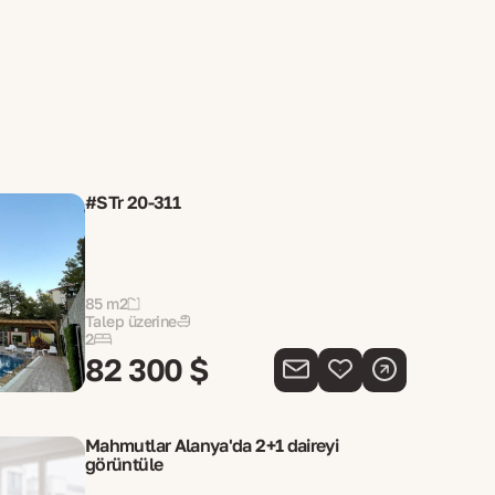
#STr 20-311
85 m2
Talep üzerine
2
82 300 $
Mahmutlar Alanya'da 2+1 daireyi
görüntüle