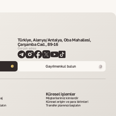
Türkiye, Alanya/Antalya, Oba Mahallesi,
Çarşamba Cad., 89-16
Gerçek adres
Gayrimenkul bulun
Küresel işlemler
aj
Müşterilerimiz kimlerdir
Küresel erişim ve para birimleri
latın
Transfer planınızı başlatın