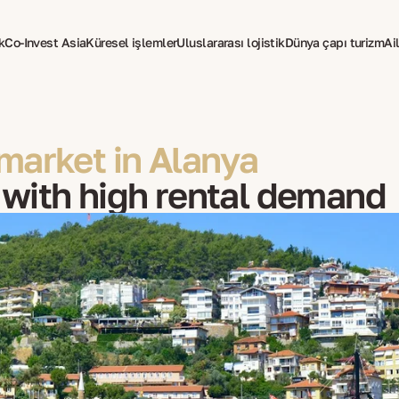
k
Co-Invest Asia
Küresel işlemler
Uluslararası lojistik
Dünya çapı turizm
Ail
market in Alanya
 with high rental demand