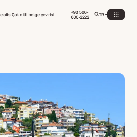
+90 506-
e ofisi
Çok dilli belge çevirisi
TR
600-2222