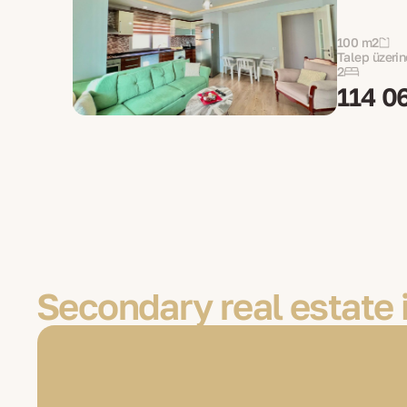
100 m2
Talep üzerin
2
114 0
Secondary real estate 