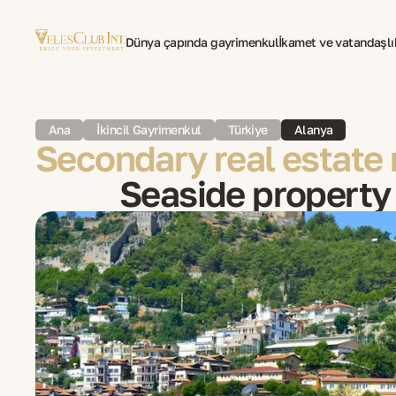
Dünya çapında gayrimenkul
İkamet ve vatandaşlı
Yurtdışında yaşayanlar için psikoterapi
Ana
İkincil Gayrimenkul
Türkiye
Alanya
Secondary real estate 
Seaside property