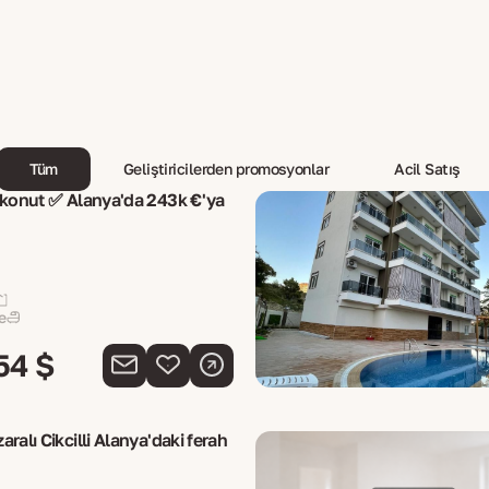
Tüm
Geliştiricilerden promosyonlar
Acil Satış
 konut ✅ Alanya'da 243k €'ya
e
54 $
ralı Cikcilli Alanya'daki ferah