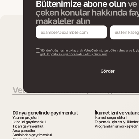
Bültenimize abone olun
ve 
çeken konular hakkında fay
makaleler alın
Bülten katego
‘Gönder’ düğmesine tıklayarak VelesClub Int.'ten bülten almayı ve kişise
gizlilik politikası uyarınca kabul etmiş olursunuz
Gönder
VelesClub Int.'in kapsadığı ülkele
Dünya genelinde gayrimenkul
İkamet izni ve vatan
Yatırım projeleri
İkamet seçenekleri
İkinci el gayrimenkul
Taşınmak için en iyi ülkeler
Ticari gayrimenkul
Programları şimdi keşfedin
Arsa parselleri
Sahibinden gayrimenkul