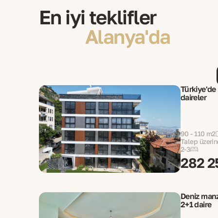
En iyi teklifler
Alanya'da
Türkiye'de
daireler
90 - 110 m2
Talep üzerin
2-3
282 2
Deniz manza
2+1 daire