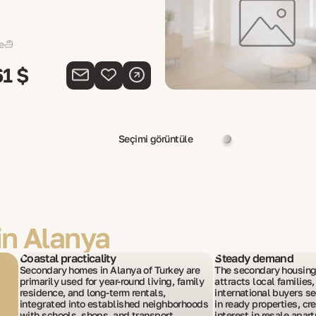
e
61 $
Seçimi görüntüle
in Alanya
Coastal practicality
Steady demand
Secondary homes in Alanya of Turkey are
The secondary housing
primarily used for year-round living, family
attracts local families,
residence, and long-term rentals,
international buyers se
integrated into established neighborhoods
in ready properties, cr
with schools, shops, and transport,
interest in resale apa