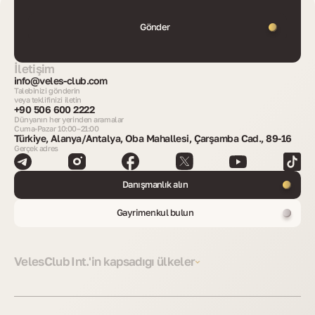
Gönder
İletişim
info@veles-club.com
Talebinizi gönderin
veya teklifinizi iletin
+90 506 600 2222
Dünyanın her yerinden aramalar
Cuma-Pazar 10:00–21:00
Türkiye, Alanya/Antalya, Oba Mahallesi, Çarşamba Cad., 89-16
Gerçek adres
Danışmanlık alın
Gayrimenkul bulun
VelesClub Int.'in kapsadığı ülkeler