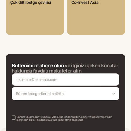
Çok dilli belge çevirisi
Co-Invest Asia
Bültenimize abone olun
ve ilginizi çeken konular
hakkında faydalı makaleler alın
Bülten kategorilerini belirtin
‘Gönder’ düğmesine tıklayarak VelesClub Int.'ten bülten almayı ve kişisel verilerinizin
işlenmesini
gizlilik politikası uyarınca kabul etmiş olursunuz