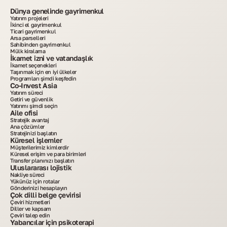
Dünya genelinde gayrimenkul
Yatırım projeleri
İkinci el gayrimenkul
Ticari gayrimenkul
Arsa parselleri
Sahibinden gayrimenkul
Mülk kiralama
İkamet izni ve vatandaşlık
İkamet seçenekleri
Taşınmak için en iyi ülkeler
Programları şimdi keşfedin
Co-Invest Asia
Yatırım süreci
Getiri ve güvenlik
Yatırımı şimdi seçin
Aile ofisi
Stratejik avantaj
Ana çözümler
Stratejinizi başlatın
Küresel işlemler
Müşterilerimiz kimlerdir
Küresel erişim ve para birimleri
Transfer planınızı başlatın
Uluslararası lojistik
Nakliye süreci
Yükünüz için rotalar
Gönderinizi hesaplayın
Çok dilli belge çevirisi
Çeviri hizmetleri
Diller ve kapsam
Çeviri talep edin
Yabancılar için psikoterapi