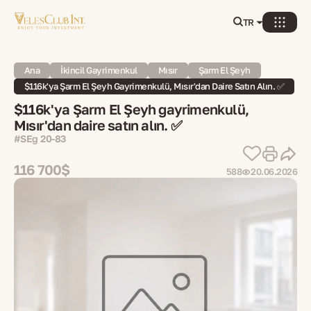
TR
Ana
İkincil Gayrimenkul
Mısır
Şarm El Şeyh
$116k'ya Şarm El Şeyh Gayrimenkulü, Mısır'dan Daire Satın Alın. ✅
$116k'ya Şarm El Şeyh gayrimenkulü,
Mısır'dan daire satın alın. ✅
#SEg 20-83
116 700$
588
20.06.2026