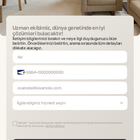
Uzman ekibimiz, dünya genelinde en iyi
çözümleri bulacaktır!
İletişim bilgilerinizi bırakın ve neye ilgi duyduğunuzu bize
belirtin. Önceliklerinizi belirtin, arama sırasında tüm detayları
dikkate alacağız.
+1684
İlgilendiğiniz hizmeti seçin
"Gönder" butonuna tıklayarak, kişisel verilerinizin Şarm El Şeyh konumunda işlenmesini
kabul etmiş olursunuz.
gizlilik politikası