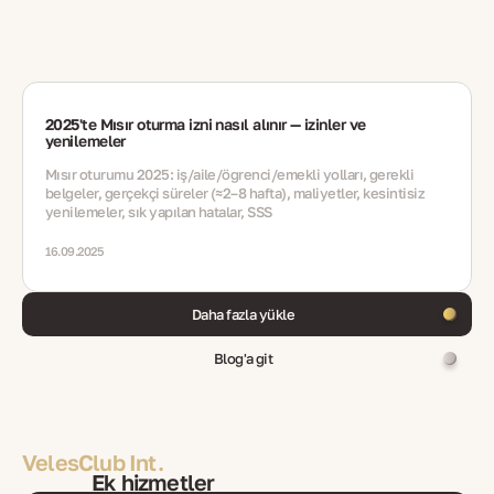
2025'te Mısır oturma izni nasıl alınır — izinler ve
yenilemeler
Mısır oturumu 2025: iş/aile/öğrenci/emekli yolları, gerekli
belgeler, gerçekçi süreler (≈2–8 hafta), maliyetler, kesintisiz
yenilemeler, sık yapılan hatalar, SSS
16.09.2025
Daha fazla yükle
Blog'a git
VelesClub Int.
Ek hizmetler