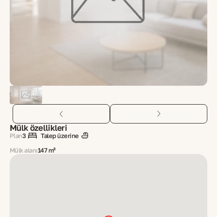
Mülk özellikleri
Plan
3
Talep üzerine
Mülk alanı
147 m²