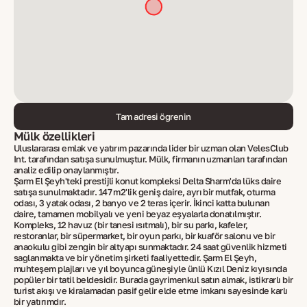
Tam adresi öğrenin
Mülk özellikleri
Uluslararası emlak ve yatırım pazarında lider bir uzman olan VelesClub
Int. tarafından satışa sunulmuştur. Mülk, firmanın uzmanları tarafından
analiz edilip onaylanmıştır.
Şarm El Şeyh'teki prestijli konut kompleksi Delta Sharm'da lüks daire
satışa sunulmaktadır. 147 m2'lik geniş daire, ayrı bir mutfak, oturma
odası, 3 yatak odası, 2 banyo ve 2 teras içerir. İkinci katta bulunan
daire, tamamen mobilyalı ve yeni beyaz eşyalarla donatılmıştır.
Kompleks, 12 havuz (bir tanesi ısıtmalı), bir su parkı, kafeler,
restoranlar, bir süpermarket, bir oyun parkı, bir kuaför salonu ve bir
anaokulu gibi zengin bir altyapı sunmaktadır. 24 saat güvenlik hizmeti
sağlanmakta ve bir yönetim şirketi faaliyettedir. Şarm El Şeyh,
muhteşem plajları ve yıl boyunca güneşiyle ünlü Kızıl Deniz kıyısında
popüler bir tatil beldesidir. Burada gayrimenkul satın almak, istikrarlı bir
turist akışı ve kiralamadan pasif gelir elde etme imkanı sayesinde karlı
bir yatırımdır.