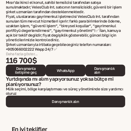
Mısır'da ikinci el konut, sahibi temsilcisi tarafından satışa
sunulmaktadır; VelesClub Int. satıcının temsilcisidir, güvenli bir işlem
şirket uzmanları tarafından desteklenmektedir.
Fiyat, uluslararası gayrimenkul işletmecisi VelesClub Int. tarafından
sunulan tüm mevcut hizmetleri içerir: farklı para birimlerinde ödeme,
uzaktan işlem, “güvenli işlem”, “bireysel koşullar”, “gayrimenkul
portföyü değerlendirmesi”, “gayrimenkul yönetimi”! ✅ İlan, kamuya
açık bir teklif değildir; fiyat değişiklik gösterebilir, güncel bilgi için
yöneticilerimizle kontrol ediniz.
Şirket uzmanlarıyla irtibata geçebileceğiniz telefon numaraları:
+905066002222 Wapp 24/7 ✅
Daha fazla göster...
116 700$
Danışmanla
Danışmanlık
WhatsApp
iletişime geç
alın
Yurtdışında mı alım yapıyorsunuz yoksa bütçe mi
planlıyorsunuz?
Mülk seçimi, bölge karşılaştırması ve süreç yönetiminde size yardımcı
oluruz
Danışmanlık alın
En iyi teklifler