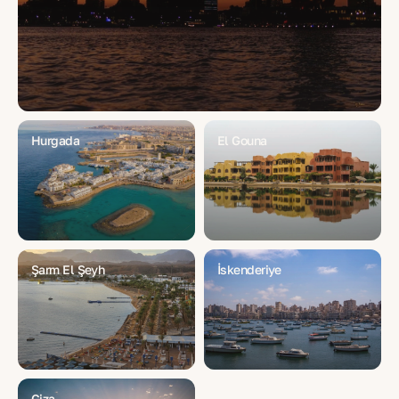
Hurgada
El Gouna
Şarm El Şeyh
İskenderiye
Giza