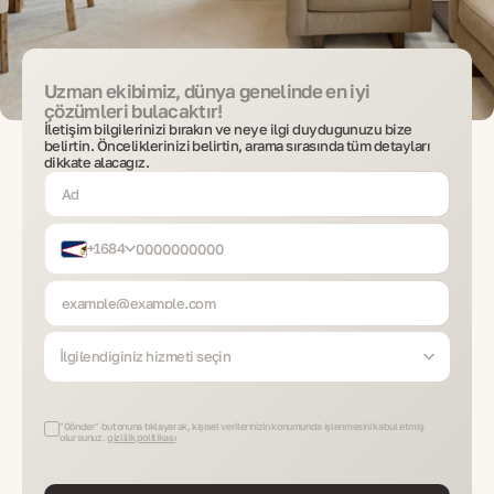
Uzman ekibimiz, dünya genelinde en iyi
çözümleri bulacaktır!
İletişim bilgilerinizi bırakın ve neye ilgi duyduğunuzu bize
belirtin. Önceliklerinizi belirtin, arama sırasında tüm detayları
dikkate alacağız.
+1684
İlgilendiğiniz hizmeti seçin
"Gönder" butonuna tıklayarak, kişisel verilerinizin konumunda işlenmesini kabul etmiş
olursunuz.
gizlilik politikası