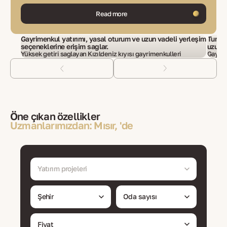
Read more
Gayrimenkul yatırımı, yasal oturum ve uzun vadeli yerleşim
Turizm
seçeneklerine erişim sağlar.
uzun v
Yüksek getiri sağlayan Kızıldeniz kıyısı gayrimenkulleri
Gayrim
Öne çıkan özellikler
Uzmanlarımızdan: Mısır, 'de
Yatırım projeleri
Şehir
Oda sayısı
Fiyat