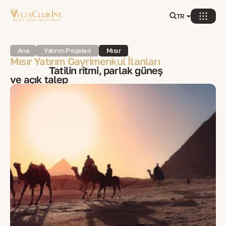
TR
Ana
Yatırım Projeleri
Mısır
Mısır Yatırım Gayrimenkul İlanları
Tatilin ritmi, parlak güneş
ve açık talep