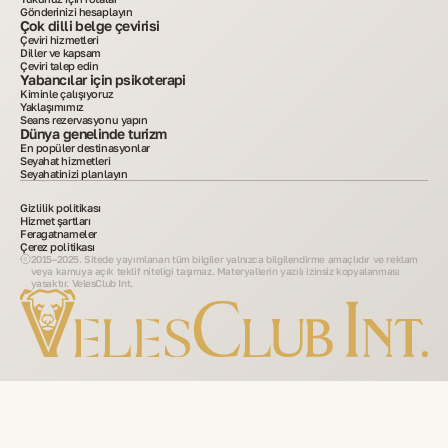
Gönderinizi hesaplayın
Çok dilli belge çevirisi
Çeviri hizmetleri
Diller ve kapsam
Çeviri talep edin
Yabancılar için psikoterapi
Kiminle çalışıyoruz
Yaklaşımımız
Seans rezervasyonu yapın
Dünya genelinde turizm
En popüler destinasyonlar
Seyahat hizmetleri
Seyahatinizi planlayın
Gizlilik politikası
Hizmet şartları
Feragatnameler
Çerez politikası
2015–2025. Sitede yayımlanan tüm bilgiler yalnızca bilgilendirme amaçlıdır ve reklam
veya kamuya açık teklif niteliği taşımaz. Materyallerin yazılı izinsiz kopyalanması
yasaktır. VelesClub Int.