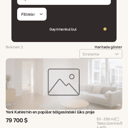
Filtreler
Gayrimenkul bul
Bulunan: 1
Haritada göster
Sıralama
Yeni Kahire'nin en popüler bölgesindeki lüks proje
79 700 $
53 - 256 m2
Talep üzerine
1-4