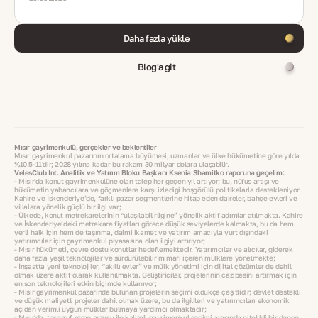
Daha fazla yükle
Blog'a git
Mısır gayrimenkulü, gerçekler ve beklentiler
Mısır gayrimenkul pazarının ortalama büyümesi, uzmanlar ve ülke hükümetine göre yılda
%10.5-11'dir; 2028 yılına kadar bu rakam 30 milyar dolara ulaşabilir.
VelesClub Int. Analitik ve Yatırım Bloku Başkanı Ksenia Shamitko raporuna geçelim:
- Mısır'da konut gayrimenkulüne olan talep her geçen yıl artıyor; bu, nüfus artışı ve
hükümetin yabancılara ve göçmenlere karşı izlediği hoşgörülü politikalarla destekleniyor.
Kahire ve İskenderiye’de, farklı pazar segmentlerine hitap eden daireler, bahçe evleri ve
villalara yönelik güçlü bir ilgi var;
- Ülkede, konut metrekarelerinin “ulaşılabilirliğine” yönelik aktif adımlar atılmakta. Kahire
ve İskenderiye’deki metrekare fiyatları görece düşük seviyelerde kalmakta, bu da hem
yerli halk için hem de taşınma, daimi ikamet ve yatırım amacıyla yurt dışındaki
yatırımcılar için gayrimenkul piyasasına olan ilgiyi artırıyor;
- Mısır hükümeti, çevre dostu konutlar hedeflemektedir. Yatırımcılar ve alıcılar, giderek
daha fazla yeşil teknolojiler ve sürdürülebilir mimari içeren mülklere yönelmekte;
- İnşaatta yeni teknolojiler, “akıllı evler” ve mülk yönetimi için dijital çözümler de dahil
olmak üzere aktif olarak kullanılmakta. Geliştiriciler, projelerinin cazibesini artırmak için
en son teknolojileri etkin biçimde kullanıyor;
- Mısır gayrimenkul pazarında bulunan projelerin seçimi oldukça çeşitlidir; devlet destekli
ve düşük maliyetli projeler dahil olmak üzere, bu da ilgilileri ve yatırımcıları ekonomik
açıdan verimli uygun mülkler bulmaya yardımcı olmaktadır;
- Mısır'da, tasarruf etme arzusu ile kaliteli gayrimenkul seçimi arasında nitelikli bir denge