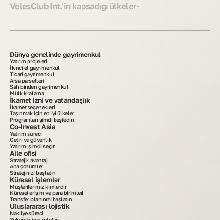
VelesClub Int.'in kapsadığı ülkeler
Dünya genelinde gayrimenkul
Yatırım projeleri
İkinci el gayrimenkul
Ticari gayrimenkul
Arsa parselleri
Sahibinden gayrimenkul
Mülk kiralama
İkamet izni ve vatandaşlık
İkamet seçenekleri
Taşınmak için en iyi ülkeler
Programları şimdi keşfedin
Co-Invest Asia
Yatırım süreci
Getiri ve güvenlik
Yatırımı şimdi seçin
Aile ofisi
Stratejik avantaj
Ana çözümler
Stratejinizi başlatın
Küresel işlemler
Müşterilerimiz kimlerdir
Küresel erişim ve para birimleri
Transfer planınızı başlatın
Uluslararası lojistik
Nakliye süreci
Yükünüz için rotalar