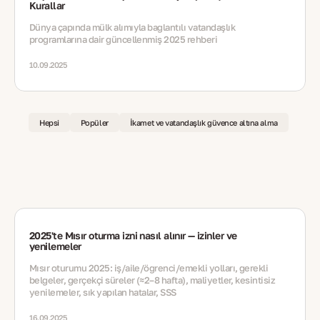
Kurallar
Dünya çapında mülk alımıyla bağlantılı vatandaşlık
programlarına dair güncellenmiş 2025 rehberi
10.09.2025
Hepsi
Popüler
İkamet ve vatandaşlık güvence altına alma
2025'te Mısır oturma izni nasıl alınır — izinler ve
yenilemeler
Mısır oturumu 2025: iş/aile/öğrenci/emekli yolları, gerekli
belgeler, gerçekçi süreler (≈2–8 hafta), maliyetler, kesintisiz
yenilemeler, sık yapılan hatalar, SSS
16.09.2025