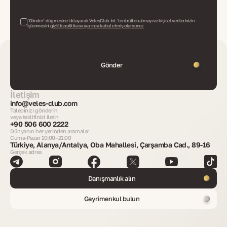
‘Gönder’ düğmesine tıklayarak VelesClub Int.'ten bülten almayı ve kişisel verilerinizin
işlenmesini
gizlilik politikası uyarınca kabul etmiş olursunuz
Gönder
İletişim
info@veles-club.com
Talebinizi gönderin
veya teklifinizi iletin
+90 506 600 2222
Dünyanın her yerinden aramalar
Cuma-Pazar 10:00–21:00
Türkiye, Alanya/Antalya, Oba Mahallesi, Çarşamba Cad., 89-16
Gerçek adres
Danışmanlık alın
Gayrimenkul bulun