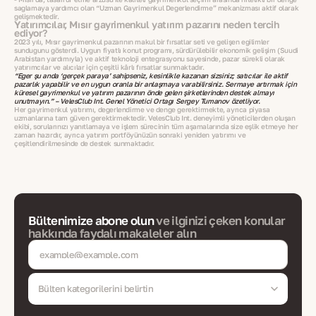
sağlamaya yardımcı olan “Uzman Gayrimenkul Değerlendirme” mekanizması aktif olarak
gelişmektedir.
Yatırımcılar, Mısır gayrimenkul yatırım pazarını neden tercih
ediyor?
2023 yılı, Mısır gayrimenkul pazarının makul bir fırsatlar seti ve gelişen eğilimler
sunduğunu gösterdi. Uygun fiyatlı konut programı, sürdürülebilir ekonomik gelişim (Suudi
Arabistan yardımıyla) ve aktif teknoloji entegrasyonu sayesinde, pazar sürekli olarak
yatırımcılar ve alıcılar için çeşitli kârlı fırsatlar sunmaktadır.
“Eğer şu anda ‘gerçek paraya’ sahipseniz, kesinlikle kazanan sizsiniz; satıcılar ile aktif
pazarlık yapabilir ve en uygun oranla bir anlaşmaya varabilirsiniz. Sermaye artırmak için
küresel gayrimenkul ve yatırım pazarının önde gelen şirketlerinden destek almayı
unutmayın.” – VelesClub Int. Genel Yönetici Ortağı Sergey Tumanov özetliyor.
Her gayrimenkul yatırımı, değerlendirme ve denge gerektirmekte, ayrıca piyasa
uzmanlarına tam güven gerektirmektedir. VelesClub Int. deneyimli yöneticilerden oluşan
ekibi, sorularınızı yanıtlamaya ve işlem sürecinin tüm aşamalarında size eşlik etmeye her
zaman hazırdır, ayrıca yatırım portföyünüzün sonraki yeniden yatırımı ve
çeşitlendirilmesinde de destek sunmaktadır.
Bültenimize abone olun
ve ilginizi çeken konular
hakkında faydalı makaleler alın
Bülten kategorilerini belirtin