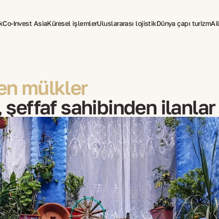
k
Co-Invest Asia
Küresel işlemler
Uluslararası lojistik
Dünya çapı turizm
Ail
den mülkler
, şeffaf sahibinden ilanlar