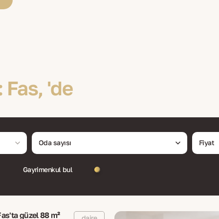
 Fas, 'de
Oda sayısı
Fiyat
Gayrimenkul bul
as'ta güzel 88 m²
daire