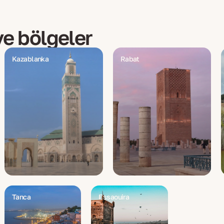
 ve bölgeler
Kazablanka
Rabat
Tanca
Essaouira