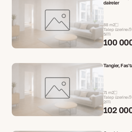
daireler
88 m2
Talep üzerine
5
100 00
Tangier, Fas't
71 m2
Talep üzerine
2
102 00