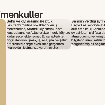
imenkuller
Şehir ve kıyı arasındaki zıtlık
Sahibin verdiği ayrınt
Fas, tarihi medina sokaklarından iş
Birçok Fas şehrinde evl
merkezlerine, Atlantik kıyısındaki sörf
ailelerde kalır. Sahibin
kasabalarına ve Atlas eteklerindeki köylere
ev sahipleri sizi fatural
kadar seçenekler sunar. Ev sahipleriyle
alma durumu ve komşu 
doğrudan konuşmak; iş, aile, plaj ve şehir
bilgilendirerek satılık
rutinlerinizi dengeleyen, size gerçekten
belgelenmiş bir seçime
uyan evleri bulmanıza yardımcı olur.