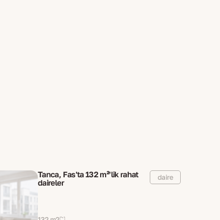
Tanca, Fas'ta 132 m²'lik rahat
daire
daireler
132 m2