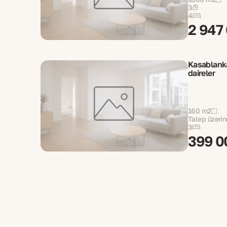
3
4
2 947
Kasablanka
daireler
160 m2
Talep üzerin
3
399 0