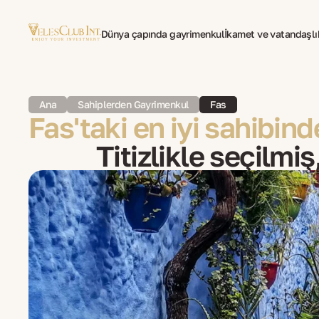
Dünya çapında gayrimenkul
İkamet ve vatandaşlı
Yurtdışında yaşayanlar için psikoterapi
Ana
Sahiplerden Gayrimenkul
Fas
Fas'taki en iyi sahibin
Titizlikle seçilmiş