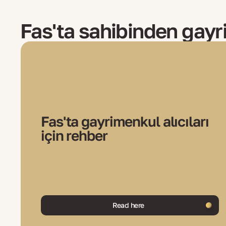
Fas'ta sahibinden gayr
Fas'ta gayrimenkul alıcıları
için rehber
Read here