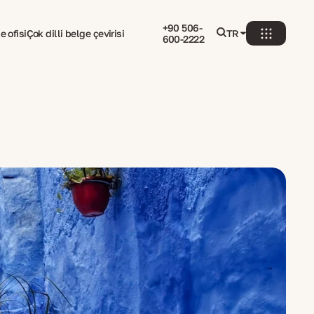
+90 506-
e ofisi
Çok dilli belge çevirisi
TR
600-2222