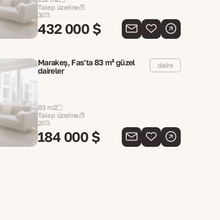
Talep üzerine
3
432 000 $
Marakeş, Fas'ta 83 m² güzel
daire
daireler
83 m2
Talep üzerine
2
184 000 $