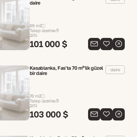
daire
69 m2
Talep üzerine
2
101 000 $
Kasablanka, Fas'ta 70 m²'lik güzel
daire
bir daire
70 m2
Talep üzerine
2
103 000 $