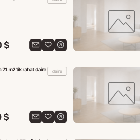
0 $
a 71 m2'lik rahat daire
daire
0 $