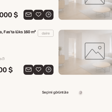
 000 $
, Fas'ta lüks 160 m²
daire
e
00 $
Seçimi görüntüle