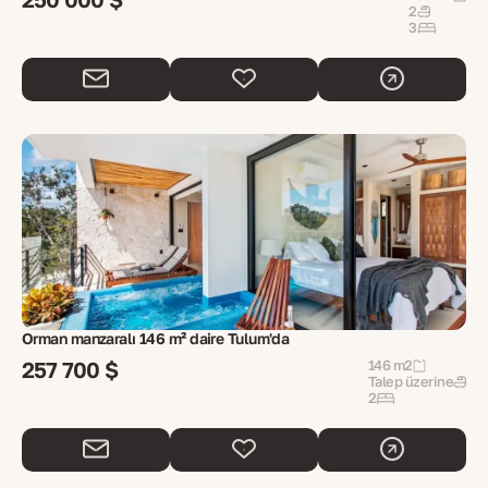
2
3
Orman manzaralı 146 m² daire Tulum'da
257 700 $
146 m2
Talep üzerine
2