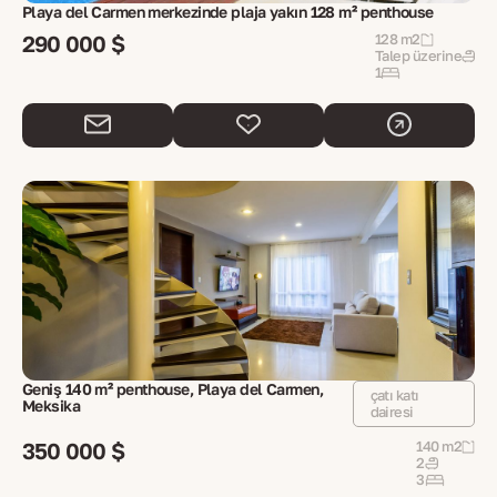
Playa del Carmen merkezinde plaja yakın 128 m² penthouse
290 000 $
128 m2
Talep üzerine
1
Geniş 140 m² penthouse, Playa del Carmen,
çatı katı
Meksika
dairesi
350 000 $
140 m2
2
3