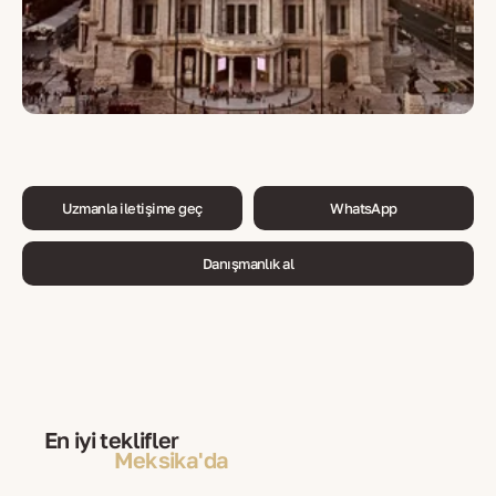
Uzmanla iletişime geç
WhatsApp
Danışmanlık al
En iyi teklifler
Meksika'da