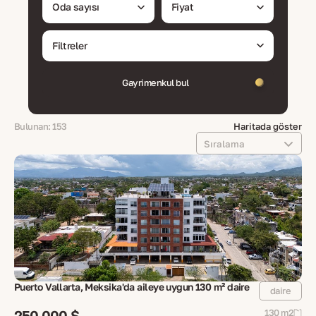
Oda sayısı
Fiyat
Filtreler
Gayrimenkul bul
Bulunan: 153
Haritada göster
Sıralama
Puerto Vallarta, Meksika'da aileye uygun 130 m² daire
daire
250 000 $
130 m2