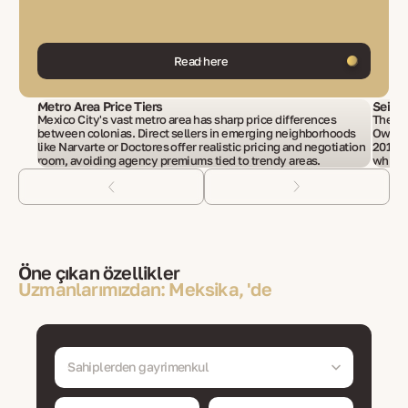
Read here
Metro Area Price Tiers
Seismi
Mexico City's vast metro area has sharp price differences
The ci
between colonias. Direct sellers in emerging neighborhoods
Owners
like Narvarte or Doctores offer realistic pricing and negotiation
2017 q
room, avoiding agency premiums tied to trendy areas.
which a
Öne çıkan özellikler
Uzmanlarımızdan: Meksika, 'de
Sahiplerden gayrimenkul