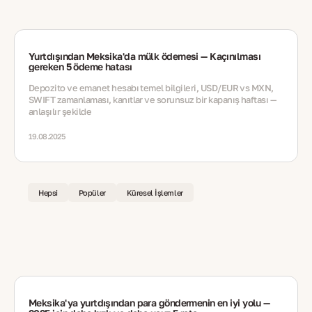
Yurtdışından Meksika'da mülk ödemesi — Kaçınılması
gereken 5 ödeme hatası
Depozito ve emanet hesabı temel bilgileri, USD/EUR vs MXN,
SWIFT zamanlaması, kanıtlar ve sorunsuz bir kapanış haftası —
anlaşılır şekilde
19.08.2025
Hepsi
Popüler
Küresel İşlemler
Meksika'ya yurtdışından para göndermenin en iyi yolu —