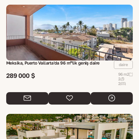
Meksika, Puerto Vallarta'da 96 m²'lik geniş daire
daire
289 000 $
96 m2
2
2