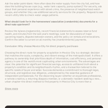
Ask the seller point-blank: How often does the water supply from the city fail, and how
does the building/house cope (e.g., water tank capacity, pump system)? For security, ask
about their personal experience with street crime, the presence of neighborhood watch
groups, and whether they use additional security services for the property. Request to see
recent utility bills to check water usage patterns.
What should I look for in the homeowners' association (condominio) documents for a
direct-sale apartment?
Review the bylaws (reglamento), recent financial statements to assess reserve fund
health, and minutes from the last year's meetings. Look for discussions of major
upcoming repairs, disputes between owners, and the policy on rentals and renovations.
Confirm the seller is current on all monthly fee (mantenimiento) payments.
Conclusion: Why choose Mexico City for direct property purchases
Choosing the direct route for property acquisition in Mexico City is a strategic decision
that matches the scale, complexity, and vibrant energy of the metropolis itself. It offers a
pathway to ownership that prioritizes depth of information, cost efficiency, and personal
agency in one of the world's most captivating urban environments. The advantages are
clear: the potential for significant financial savings, access to unfiltered truth about a
property's condition and its neighborhood's rhythm, and a transaction tailored to the
specific needs of buyer and seller. Success demands a commitment to thorough legal,
structural, and logistical due diligence, underpinned by the essential guidance of
independent professionals. For the discerning buyer—whether an expatriate professional,
a remote creative, a returning diaspora member, or a domestic resident seeking a new
urban chapter—the direct method to find property in Mexico City is more than a
transaction. It is an immersive, informed entry into the layered life of a global capital,
ensuring that the investment made is as sound in practical terms as it is rich in cultural
Show more
and personal potential.