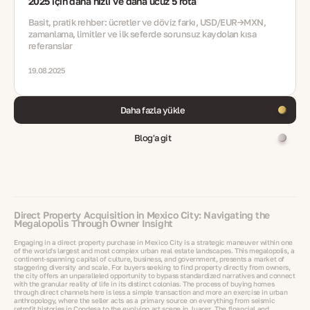
2025 için daha hızlı ve daha ucuz 5 rota
Basit, pratik rehber: ücretler ve döviz farkı, USD/EUR→MXN,
zamanlama, limitler ve ilk seferde sorunsuz kaydolan kısa
referanslar
19.08.2025
Daha fazla yükle
Blog'a git
Direct Property Acquisition in Mexico City: Navigating the
Megalopolis Through Owner Insight
Engaging in a direct property purchase in Mexico City is a strategic maneuver within one
of the world's largest and most complex urban real estate landscapes. This megalopolis, a
continent-spanning capital of culture, business, and government, presents a market of
staggering diversity and scale. For buyers seeking to find property directly from owners,
the city offers an unparalleled opportunity to bypass standardized narratives and connect
with the granular reality of life in its distinct colonias. The process of buying homes
through direct channels here is less a simple transaction and more an exercise in urban
anthropology, where the seller acts as a primary source on everything from seismic
retrofit histories in Condesa to the evolving art scene in Juarez. The financial and