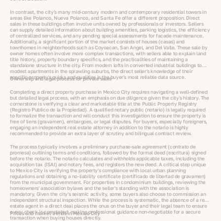
In contrast, the city's many mid-century modern and contemporary residential towers in
areas like Polanco, Nueva Polanco, and Santa Fe offer a different proposition. Direct
sales in these buildings often involve units owned by professionals or investors. Sellers
can supply detailed information about building amenities, parking logistics, the efficiency
of centralized services, and any pending special assessments for facade maintenance.
Additionally, a significant portion of the market consists of houses (casas) and
townhomes in neighborhoods such as Coyoacan, San Angel, and Del Valle. These sale by
owner homes often involve more complex transactions, with sellers able to explain land
title history, property boundary specifics, and the practicalities of maintaining a
standalone structure in the city. From modern lofts in converted industrial buildings to
modest apartments in the sprawling suburbs, the direct seller's knowledge of their
specific property's quirks and qualities is the buyer's most reliable data source.
Ownership and legal process for private sales
Completing a direct property purchase in Mexico City requires navigating a well-defined
but detailed legal process, with an emphasis on due diligence given the city's history. The
cornerstone is verifying a clear and marketable title at the Public Property Registry
(Registro Publico de la Propiedad). A qualified notary public (notario) is legally required
to formalize the transaction and will conduct this investigation to ensure the property is
free of liens (gravamen), embargoes, or legal disputes. For buyers, especially foreigners,
engaging an independent real estate attorney in addition to the notario is highly
recommended to provide an extra layer of scrutiny and bilingual contract review.
The process typically involves a preliminary purchase-sale agreement (contrato de
promesa) outlining terms and conditions, followed by the formal deed (escritura) signed
before the notario. The notario calculates and withholds applicable taxes, including the
acquisition tax (ISAI) and notary fees, and registers the new deed. A critical step unique
to Mexico City is verifying the property's compliance with local urban planning
regulations and obtaining a no-liability certificate (certificado de libertad de gravamen)
from the municipal government. For properties in condominium buildings, reviewing the
homeowners' association bylaws and the seller's standing with the association is
mandatory. Given the city's seismic activity, some buyers also choose to commission an
independent structural inspection. While the process is systematic, the absence of a real
estate agent in a direct deal places the onus on the buyer and their legal team to ensure
every check is completed, making professional guidance non-negotiable for a secure
Prices and market trends in Mexico City
transaction when buying houses directly.