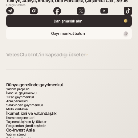
Türkiye, Alanya/Antalya, Oba Mahallesi, Çarşamba Cad., 89-16
Gerçek adres
Danışmanlık alın
Gayrimenkul bulun
VelesClub Int.'in kapsadığı ülkeler
Dünya genelinde gayrimenkul
Yatırım projeleri
İkinci el gayrimenkul
Ticari gayrimenkul
Arsa parselleri
Sahibinden gayrimenkul
Mülk kiralama
İkamet izni ve vatandaşlık
İkamet seçenekleri
Taşınmak için en iyi ülkeler
Programları şimdi keşfedin
Co-Invest Asia
Yatırım süreci