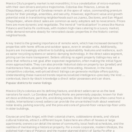
Mexico City's property market is not monolithic; it is a constellation of micro-markets
with their own drivers and price trajectories. Colonias like Polanco, Lomas de
Chapultepec, and parts of Condesa remain at the apex of value, commanding premium
prices for their prestige, amenities, and security. However, significant value and growth
potential exist in transitioning neighborhoods such as Juarez, Doctores, and San Miguel
Chapultepec, where direct sales are common as early adopters sell to newcomers. Prices
here are more dynamic and negotiable. The trend of "verticalization" in areas like Nueva
Polanco and Santa Fe continues, with modern high-rises catering to a luxury market,
while demand remains steady for renovated classic properties in the historic central
neighborhoods.
A key trend is the growing importance of remote work, which has increased demand for
properties with home offices and outdoor space, even in smaller units. Additionally,
buyers are increasingly attentive to building sustainability features and resilience, such
as water recycling systems or seismic damping technology. In the direct sales segment,
pricing can be more transparent. Sellers utilizing no agent property listings may set a
price that reflects a net goal after expected negotiation, often making the initial figure
more approachable. They can also provide historical data on property tax (predial) and
maintenance fees, allowing for accurate cost forecasting. However, in the most
competitive colonias, well-priced direct listings can generate multiple offers quickly.
Understanding these nuanced trends requires localized intelligence—precisely the kind of
contextual, block-by-block knowledge a direct seller possesses and can share.
Popular districts for owner listings
Mexico City's colonias are its defining feature, and direct sellers serve as the best
narrators for each. La Condesa and Roma Norte are perennially popular, known for their
art deco architecture, park life, and dining scenes. Direct listings here often come from a
mobile, international crowd; sellers can provide the unvarnished truth about weekend
noise levels, parking scarcity, and the pros and cons of ground-floor versus top-floor units
in older buildings.
Coyoacan and San Angel, with their colonial charm, cobblestone streets, and vibrant
cultural histories, attract a different buyer. Sales here are often of houses or large
apartments; owners can detail the sense of community, local festival schedules, and the
realities of maintaining a historical property. For a more corporate, modern lifestyle, the
polished high-rises of Polanco and the master-planned district of Santa Fe offer a