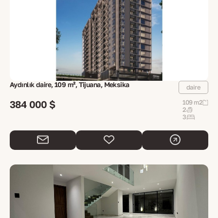
Aydınlık daire, 109 m², Tijuana, Meksika
daire
384 000 $
109 m2
2
3