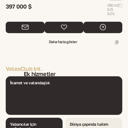
397 000 $
186 m2
2
3
Daha fazla göster
VelesClub Int.
Ek hizmetler
İkamet ve vatandaşlık
Yabancılar için
Dünya çapında turizm