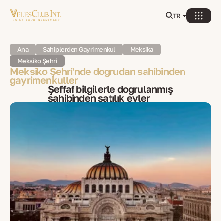
TR
Ana
Sahiplerden Gayrimenkul
Meksika
Meksiko Şehri
Meksiko Şehri'nde doğrudan sahibinden
gayrimenkuller
Şeffaf bilgilerle doğrulanmış
sahibinden satılık evler