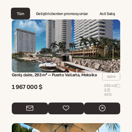
Tüm
Geliştiricilerden promosyonlar
Acil Satış
Geniş daire, 293 m² — Puerto Vallarta, Meksika
daire
1 967 000 $
293 m2
2
4