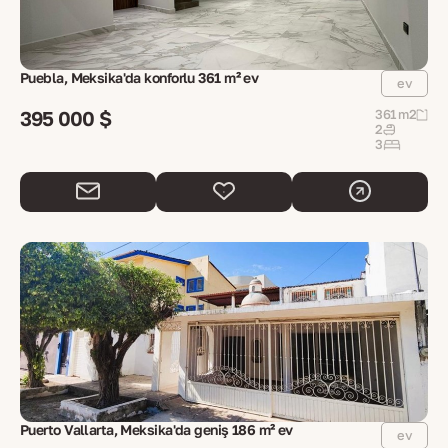
Puebla, Meksika'da konforlu 361 m² ev
ev
395 000 $
361 m2
2
3
Puerto Vallarta, Meksika'da geniş 186 m² ev
ev