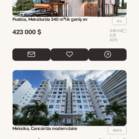
Puebla, Meksika'da 340 m²'lik geniş ev
ev
423 000 $
340 m2
2
4
Meksika, Cancún'da modern daire
daire