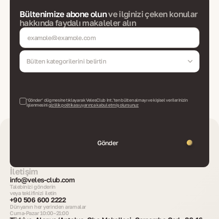
Bültenimize abone olun
ve ilginizi çeken konular
hakkında faydalı makaleler alın
Bülten kategorilerini belirtin
‘Gönder’ düğmesine tıklayarak VelesClub Int.'ten bülten almayı ve kişisel verilerinizin
işlenmesini
gizlilik politikası uyarınca kabul etmiş olursunuz
Gönder
İletişim
info@veles-club.com
Talebinizi gönderin
veya teklifinizi iletin
+90 506 600 2222
Dünyanın her yerinden aramalar
Cuma-Pazar 10:00–21:00