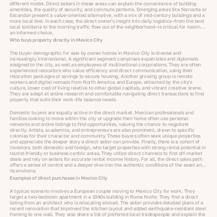
different model. Direct sellers in these areas can explain the convenience of building
amenities, the quality of security, and commute patterns. Emerging areas like Narvarte or
Escandon present a value-oriented alternative, with a mix of mid-century buildings and a
more local feel. In each case, the direct owner's insight into daily logistics—from the best
local tortilleria to the morning traffic flow out of the neighborhood—is critical for making
an informed choice.
Who buys property directly in Mexico City
The buyer demographic for sale by owner homes in Mexico City is diverse and
increasingly international. A significant segment comprises expatriates and diplomats
assigned to the city, as well as employees of multinational corporations. They are often
experienced relocators who value efficiency and direct communication, using their
relocation packages or savings to secure housing. Another growing group is remote
workers and digital nomads from North America and Europe, attracted by the city's
culture, lower cost of living relative to other global capitals, and vibrant creative scene.
They are adept at online research and comfortable navigating direct transactions to find
property that suits their work-life balance needs.
Domestic buyers are equally active in the direct market. Mexican professionals and
families looking to move within the city or upgrade their home often use personal
networks and online listings to find opportunities, valuing the chance to negotiate
directly. Artists, academics, and entrepreneurs are also prominent, drawn to specific
colonias for their character and community. These buyers often seek unique properties
and appreciate the deeper story a direct seller can provide. Finally, there is a cohort of
investors, both domestic and foreign, who target properties with strong rental potential in
tourist-friendly or business-centric areas. They utilize direct channels to find off-market
deals and rely on sellers for accurate rental income history. For all, the direct sales path
offers a sense of control and a deeper dive into the authentic conditions of the asset and
its environs.
Examples of direct purchases in Mexico City
A typical scenario involves a European couple moving to Mexico City for work. They
target a two-bedroom apartment in a 1940s building in Roma Norte. They find a direct
listing from an architect who is relocating abroad. The seller provides detailed plans of a
recent renovation that improved the kitchen layout and added earthquake-resistant steel
framing to one wall. They also share a list of preferred local tradespeople and explain the