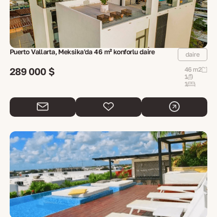
Puerto Vallarta, Meksika'da 46 m² konforlu daire
daire
289 000 $
46 m2
1
1