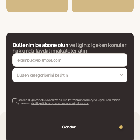
Bültenimize abone olun
ve ilginizi çeken konular
hakkında faydalı makaleler alın
Bülten kategorilerini belirtin
‘Gönder’ düğmesine tıklayarak VelesClub Int.'ten bülten almayı ve kişisel verilerinizin
işlenmesini
gizlilik politikası uyarınca kabul etmiş olursunuz
Gönder