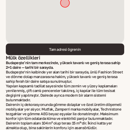
Tam adresi öğrenin
Mülk özellikleri
Budapeşte’nin tam merkezinde, yüksek tavanlı ve geniş terasa sahip
2+1 daire — tarihi bir sarayda.
Budapeşte’nin kalbinde yer alan tarihi bir sarayda, ünlü Fashion Street
ve dönme dolap manzarasına hakim, yüksek tavanlı ve geniş terasa
sahip ferah bir daire satışa sunulmuştur.
Yapılan kapsamlı tadilat sayesinde tüm zemin ve yüzey kaplamaları
yenilenmiş, çift camlı pencereler takılmış, iç kapılar ile tüm tesisat
değişimi yapılmıştır. Dairede ayrıca modern bir alarm sistemi
bulunmaktadır.
Dairenin iç dekorasyonunda gömme dolaplar ve özel üretim döşemeli
mobilyalar yer alıyor. Mutfak, Zamperri marka mobilyalar, Technistone
tezgahlar ve gömme AEG beyaz eşyalar ile donatılmıştır. Maksimum
konfor için tüm odalarda klima ve elektrikli panjur bulunmaktadır.
Dairenin toplam alanı 104 m² olup terası 15 m²’dir. İkinci katta yer
almakta olup, bina sakinlerin konforu için asansörlüdür.