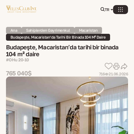
TR
Ana
Sahiplerden Gayrimenkul
Macaristan
Budapeşte, Macaristan’da Tarihi Bir Binada 104 M² Daire
Budapeşte, Macaristan’da tarihi bir binada
104 m² daire
#OHu 20-10
765 040$
716
21.06.2026