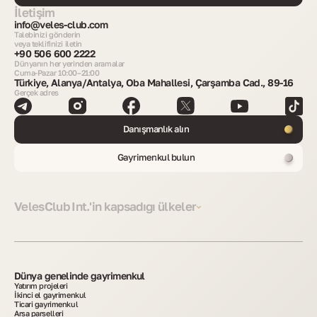
İletişim
info@veles-club.com
Talebinizi gönderin
veya teklifinizi iletin
+90 506 600 2222
Dünyanın her yerinden aramalar
Cuma-Pazar 10:00–21:00
Türkiye, Alanya/Antalya, Oba Mahallesi, Çarşamba Cad., 89-16
Gerçek adres
Danışmanlık alın
Gayrimenkul bulun
VelesClub Int.'in kapsadığı ülkeler
Dünya genelinde gayrimenkul
Yatırım projeleri
İkinci el gayrimenkul
Ticari gayrimenkul
Arsa parselleri