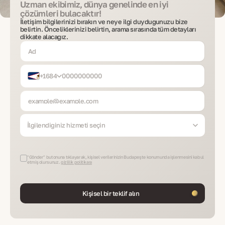
Uzman ekibimiz, dünya genelinde en iyi
çözümleri bulacaktır!
İletişim bilgilerinizi bırakın ve neye ilgi duyduğunuzu bize
belirtin. Önceliklerinizi belirtin, arama sırasında tüm detayları
dikkate alacağız.
+1684
İlgilendiğiniz hizmeti seçin
"Gönder" butonuna tıklayarak, kişisel verilerinizin Budapeşte konumunda işlenmesini kabul
etmiş olursunuz.
gizlilik politikası
Kişisel bir teklif alın