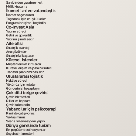
Sahibinden gayrimenkul
Mülk kiralama
İkamet izni ve vatandaşlık
İkamet seçenekleri
Taşınmak için en iyi ülkeler
Programları şimdi keşfedin
Co-Invest Asia
Yatırım süreci
Getiri ve güvenlik
Yatırımı şimdi seçin
Aile ofisi
Stratejik avantaj
Ana çözümler
Stratejinizi başlatın
Küresel işlemler
Müşterilerimiz kimlerdir
Küresel erişim ve para birimleri
Transfer planınızı başlatın
Uluslararası lojistik
Nakliye süreci
Yükünüz için rotalar
Gönderinizi hesaplayın
Çok dilli belge çevirisi
Çeviri hizmetleri
Diller ve kapsam
Çeviri talep edin
Yabancılar için psikoterapi
Kiminle çalışıyoruz
Yaklaşımımız
Seans rezervasyonu yapın
Dünya genelinde turizm
En popüler destinasyonlar
Seyahat hizmetleri