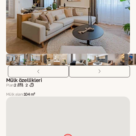
Mülk özellikleri
Plan
2
2
Mülk alanı
104 m²