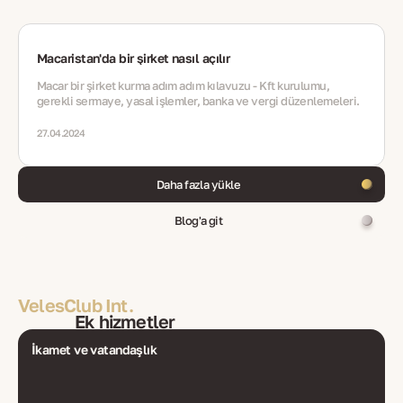
Macaristan'da bir şirket nasıl açılır
Macar bir şirket kurma adım adım kılavuzu - Kft kurulumu,
gerekli sermaye, yasal işlemler, banka ve vergi düzenlemeleri.
27.04.2024
Daha fazla yükle
Blog'a git
VelesClub Int.
Ek hizmetler
İkamet ve vatandaşlık