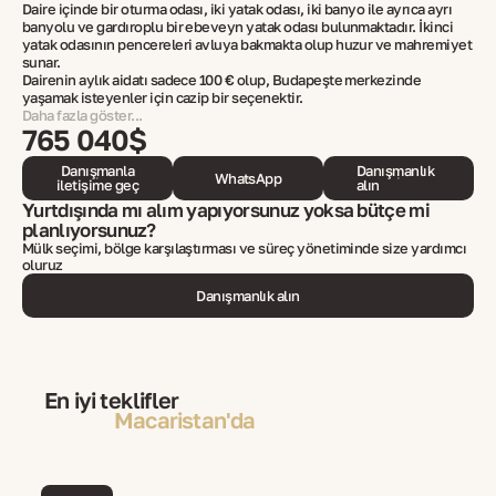
Daire içinde bir oturma odası, iki yatak odası, iki banyo ile ayrıca ayrı
banyolu ve gardıroplu bir ebeveyn yatak odası bulunmaktadır. İkinci
yatak odasının pencereleri avluya bakmakta olup huzur ve mahremiyet
sunar.
Dairenin aylık aidatı sadece 100 € olup, Budapeşte merkezinde
yaşamak isteyenler için cazip bir seçenektir.
Daha fazla göster...
765 040$
Danışmanla
Danışmanlık
WhatsApp
iletişime geç
alın
Yurtdışında mı alım yapıyorsunuz yoksa bütçe mi
planlıyorsunuz?
Mülk seçimi, bölge karşılaştırması ve süreç yönetiminde size yardımcı
oluruz
Danışmanlık alın
En iyi teklifler
Macaristan'da