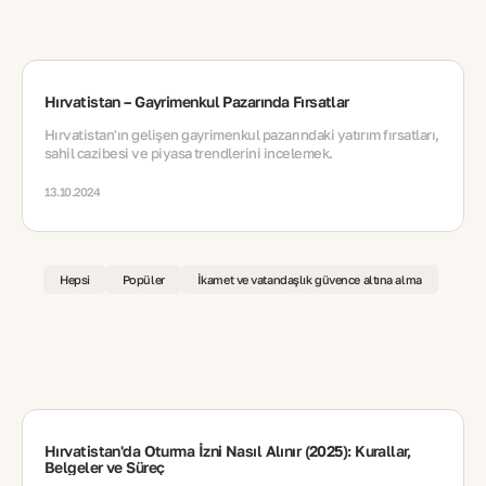
Hırvatistan – Gayrimenkul Pazarında Fırsatlar
Hırvatistan'ın gelişen gayrimenkul pazarındaki yatırım fırsatları,
sahil cazibesi ve piyasa trendlerini incelemek.
13.10.2024
Hepsi
Popüler
İkamet ve vatandaşlık güvence altına alma
Hırvatistan'da Oturma İzni Nasıl Alınır (2025): Kurallar,
Belgeler ve Süreç