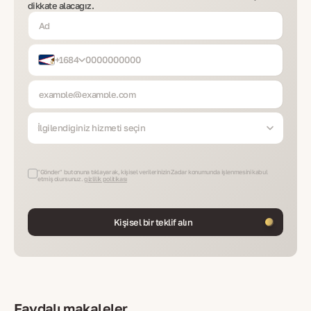
dikkate alacağız.
+1684
İlgilendiğiniz hizmeti seçin
"Gönder" butonuna tıklayarak, kişisel verilerinizin Zadar konumunda işlenmesini kabul
etmiş olursunuz.
gizlilik politikası
Kişisel bir teklif alın
Faydalı makaleler