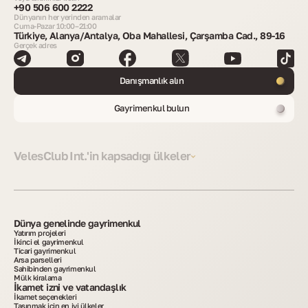
+90 506 600 2222
Dünyanın her yerinden aramalar
Cuma-Pazar 10:00–21:00
Türkiye, Alanya/Antalya, Oba Mahallesi, Çarşamba Cad., 89-16
Gerçek adres
Danışmanlık alın
Gayrimenkul bulun
VelesClub Int.'in kapsadığı ülkeler
Dünya genelinde gayrimenkul
Yatırım projeleri
İkinci el gayrimenkul
Ticari gayrimenkul
Arsa parselleri
Sahibinden gayrimenkul
Mülk kiralama
İkamet izni ve vatandaşlık
İkamet seçenekleri
Taşınmak için en iyi ülkeler