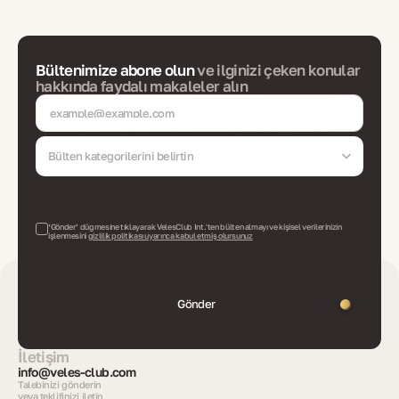
Bültenimize abone olun
ve ilginizi çeken konular
hakkında faydalı makaleler alın
Bülten kategorilerini belirtin
‘Gönder’ düğmesine tıklayarak VelesClub Int.'ten bülten almayı ve kişisel verilerinizin
işlenmesini
gizlilik politikası uyarınca kabul etmiş olursunuz
Gönder
İletişim
info@veles-club.com
Talebinizi gönderin
veya teklifinizi iletin