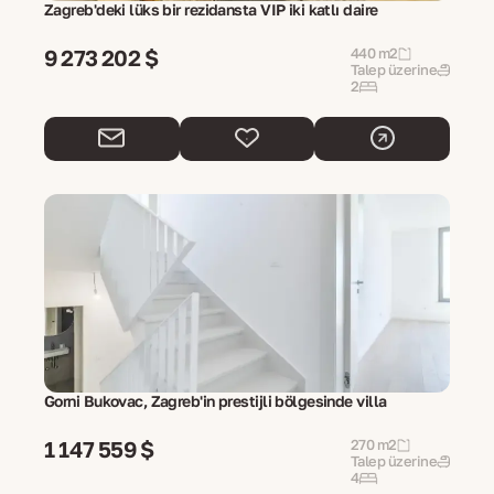
Zagreb'deki lüks bir rezidansta VIP iki katlı daire
9 273 202 $
440 m2
Talep üzerine
2
Gorni Bukovac, Zagreb'in prestijli bölgesinde villa
1 147 559 $
270 m2
Talep üzerine
4