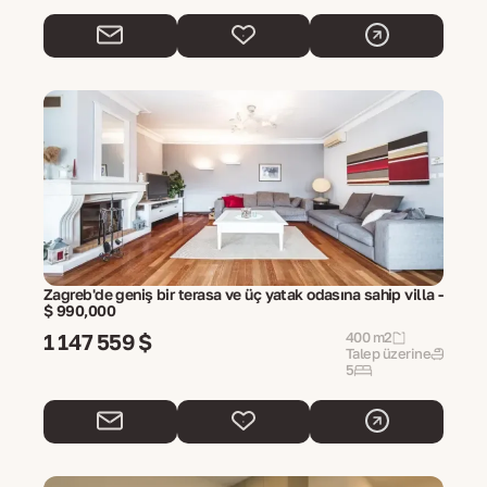
Zagreb'de geniş bir terasa ve üç yatak odasına sahip villa -
$ 990,000
1 147 559 $
400 m2
Talep üzerine
5