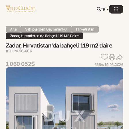
TR
Ana
Sahiplerden Gayrimenkul
Hırvatistan
Zadar, Hırvatistan'da Bahçeli 119 M2 Daire
Zadar, Hırvatistan'da bahçeli 119 m2 daire
#OHrv 20-606
1 060 052$
665
19.06.2026