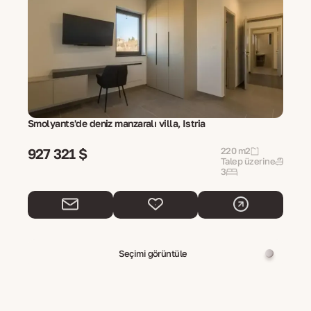
Smolyants'de deniz manzaralı villa, Istria
927 321 $
220 m2
Talep üzerine
3
Seçimi görüntüle