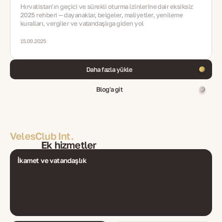
Hırvatistan'ın geçici ve sürekli oturma izinlerine dair eksiksiz
2025 rehberi — dayanaklar, belgeler, maliyetler, yenileme
kuralları, vergiler ve vatandaşlığa giden yol
15.09.2025
Daha fazla yükle
Blog'a git
VelesClub Int.
Ek hizmetler
İkamet ve vatandaşlık