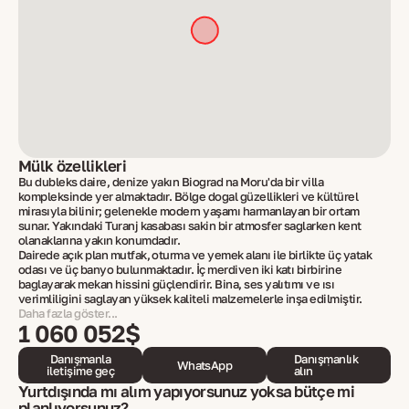
Mülk özellikleri
Bu dubleks daire, denize yakın Biograd na Moru'da bir villa
kompleksinde yer almaktadır. Bölge doğal güzellikleri ve kültürel
mirasıyla bilinir; gelenekle modern yaşamı harmanlayan bir ortam
sunar. Yakındaki Turanj kasabası sakin bir atmosfer sağlarken kent
olanaklarına yakın konumdadır.
Dairede açık plan mutfak, oturma ve yemek alanı ile birlikte üç yatak
odası ve üç banyo bulunmaktadır. İç merdiven iki katı birbirine
bağlayarak mekan hissini güçlendirir. Bina, ses yalıtımı ve ısı
verimliliğini sağlayan yüksek kaliteli malzemelerle inşa edilmiştir.
Daha fazla göster...
1 060 052$
Danışmanla
Danışmanlık
WhatsApp
iletişime geç
alın
Yurtdışında mı alım yapıyorsunuz yoksa bütçe mi
planlıyorsunuz?