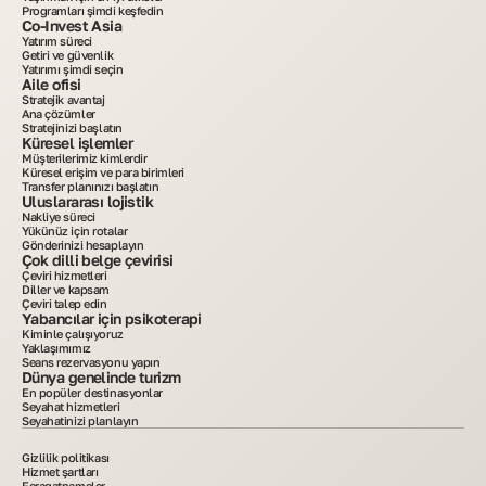
Programları şimdi keşfedin
Co-Invest Asia
Yatırım süreci
Getiri ve güvenlik
Yatırımı şimdi seçin
Aile ofisi
Stratejik avantaj
Ana çözümler
Stratejinizi başlatın
Küresel işlemler
Müşterilerimiz kimlerdir
Küresel erişim ve para birimleri
Transfer planınızı başlatın
Uluslararası lojistik
Nakliye süreci
Yükünüz için rotalar
Gönderinizi hesaplayın
Çok dilli belge çevirisi
Çeviri hizmetleri
Diller ve kapsam
Çeviri talep edin
Yabancılar için psikoterapi
Kiminle çalışıyoruz
Yaklaşımımız
Seans rezervasyonu yapın
Dünya genelinde turizm
En popüler destinasyonlar
Seyahat hizmetleri
Seyahatinizi planlayın
Gizlilik politikası
Hizmet şartları
Feragatnameler