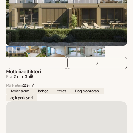
Mülk özellikleri
Plan
3
3
Mülk alanı
119 m²
Açık havuz
bahçe
teras
Dağ manzarası
açık park yeri