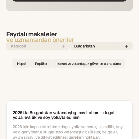
Faydalı makaleler
ve uzmanlardan öneriler
Kategori
Bulgaristan
Hepsi
Popüler
İkamet ve vatandaşlık güvence altına alma
2026'da Bulgaristan vatandaşlığı nasıl alınır — doğal
yolla, evlilik ve soy yoluyla edinim
2026 için kapsamlı rehber: doğal yolla vatandaşlık, evlilik, soy
ve diğer yollarla Bulgaristan vatandaşlığı; süreler, belgeler,
uyum sınavı ve dikkat edilmesi gereken noktalar.