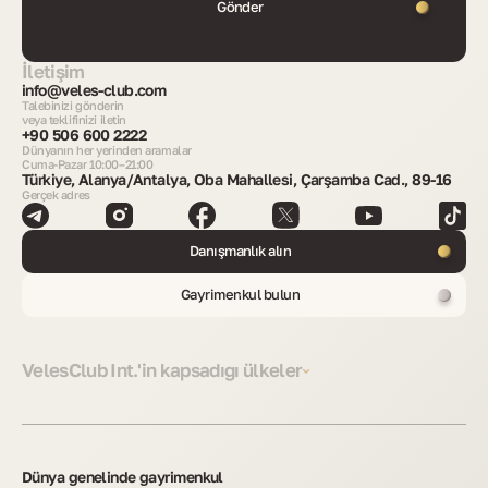
Gönder
İletişim
info@veles-club.com
Talebinizi gönderin
veya teklifinizi iletin
+90 506 600 2222
Dünyanın her yerinden aramalar
Cuma-Pazar 10:00–21:00
Türkiye, Alanya/Antalya, Oba Mahallesi, Çarşamba Cad., 89-16
Gerçek adres
Danışmanlık alın
Gayrimenkul bulun
VelesClub Int.'in kapsadığı ülkeler
Dünya genelinde gayrimenkul