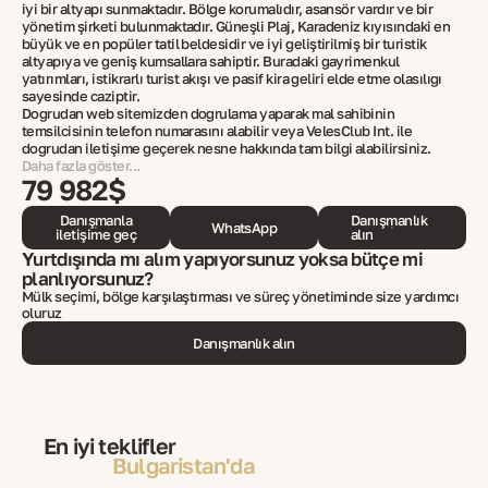
iyi bir altyapı sunmaktadır. Bölge korumalıdır, asansör vardır ve bir
yönetim şirketi bulunmaktadır. Güneşli Plaj, Karadeniz kıyısındaki en
büyük ve en popüler tatil beldesidir ve iyi geliştirilmiş bir turistik
altyapıya ve geniş kumsallara sahiptir. Buradaki gayrimenkul
yatırımları, istikrarlı turist akışı ve pasif kira geliri elde etme olasılığı
sayesinde caziptir.
Doğrudan web sitemizden doğrulama yaparak mal sahibinin
temsilcisinin telefon numarasını alabilir veya VelesClub Int. ile
doğrudan iletişime geçerek nesne hakkında tam bilgi alabilirsiniz.
Daha fazla göster...
79 982$
Danışmanla
Danışmanlık
WhatsApp
iletişime geç
alın
Yurtdışında mı alım yapıyorsunuz yoksa bütçe mi
planlıyorsunuz?
Mülk seçimi, bölge karşılaştırması ve süreç yönetiminde size yardımcı
oluruz
Danışmanlık alın
En iyi teklifler
Bulgaristan'da