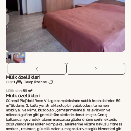
Mülk özellikleri
Plan
1
Talep üzerine
Mülk alanı
59 m²
Mülk özellikleri
Güneşli Plaj'daki Rose Village kompleksinde satılık ferah daireler. 59
m²'lik daire, 3. katta yer almakta olup bir yatak odası, tamamen
mobilyalı ve klima, buzdolabı, çamaşır makinesi, televizyon ve
mikrodalga fırın gibi gerekli tüm aletlerle donatılmıştır. Geniş
balkondan çevredeki alanın manzarası gözler önüne serilmektedir.
2010 yılında inşa edilen kompleks, sakinlerine yüzme havuzu, fitness
merkezi, restoran, güzellik salonu, mağazalar ve sağlık hizmetleri gibi