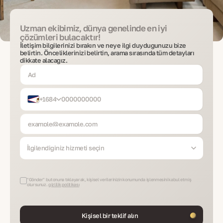
Uzman ekibimiz, dünya genelinde en iyi
çözümleri bulacaktır!
İletişim bilgilerinizi bırakın ve neye ilgi duyduğunuzu bize
belirtin. Önceliklerinizi belirtin, arama sırasında tüm detayları
dikkate alacağız.
+1684
İlgilendiğiniz hizmeti seçin
"Gönder" butonuna tıklayarak, kişisel verilerinizin konumunda işlenmesini kabul etmiş
olursunuz.
gizlilik politikası
Kişisel bir teklif alın