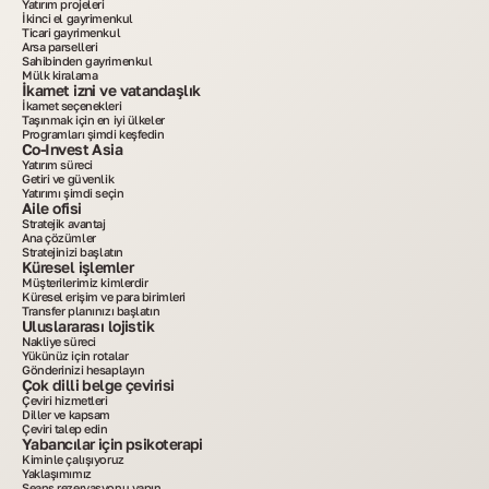
Yatırım projeleri
İkinci el gayrimenkul
Ticari gayrimenkul
Arsa parselleri
Sahibinden gayrimenkul
Mülk kiralama
İkamet izni ve vatandaşlık
İkamet seçenekleri
Taşınmak için en iyi ülkeler
Programları şimdi keşfedin
Co-Invest Asia
Yatırım süreci
Getiri ve güvenlik
Yatırımı şimdi seçin
Aile ofisi
Stratejik avantaj
Ana çözümler
Stratejinizi başlatın
Küresel işlemler
Müşterilerimiz kimlerdir
Küresel erişim ve para birimleri
Transfer planınızı başlatın
Uluslararası lojistik
Nakliye süreci
Yükünüz için rotalar
Gönderinizi hesaplayın
Çok dilli belge çevirisi
Çeviri hizmetleri
Diller ve kapsam
Çeviri talep edin
Yabancılar için psikoterapi
Kiminle çalışıyoruz
Yaklaşımımız
Seans rezervasyonu yapın