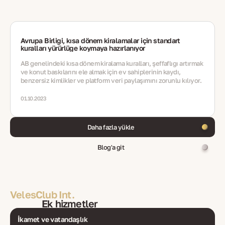
Avrupa Birliği, kısa dönem kiralamalar için standart
kuralları yürürlüğe koymaya hazırlanıyor
AB genelindeki kısa dönem kiralama kuralları, şeffaflığı artırmak
ve konut baskılarını ele almak için ev sahiplerinin kaydı,
benzersiz kimlikler ve platform veri paylaşımını zorunlu kılıyor.
01.10.2023
Daha fazla yükle
Blog'a git
VelesClub Int.
Ek hizmetler
İkamet ve vatandaşlık