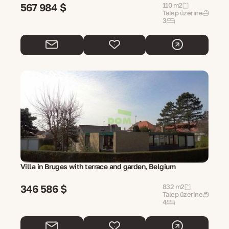
567 984 $
110 m2
Talep üzerine
3
Villa in Bruges with terrace and garden, Belgium
346 586 $
832 m2
Talep üzerine
4