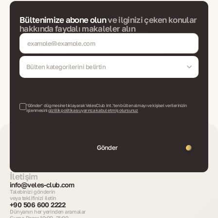
Bültenimize abone olun
ve ilginizi çeken konular
hakkında faydalı makaleler alın
Bülten kategorilerini belirtin
‘Gönder’ düğmesine tıklayarak VelesClub Int.'ten bülten almayı ve kişisel verilerinizin
işlenmesini
gizlilik politikası uyarınca kabul etmiş olursunuz
Gönder
İletişim
info@veles-club.com
Talebinizi gönderin
veya teklifinizi iletin
+90 506 600 2222
Dünyanın her yerinden aramalar
Cuma-Pazar 10:00–21:00