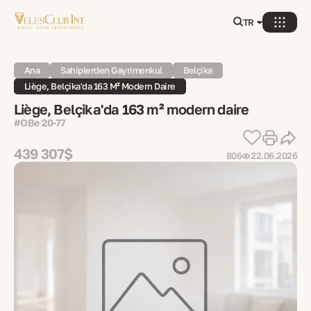
TR
Ana
Sahiplerden Gayrimenkul
Belçika
Liège, Belçika'da 163 M² Modern Daire
Liège, Belçika'da 163 m² modern daire
#OBe 20-77
439 307$
806
22.06.2026