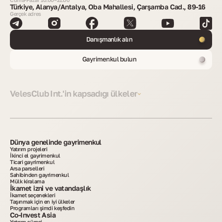
Türkiye, Alanya/Antalya, Oba Mahallesi, Çarşamba Cad., 89-16
Gerçek adres
Danışmanlık alın
Gayrimenkul bulun
VelesClub Int.'in kapsadığı ülkeler
Dünya genelinde gayrimenkul
Yatırım projeleri
İkinci el gayrimenkul
Ticari gayrimenkul
Arsa parselleri
Sahibinden gayrimenkul
Mülk kiralama
İkamet izni ve vatandaşlık
İkamet seçenekleri
Taşınmak için en iyi ülkeler
Programları şimdi keşfedin
Co-Invest Asia
Yatırım süreci