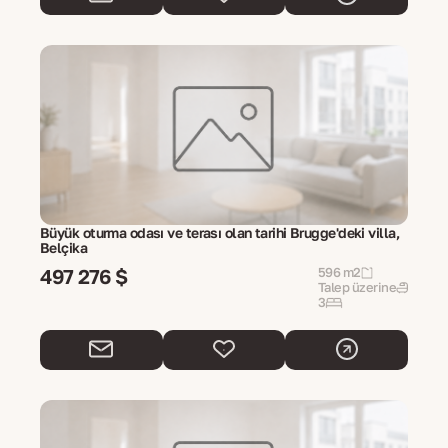
Büyük oturma odası ve terası olan tarihi Brugge'deki villa,
Belçika
497 276 $
596 m2
Talep üzerine
3