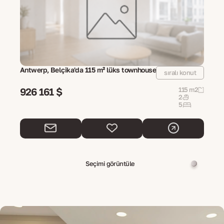
Antwerp, Belçika'da 115 m² lüks townhouse
sıralı konut
926 161 $
115 m2
2
5
Seçimi görüntüle