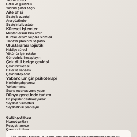
Getiri ve güvenlik
Yatırımı şimdi seçin
Aile ofisi
Stratejik avantaj
Ana çözümler
Stratejinizi başlatın
Küresel işlemler
Müşterilerimiz kimlerdir
Küresel erişim ve para birimleri
Transfer planınızı başlatın
Uluslararası lojistik
Nakliye süreci
Yükünüz için rotalar
Gönderinizi hesaplayın
Çok dilli belge çevirisi
Çeviri hizmetleri
Diller ve kapsam
Çeviri talep edin
Yabancılar için psikoterapi
Kiminle çalışıyoruz
Yaklaşımımız
Seans rezervasyonu yapın
Dünya genelinde turizm
En popüler destinasyonlar
Seyahat hizmetleri
Seyahatinizi planlayın
Gizlilik politikası
Hizmet şartları
Feragatnameler
Çerez politikası
2015–2025. Sitede yayımlanan tüm bilgiler yalnızca bilgilendirme amaçlıdır ve reklam
veya kamuya açık teklif niteliği taşımaz. Materyallerin yazılı izinsiz kopyalanması
Site, Yandex Metrika ve Google Analytics web analitik hizmetlerine bağlıdır. Bu