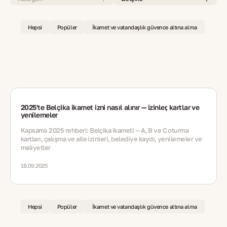
Hepsi
Popüler
İkamet ve vatandaşlık güvence altına alma
2025'te Belçika ikamet izni nasıl alınır — izinler, kartlar ve
yenilemeler
Kapsamlı 2025 rehberi: Belçika ikameti — A, B ve C oturma
kartları, çalışma ve aile izinleri, belediye kaydı, yenilemeler ve
maliyetler
18.09.2025
Hepsi
Popüler
İkamet ve vatandaşlık güvence altına alma