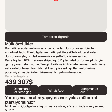
Tam adresi öğrenin
Mülk özellikleri
Bu mülk, aracılar ve komisyonlar olmadan doğrudan sahibinden
sunulmaktadır. Tüm bilgiler ve mülkiyet VelesClub Int. tarafından
doğrulanmıştır; bu da benzersiz ve şeffaf bir işlem sağlar.
Daire toplam 163 m² alana sahip olup 3+1 planıyla konfor ve şıklık için
geniş yaşam alanı sunar. Zengin tarih ve kültürüyle tanınan canlı Liège
şehrinde bulunan bu mülk, istikrarlı piyasa koşulları ve büyüme
potansiyeli nedeniyle mükemmel bir yatırım fırsatıdır.
Daha fazla göster...
439 307$
Danışmanla
Danışmanlık
WhatsApp
iletişime geç
alın
Yurtdışında mı alım yapıyorsunuz yoksa bütçe mi
planlıyorsunuz?
Mülk seçimi, bölge karşılaştırması ve süreç yönetiminde size yardımcı
oluruz