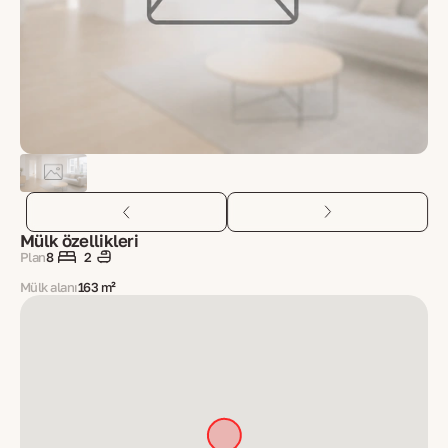
Mülk özellikleri
Plan
8
2
Mülk alanı
163 m²