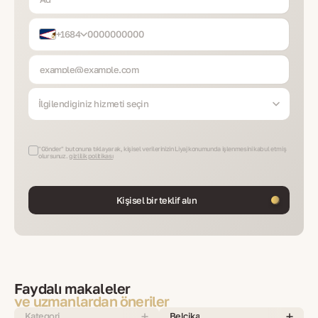
+1684
İlgilendiğiniz hizmeti seçin
"Gönder" butonuna tıklayarak, kişisel verilerinizin Liyaj konumunda işlenmesini kabul etmiş
olursunuz.
gizlilik politikası
Kişisel bir teklif alın
Faydalı makaleler
ve uzmanlardan öneriler
Kategori
Belçika