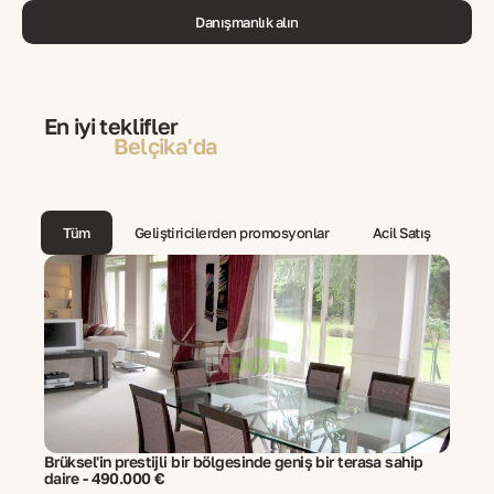
Danışmanlık alın
En iyi teklifler
Belçika'da
Tüm
Geliştiricilerden promosyonlar
Acil Satış
Brüksel'in prestijli bir bölgesinde geniş bir terasa sahip
daire - 490.000 €