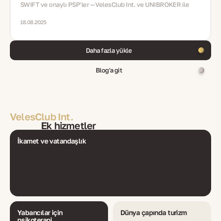
SWIFT ve onaylı PSP'ler — VelesClub Int. ve UNIBROKER ile
18.08.2025
Daha fazla yükle
Blog'a git
VelesClub Int.
Ek hizmetler
İkamet ve vatandaşlık
Yabancılar için
Dünya çapında turizm
psikoterapi