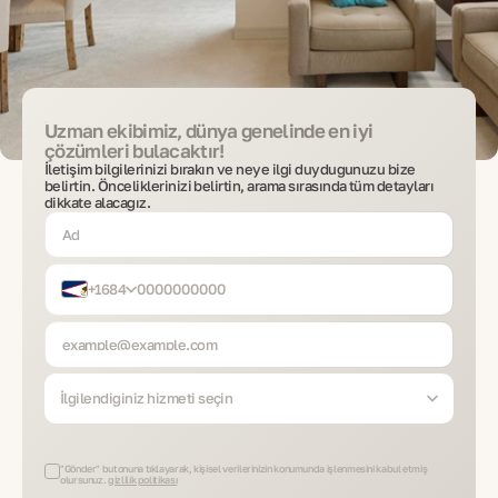
Uzman ekibimiz, dünya genelinde en iyi
çözümleri bulacaktır!
İletişim bilgilerinizi bırakın ve neye ilgi duyduğunuzu bize
belirtin. Önceliklerinizi belirtin, arama sırasında tüm detayları
dikkate alacağız.
+1684
İlgilendiğiniz hizmeti seçin
"Gönder" butonuna tıklayarak, kişisel verilerinizin konumunda işlenmesini kabul etmiş
olursunuz.
gizlilik politikası