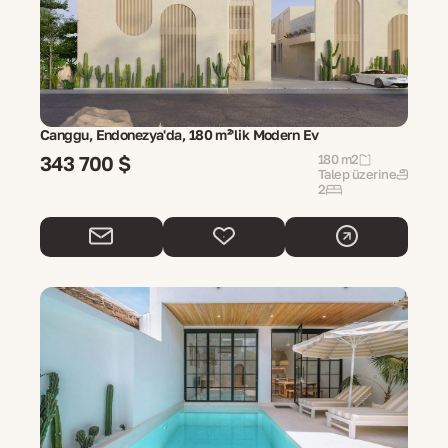
Canggu, Endonezya'da, 180 m²'lik Modern Ev
343 700 $
180 m2
Talep üzerine
2