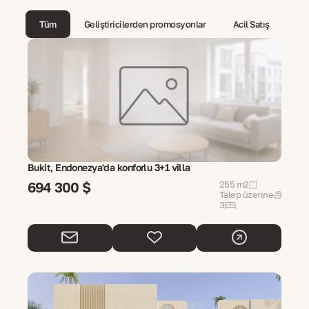
Tüm
Geliştiricilerden promosyonlar
Acil Satış
Bukit, Endonezya'da konforlu 3+1 villa
694 300 $
255 m2
Talep üzerine
3