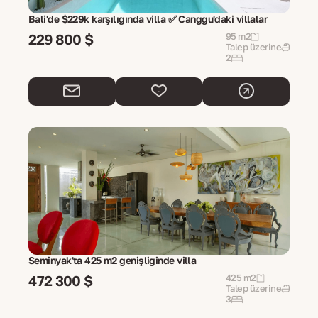
Bali'de $229k karşılığında villa ✅ Canggu'daki villalar
229 800 $
95 m2
Talep üzerine
2
Seminyak'ta 425 m2 genişliğinde villa
472 300 $
425 m2
Talep üzerine
3