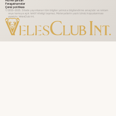
Hizmet şartları
Feragatnameler
Çerez politikası
2015–2025. Sitede yayımlanan tüm bilgiler yalnızca bilgilendirme amaçlıdır ve reklam
veya kamuya açık teklif niteliği taşımaz. Materyallerin yazılı izinsiz kopyalanması
yasaktır. VelesClub Int.