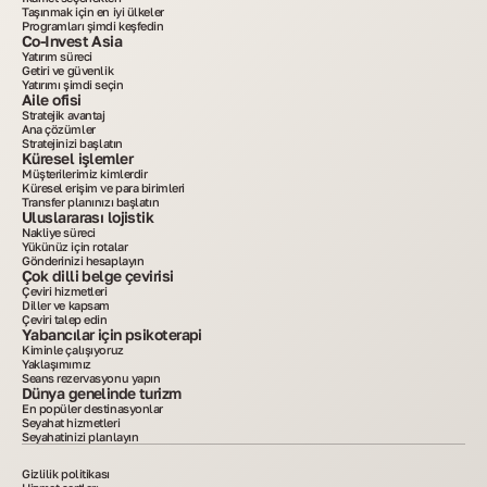
Taşınmak için en iyi ülkeler
Programları şimdi keşfedin
Co-Invest Asia
Yatırım süreci
Getiri ve güvenlik
Yatırımı şimdi seçin
Aile ofisi
Stratejik avantaj
Ana çözümler
Stratejinizi başlatın
Küresel işlemler
Müşterilerimiz kimlerdir
Küresel erişim ve para birimleri
Transfer planınızı başlatın
Uluslararası lojistik
Nakliye süreci
Yükünüz için rotalar
Gönderinizi hesaplayın
Çok dilli belge çevirisi
Çeviri hizmetleri
Diller ve kapsam
Çeviri talep edin
Yabancılar için psikoterapi
Kiminle çalışıyoruz
Yaklaşımımız
Seans rezervasyonu yapın
Dünya genelinde turizm
En popüler destinasyonlar
Seyahat hizmetleri
Seyahatinizi planlayın
Gizlilik politikası