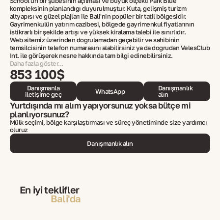
School'un bir şubesinin açılması ve büyük ölçekli Park Blue
kompleksinin planlandığı duyurulmuştur. Kuta, gelişmiş turizm
altyapısı ve güzel plajları ile Bali'nin popüler bir tatil bölgesidir.
Gayrimenkulün yatırım cazibesi, bölgede gayrimenkul fiyatlarının
istikrarlı bir şekilde artışı ve yüksek kiralama talebi ile sınırlıdır.
Web sitemiz üzerinden doğrulamadan geçebilir ve sahibinin
temsilcisinin telefon numarasını alabilirsiniz ya da doğrudan VelesClub
Int. ile görüşerek nesne hakkında tam bilgi edinebilirsiniz.
Daha fazla göster...
853 100$
Danışmanla
Danışmanlık
WhatsApp
iletişime geç
alın
Yurtdışında mı alım yapıyorsunuz yoksa bütçe mi
planlıyorsunuz?
Mülk seçimi, bölge karşılaştırması ve süreç yönetiminde size yardımcı
oluruz
Danışmanlık alın
En iyi teklifler
Bali'da