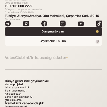
veya teklifinizi iletin
+90 506 600 2222
Dünyanın her yerinden aramalar
Cuma-Pazar 10:00–21:00
Türkiye, Alanya/Antalya, Oba Mahallesi, Çarşamba Cad., 89-16
Gerçek adres
Danışmanlık alın
Gayrimenkul bulun
VelesClub Int.'in kapsadığı ülkeler
Dünya genelinde gayrimenkul
Yatırım projeleri
İkinci el gayrimenkul
Ticari gayrimenkul
Arsa parselleri
Sahibinden gayrimenkul
Mülk kiralama
İkamet izni ve vatandaşlık
İkamet seçenekleri