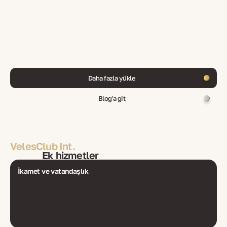
Daha fazla yükle
Blog'a git
VelesClub Int.
Ek hizmetler
İkamet ve vatandaşlık