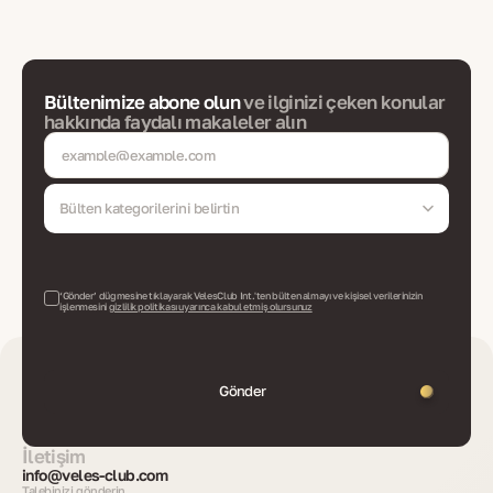
Bültenimize abone olun
ve ilginizi çeken konular
hakkında faydalı makaleler alın
Bülten kategorilerini belirtin
‘Gönder’ düğmesine tıklayarak VelesClub Int.'ten bülten almayı ve kişisel verilerinizin
işlenmesini
gizlilik politikası uyarınca kabul etmiş olursunuz
Gönder
İletişim
info@veles-club.com
Talebinizi gönderin