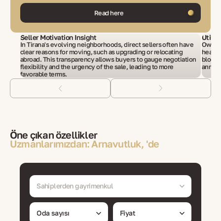
Read here
Seller Motivation Insight
Utilit
In Tirana's evolving neighborhoods, direct sellers often have
Owners 
clear reasons for moving, such as upgrading or relocating
heatin
abroad. This transparency allows buyers to gauge negotiation
blocks
flexibility and the urgency of the sale, leading to more
annual 
favorable terms.
Öne çıkan özellikler
Uzmanlarımızdan: Arnavutluk, 'de
Sahiplerden gayrimenkul
Oda sayısı
Fiyat