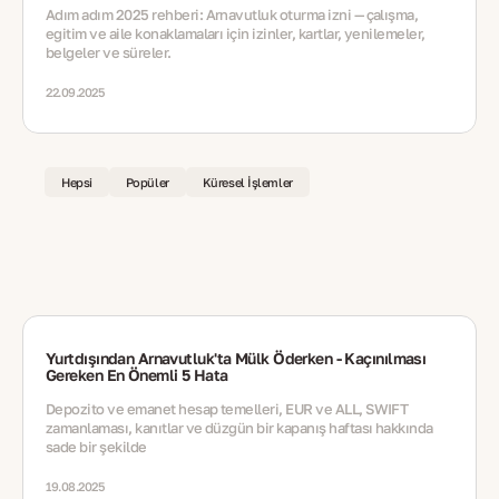
Adım adım 2025 rehberi: Arnavutluk oturma izni — çalışma,
eğitim ve aile konaklamaları için izinler, kartlar, yenilemeler,
belgeler ve süreler.
22.09.2025
Hepsi
Popüler
Küresel İşlemler
Yurtdışından Arnavutluk'ta Mülk Öderken - Kaçınılması
Gereken En Önemli 5 Hata
Depozito ve emanet hesap temelleri, EUR ve ALL, SWIFT
zamanlaması, kanıtlar ve düzgün bir kapanış haftası hakkında
sade bir şekilde
19.08.2025