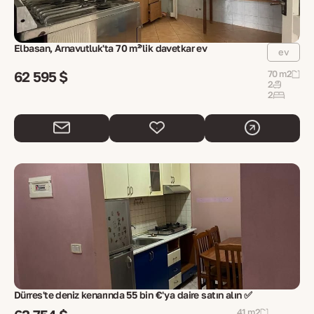
Elbasan, Arnavutluk'ta 70 m²'lik davetkar ev
ev
62 595 $
70 m2
2
2
Dürres'te deniz kenarında 55 bin €'ya daire satın alın ✅
41 m2