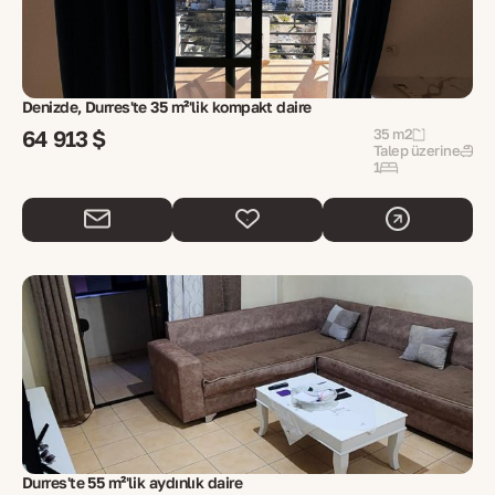
Denizde, Durres'te 35 m²'lik kompakt daire
64 913 $
35 m2
Talep üzerine
1
Durres'te 55 m²'lik aydınlık daire