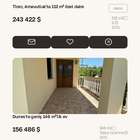
Tiran, Arnavutluk'ta 112 m² özel daire
daire
243 422 $
112 m2
2
2
Durres'te geniş 146 m²'lik ev
156 486 $
146 m2
Talep üzerine
3