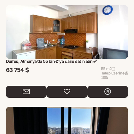
Durres, Almanya'da 55 bin €'ya daire satın alın ✅
63 754 $
55 m2
Talep üzerine
1