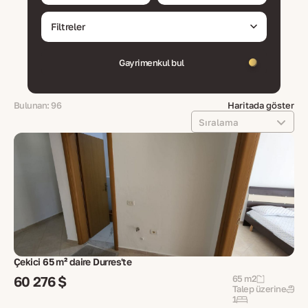
Filtreler
Gayrimenkul bul
Bulunan: 96
Haritada göster
Sıralama
Çekici 65 m² daire Durres'te
60 276 $
65 m2
Talep üzerine
1