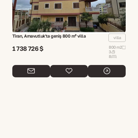
Tiran, Arnavutluk'ta geniş 800 m² villa
villa
1 738 726 $
800 m2
3
8