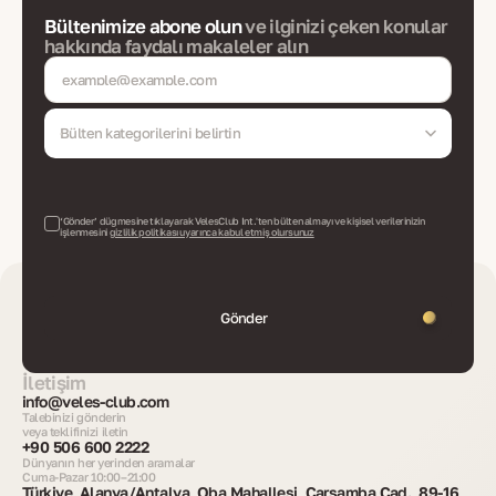
Bültenimize abone olun
ve ilginizi çeken konular
hakkında faydalı makaleler alın
Bülten kategorilerini belirtin
‘Gönder’ düğmesine tıklayarak VelesClub Int.'ten bülten almayı ve kişisel verilerinizin
işlenmesini
gizlilik politikası uyarınca kabul etmiş olursunuz
Gönder
İletişim
info@veles-club.com
Talebinizi gönderin
veya teklifinizi iletin
+90 506 600 2222
Dünyanın her yerinden aramalar
Cuma-Pazar 10:00–21:00
Türkiye, Alanya/Antalya, Oba Mahallesi, Çarşamba Cad., 89-16