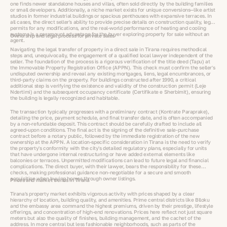
one finds newer standalone houses and villas, often sold directly by the building families
or small developers. Additionally, a niche market exists for unique conversions—like artist
studios in former industrial buildings or spacious penthouses with expansive terraces. In
all cases, the direct seller's ability to provide precise details on construction quality, legal
permits for any modifications, and the real-world performance of heating and cooling
systems is a paramount advantage for the buyer exploring property for sale without an
Ownership and legal process for private sales
agent.
Navigating the legal transfer of property in a direct sale in Tirana requires methodical
steps and, unequivocally, the engagement of a qualified local lawyer independent of the
seller. The foundation of the process is a rigorous verification of the title deed (Tapu) at
the Immovable Property Registration Office (APPN). This check must confirm the seller's
undisputed ownership and reveal any existing mortgages, liens, legal encumbrances, or
third-party claims on the property. For buildings constructed after 1990, a critical
additional step is verifying the existence and validity of the construction permit (Leje
Ndertimi) and the subsequent occupancy certificate (Certifikate e Sherbimit), ensuring
the building is legally recognized and habitable.
The transaction typically progresses with a preliminary contract (Kontrate Paraprake),
detailing the price, payment schedule, and final transfer date, and is often accompanied
by a non-refundable deposit. This contract should be carefully drafted to include all
agreed-upon conditions. The final act is the signing of the definitive sale-purchase
contract before a notary public, followed by the immediate registration of the new
ownership at the APPN. A location-specific consideration in Tirana is the need to verify
the property's conformity with the city's detailed regulatory plans, especially for units
that have undergone internal restructuring or have added external elements like
balconies or terraces. Unpermitted modifications can lead to future legal and financial
complications. The direct buyer, with their lawyer, bears the responsibility for these
checks, making professional guidance non-negotiable for a secure and smooth
acquisition when buying homes through owner listings.
Prices and market trends in Tirana
Tirana's property market exhibits vigorous activity with prices shaped by a clear
hierarchy of location, building quality, and amenities. Prime central districts like Blloku
and the embassy area command the highest premiums, driven by their prestige, lifestyle
offerings, and concentration of high-end renovations. Prices here reflect not just square
meters but also the quality of finishes, building management, and the cachet of the
address. In more central but less fashionable neighborhoods, such as parts of the