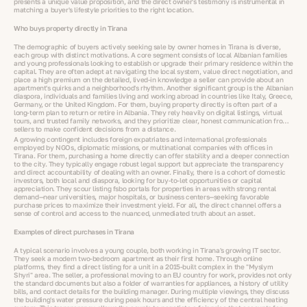
presents a unique value proposition, and the direct owner's testimony is instrumental in
matching a buyer's lifestyle priorities to the right location.
Who buys property directly in Tirana
The demographic of buyers actively seeking sale by owner homes in Tirana is diverse,
each group with distinct motivations. A core segment consists of local Albanian families
and young professionals looking to establish or upgrade their primary residence within the
capital. They are often adept at navigating the local system, value direct negotiation, and
place a high premium on the detailed, lived-in knowledge a seller can provide about an
apartment's quirks and a neighborhood's rhythm. Another significant group is the Albanian
diaspora, individuals and families living and working abroad in countries like Italy, Greece,
Germany, or the United Kingdom. For them, buying property directly is often part of a
long-term plan to return or retire in Albania. They rely heavily on digital listings, virtual
tours, and trusted family networks, and they prioritize clear, honest communication from
sellers to make confident decisions from a distance.
A growing contingent includes foreign expatriates and international professionals
employed by NGOs, diplomatic missions, or multinational companies with offices in
Tirana. For them, purchasing a home directly can offer stability and a deeper connection
to the city. They typically engage robust legal support but appreciate the transparency
and direct accountability of dealing with an owner. Finally, there is a cohort of domestic
investors, both local and diaspora, looking for buy-to-let opportunities or capital
appreciation. They scour listing fsbo portals for properties in areas with strong rental
demand—near universities, major hospitals, or business centers—seeking favorable
purchase prices to maximize their investment yield. For all, the direct channel offers a
sense of control and access to the nuanced, unmediated truth about an asset.
Examples of direct purchases in Tirana
A typical scenario involves a young couple, both working in Tirana's growing IT sector.
They seek a modern two-bedroom apartment as their first home. Through online
platforms, they find a direct listing for a unit in a 2015-built complex in the "Myslym
Shyri" area. The seller, a professional moving to an EU country for work, provides not only
the standard documents but also a folder of warranties for appliances, a history of utility
bills, and contact details for the building manager. During multiple viewings, they discuss
the building's water pressure during peak hours and the efficiency of the central heating