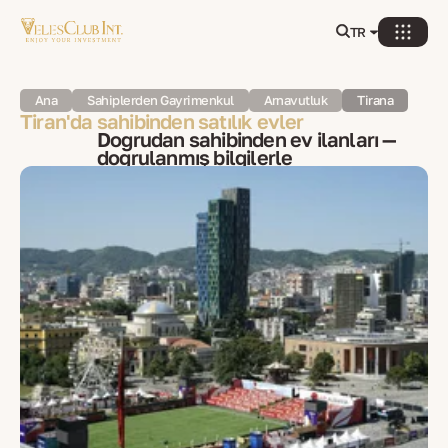
TR
Ana
Sahiplerden Gayrimenkul
Arnavutluk
Tiranа
Tiran'da sahibinden satılık evler
Doğrudan sahibinden ev ilanları —
doğrulanmış bilgilerle