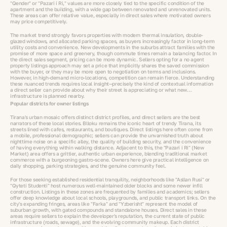
"Qender" or "Pazari i Ri," values are more closely tied to the specific condition of the
apartment and the building, with a wide gap between renovated and unrenovated units.
These areas can offer relative value, especially in direct sales where motivated owners
may price competitively.
The market trend strongly favors properties with modern thermal insulation, double-
glazed windows, and allocated parking spaces, as buyers increasingly factor in long-term
utility costs and convenience. New developments in the suburbs attract families with the
promise of more space and greenery, though commute times remain a balancing factor. In
the direct sales segment, pricing can be more dynamic. Sellers opting for a no agent
property listings approach may set a price that implicitly shares the saved commission
with the buyer, or they may be more open to negotiation on terms and inclusions.
However, in high-demand micro-locations, competition can remain fierce. Understanding
these nuanced trends requires local insight—precisely the kind of contextual information
a direct seller can provide about why their street is appreciating or what new
infrastructure is planned nearby.
Popular districts for owner listings
Tirana's urban mosaic offers distinct district profiles, and direct sellers are the best
narrators of these local stories. Blloku remains the iconic heart of trendy Tirana, its
streets lined with cafes, restaurants, and boutiques. Direct listings here often come from
a mobile, professional demographic; sellers can provide the unvarnished truth about
nighttime noise on a specific alley, the quality of building security, and the convenience
of having everything within walking distance. Adjacent to this, the "Pazari i Ri" (New
Market) area offers a grittier, authentic urban experience, blending traditional market
commerce with a burgeoning gastro-scene. Owners here give practical intelligence on
daily shopping, parking strategies, and the genuine community feel.
For those seeking established residential tranquility, neighborhoods like "Asllan Rusi" or
"Qyteti Studenti" host numerous well-maintained older blocks and some newer infill
construction. Listings in these zones are frequented by families and academics; sellers
offer deep knowledge about local schools, playgrounds, and public transport links. On the
city's expanding fringes, areas like "Farka" and "Yzberisht" represent the model of
suburban growth, with gated compounds and standalone houses. Direct sales in these
areas require sellers to explain the developer's reputation, the current state of public
infrastructure (roads, sewage), and the evolving community makeup. Each district