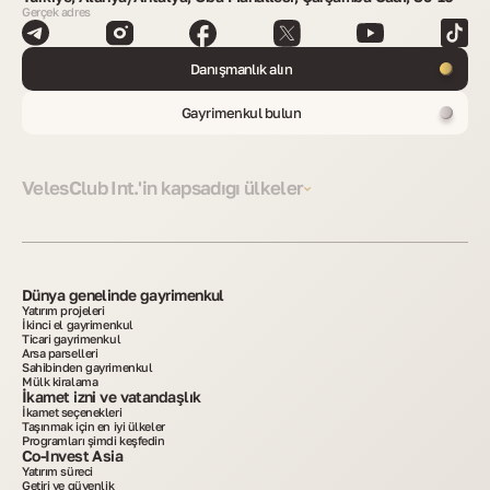
Gerçek adres
Danışmanlık alın
Gayrimenkul bulun
VelesClub Int.'in kapsadığı ülkeler
Dünya genelinde gayrimenkul
Yatırım projeleri
İkinci el gayrimenkul
Ticari gayrimenkul
Arsa parselleri
Sahibinden gayrimenkul
Mülk kiralama
İkamet izni ve vatandaşlık
İkamet seçenekleri
Taşınmak için en iyi ülkeler
Programları şimdi keşfedin
Co-Invest Asia
Yatırım süreci
Getiri ve güvenlik