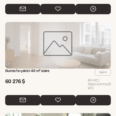
Durres'te çekici 40 m² daire
daire
60 276 $
40 m2
Talep üzerine
1