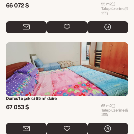
66 072 $
55 m2
Talep üzerine
1
Durres'te çekici 65 m² daire
67 053 $
65 m2
Talep üzerine
1