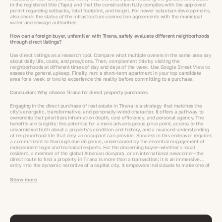
in the registered title (Tapu) and that the construction fully complies with the approved
permit regarding setbacks, total footprint, and height. For newer suburban developments,
also check the status of the infrastructure connection agreements with the municipal
water and sewage authorities.
How can a foreign buyer, unfamiliar with Tirana, safely evaluate different neighborhoods
through direct listings?
Use direct listings as a research tool. Compare what multiple owners in the same area say
about daily life, costs, and pros/cons. Then, complement this by visiting the
neighborhoods at different times of day and days of the week. Use Google Street View to
assess the general upkeep. Finally, rent a short-term apartment in your top candidate
area for a week or two to experience the reality before committing to a purchase.
Conclusion: Why choose Tirana for direct property purchases
Engaging in the direct purchase of real estate in Tirana is a strategy that matches the
city's energetic, transformative, and personally-wired character. It offers a pathway to
ownership that prioritizes information depth, cost efficiency, and personal agency. The
benefits are tangible: the potential for a more advantageous price point, access to the
unvarnished truth about a property's condition and history, and a nuanced understanding
of neighborhood life that only an occupant can provide. Success in this endeavor requires
a commitment to thorough due diligence, underscored by the essential engagement of
independent legal and technical experts. For the discerning buyer—whether a local
resident, a member of the global Albanian diaspora, or an international newcomer—the
direct route to find a property in Tirana is more than a transaction; it is an immersive
entry into the dynamic narrative of a capital city. It empowers individuals to make one of
life's most significant investments based on clarity, context, and a direct connection to
the very fabric of urban life.
Show more