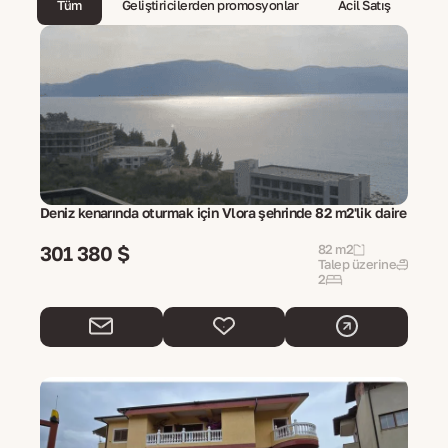
Tüm
Geliştiricilerden promosyonlar
Acil Satış
Deniz kenarında oturmak için Vlora şehrinde 82 m2'lik daire
301 380 $
82 m2
Talep üzerine
2