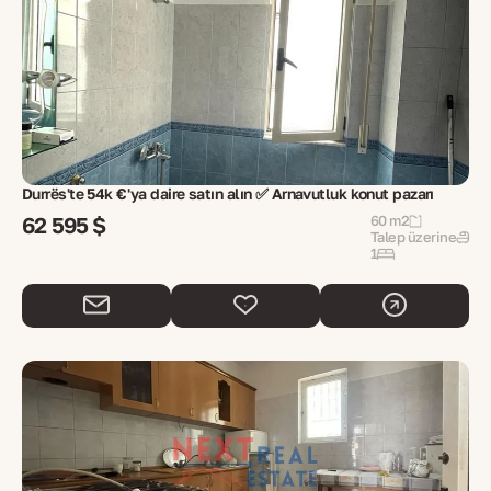
Durrës'te 54k €'ya daire satın alın ✅ Arnavutluk konut pazarı
62 595 $
60 m2
Talep üzerine
1