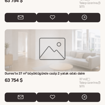
63 754 $
Talep üzerine
1
Durres'te 37 m² büyüklüğünde cazip 2 yatak odalı daire
63 754 $
37 m2
Talep üzerine
1