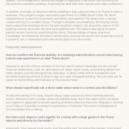
system. This transparency allows the couple to negotiate a fair price that accounts for
the well-documented condition, finalizing the deal with their lawyer with high confidence.
In another example, an Albanian family residing in Italy plans to return to Tirana to start a
business. They target a larger, renovated apartment in a 1980s block in the "Ali Demi"
neighborhood, known for its schools and family atmosphere. The sellers are a retired
couple moving to a smaller house. Through extended conversations, the buying family
learns about the building's recent facade insulation project, the proactive nature of the
building council, and even the best local pediatrician. The sellers also agree to leave
behind certain furniture, simplifying the move. This exchange of deep, practical
knowledge, facilitated by the direct relationship, ensures the buyers are acquiring not just
a property but a understood and welcomed place in a community.
Frequently asked questions
How do I confirm the financial stability of a building's administrative council when buying
a direct-sale apartment in an older Tirana block?
Request to see the official minutes of the last year's council meetings and the annual
financial statements. Look for discussions of major repair funds, outstanding debts from
other owners, and the timing of fee collection. A direct seller who is transparent and
provides these documents is often a sign of a well-managed building. You can also ask to
speak to the building administrator or the council head.
What should I specifically ask a direct seller about noise in a central area like Blloku?
Go beyond asking if it's noisy. Inquire about noise sources by time: morning delivery
trucks, afternoon cafe crowds, weekend nightlife bass. Ask if the apartment's windows
are original or upgraded to double-glazing, and how effective they are. Request a viewing
on a Friday or Saturday evening to experience it firsthand. The owner's willingness to
accommodate this is telling.
Are there extra steps to verify legality for a house with a large garden in the Tirana
suburbs sold directly by the builder?
Absolutely. Your lawyer must verify that the entire plot, including the garden, is included