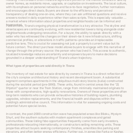
owner homes, as residents move, upgrade, or capitalize on investments. The local culture,
with its emphasis on personal networks and face-to-face negotiation, further normalizes
and encourages direct deals. Buyers are drawn to the efficiency and perceived
transparency of dealing one-on-one, where they can ask unfiltered questions and receive
answers rooted in daily experience rather than sales scripts. This is especially valuable in
a market where information about properties and neighborhoods can be informal and
fragmented.
Furthermore, Tirana's ongoing physical transformation is a key attractor. The skyline and
streetscapes are continually evolving, with new residential towers rising alongside older
neighborhoods undergoing renovation. For a buyer, the ability to speak directly with a
seller who has witnessed the changes on their street—be it new infrastructure, shifting
commercial profiles, or alterations in traffic patterns—provides an irreplaceable
predictive lens. This is crucial for assessing not just a property's current value but its
future context. The direct purchase model allows buyers to engage with this narrative of
change through the primary source: the person who has lived it. This access to authentic,
localized knowledge reduces uncertainty and empowers buyers to make decisions
grounded in a deeper understanding of Tirana's urban trajectory.
What types of properties are sold directly in Tirana
The inventory of real estate for sale directly by owners in Tirana is a direct reflection of
the city's complex architectural history and recent development boom. A substantial
segment comprises apartments in the ubiquitous multi-story blocks (kulla) constructed
during the socialist period (pre-1990). These units, found in central areas like the "21
Dhjetori" quarter or near the Train Station, range from minimally maintained originals to
those with comprehensive, high-quality renovations. Owners of these properties are often
long-term residents who can provide exhaustive histories of building repairs, plumbing
upgrades, window replacements, and the financial health and disputes within the
building's administrative council. This information is vital for assessing ongoing costs and
potential future special levies.
In contrast, the post-2000 construction wave has populated areas like Blloku, Myslym
Shyri, and the southern suburbs with modern apartment complexes and gated
communities. These listing fsbo opportunities frequently come from early investors,
professionals relocating internationally, or constructors selling remaining units. These
properties attract buyers seeking contemporary finishes, amenities like parking and
elevators, and often better energy efficiency. Further out, in zones like Farka or Kashar,