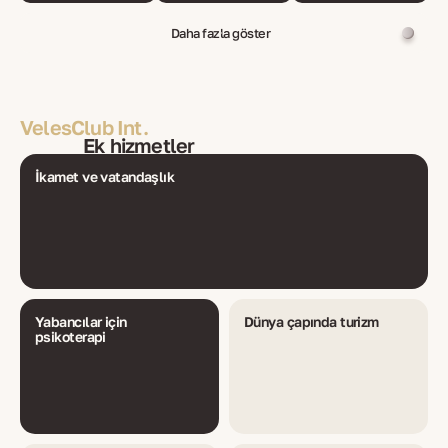
Daha fazla göster
VelesClub Int.
Ek hizmetler
İkamet ve vatandaşlık
Yabancılar için
Dünya çapında turizm
psikoterapi