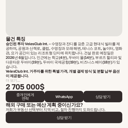
물건 특징
승인된 투자 VelesClub Int.
– 수영장과 잔디를 갖춘 고급 현대식 빌라를 제
공하며, 공원과 산책로, 클럽, 수영장과 모래 해변, 테니스 코트, 놀이터, 영화
관, 요가 공간이 있는 리조트형 단지에 위치합니다. 건설 완료 예정일은
2026년 6월입니다. 인근에는 학교(4분), 두바이 몰(14분), 부르즈 할리파 및
다운타운 두바이(19분), 두바이 국제공항(19분), 비즈니스 베이(18분)가 있
습니다.
VelesClub Int. 거주자를 위한 특별 가격, 개별 결제 방식 및 분할 납부 옵션
이 제공됩니다.
더 보기...
2 705 000$
중개인에게
WhatsApp
상담 받기
연락
해외 구매 또는 예산 계획 중이신가요?
저희가 부동산 선택부터 지역 비교, 절차 진행까지 도와드립니다.
상담 받기