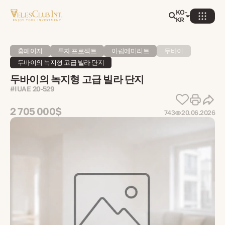
KO-
KR
홈페이지
투자 프로젝트
아랍에미리트
두바이
두바이의 녹지형 고급 빌라 단지
두바이의 녹지형 고급 빌라 단지
#IUAE 20-529
2 705 000$
743
20.06.2026