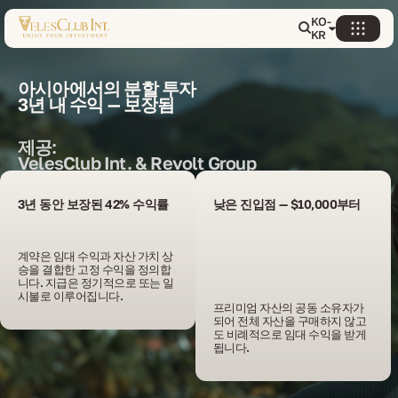
KO-
KR
아시아에서의 분할 투자
3년 내 수익 — 보장됨
제공:
VelesClub Int. & Revolt Group
3년 동안 보장된 42% 수익률
낮은 진입점 — $10,000부터
계약은 임대 수익과 자산 가치 상
승을 결합한 고정 수익을 정의합
니다. 지급은 정기적으로 또는 일
시불로 이루어집니다.
프리미엄 자산의 공동 소유자가 
되어 전체 자산을 구매하지 않고
도 비례적으로 임대 수익을 받게 
됩니다.