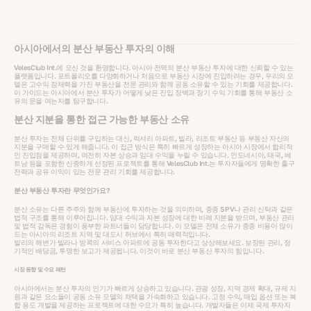
아시아에서의 분산 부동산 투자의 이해
VelesClub Int.에 오신 것을 환영합니다. 아시아 전역의 분산 부동산 투자에 대한 신뢰할 수 있는
플랫폼입니다. 포트폴리오를 다양화하거나 처음으로 부동산 시장에 진입하려는 경우, 우리의 모
델은 고수익 잠재력을 가진 부동산을 전문 관리와 함께 공동 소유할 수 있는 기회를 제공합니다.
이 가이드는 아시아에서 분산 투자가 어떻게 낮은 진입 장벽과 장기 수익 기회를 통해 부동산 소
유의 문을 여는지를 탐구합니다.
분산 지분을 통한 접근 가능한 부동산 소유
분산 투자는 전체 단위를 구입하는 대신, 럭셔리 아파트, 빌라, 리조트 부동산 등 부동산 자산의
지분을 구매할 수 있게 해줍니다. 이 접근 방식은 특히 빠르게 성장하는 아시아 시장에서 합리적
인 진입점을 제공하며, 여전히 자본 상승과 임대 수익을 누릴 수 있습니다. 인도네시아, 태국, 베
트남 등을 포함한 신중하게 선정된 프로젝트를 통해 VelesClub Int.는 투자자들에게 명확한 출구
전략과 공유 이익이 있는 전문 관리 기회를 제공합니다.
분산 부동산 투자란 무엇인가요?
분산 소유는 다른 주주와 함께 부동산에 투자하는 것을 의미하며, 종종 SPV나 관리 신탁과 같은
법적 구조를 통해 이루어집니다. 임대 수익과 자본 성장에 대한 비례 지분을 받으며, 부동산 관리
및 법적 감독은 경험이 풍부한 파트너들이 담당합니다. 이 모델은 전체 소유가 종종 비용이 많이
드는 아시아의 리조트 지역 및 대도시 허브에서 특히 매력적입니다.
발리의 해변가 빌라나 방콕의 서비스 아파트에 공동 투자한다고 상상해보세요. 보장된 관리, 정
기적인 배당금, 투명한 보고가 제공됩니다. 이것이 바로 분산 부동산 투자의 힘입니다.
시장 동향 및 수요 패턴
아시아에서는 분산 투자의 인기가 빠르게 상승하고 있습니다. 관광 성장, 지역 경제 확대, 규제 지
원과 같은 요소들이 공동 소유 모델의 채택을 가속화하고 있습니다. 고정 수익, 매입 옵션 또는 복
합 용도 개발을 제공하는 프로젝트에 대한 수요가 특히 높습니다. 개발자들은 이제 국제 투자자