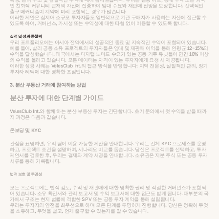
인 친화적 커뮤니티 근처의 자산에 집중하여 임대 수요와 재판매 전망을 보장합니다. 선택적인
출구 메커니즘이 계약에 미리 포함되는 경우가 많습니다.
이러한 제안은 심지어 소규모 투자자들도 일반적으로 기관 구매자가 사용하는 자산에 접근할 수
있도록 하여, 거버넌스, 가시성 또는 수익성에 대한 타협 없이 이용할 수 있도록 합니다.
실적 및 성과 통찰력
우리 포트폴리오에는 아시아 전역에서의 성공적인 종료 및 지속적인 수익이 포함되어 있습니다.
예를 들어, 발리 공동 소유 프로젝트의 투자자들은 임대 및 재판매 이익을 통해 연평균 12~15%의
수익을 달성했습니다. 태국에서는 디지털 노마드 수요가 있는 공동 거주 유닛들이 연간 10% 이상
의 수익을 올리고 있습니다. 모든 데이터는 자격이 있는 투자자에게 요청 시 제공됩니다.
이러한 성공 사례는 VelesClub Int.의 접근 방식을 반영합니다: 지역 전문성, 실질적인 관리, 장기
투자자 혜택에 대한 명확한 초점입니다.
3. 분산 부동산 거래에 참여하는 방법
분산 투자에 대한 단계별 가이드
VelesClub Int.와 함께 하는 분산 부동산 투자는 간단합니다. 초기 문의에서 첫 수익을 받을 때까
지 과정은 다음과 같습니다.
온보딩 및 KYC
관심을 표명하면, 우리 팀이 이용 가능한 제안을 안내합니다. 우리는 전체 KYC 프로세스를 운영
하고, 프로젝트 조건을 설명하며, 시나리오 비교를 돕습니다. 당신은 프로젝트를 선택하고, 투자
제안서를 검토한 후, 우리는 결제와 계약 서명을 안내합니다. 소유권은 지분 주식 또는 공동 투자
서류를 통해 기록됩니다.
법적 보호 및 투명성
모든 프로젝트에는 법적 검토, 수익 및 재판매에 대한 명확한 권리 및 적절한 거버넌스가 포함되
어 있습니다. 소유 확인서와 관리 보고서 및 수익 보고서에 대한 접근도 받게 됩니다. 대부분의 국
가에서 구조는 현지 법률에 적합한 SPV 또는 공동 투자 계약을 통해 설립됩니다.
우리는 투자자의 안전을 최우선으로 하며 모든 단계를 투명하게 진행합니다. 당신은 정확히 무엇
을 소유하고, 무엇을 벌고, 언제 출구할 수 있는지를 알 수 있습니다.