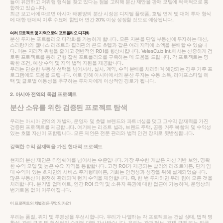
들이 유연하고 저위험 형식을 찾고 있다는 점을 고려해 분산 제안을 판매 모델에 적극적으로 통
합하고 있습니다.
최근 보고서에 따르면 아시아 태평양의 분산 시장은 디지털 플랫폼, 호텔 연계 및 대체 투자 형식
에 대한 팬데믹 이후 수요에 힘입어 연간 20% 이상 성장할 것으로 예상됩니다.
여러 프로젝트 및 지역으로의 포트폴리오 다각화
분산 투자는 포트폴리오 다각화를 가능하게 합니다. 모든 자본을 단일 부동산에 투자하는 대신,
스리랑카의 웰니스 리조트와 필리핀의 콘도 호텔과 같은 여러 지역에 소액을 분배할 수 있습니
다. 이는 지리적 위험을 줄이고 전반적인 ROI를 향상시킵니다. VelesClub Int.에서는 신중하게 검
토된 프로젝트를 통해 균형 잡힌 포트폴리오를 구축하는 데 도움을 드립니다. 각 프로젝트는 명
확한 조건, 예상 수익 및 지역 법적 지원을 제공합니다.
우리는 단순한 부동산 선택을 넘어서서, 실사, 계약, 수익 분배를 처리하며 해당되는 경우 거주 프
로그램에도 도움을 드립니다. 이로 인해 아시아에서의 분산 투자는 수동 소득, 라이프스타일 혜
택 및 글로벌 이동성을 추구하는 투자자에게 이상적인 경로가 됩니다.
2. 아시아 전역의 독점 프로젝트
분산 소유를 위한 검증된 프로젝트 탐색
우리는 아시아 전역의 개발자, 운영자 및 호텔 브랜드와 파트너십을 맺고 고수익 잠재력을 가진
검증된 프로젝트를 제공합니다. 여기에는 리조트 빌라, 브랜드 주택, 공동 거주 복합체 및 수익성
있는 호텔 자산이 포함됩니다. 모든 제안은 전문 관리와 법적 안전 장치로 뒷받침됩니다.
강력한 수익 잠재력을 가진 현대적 프로젝트
현재의 분산 제안은 타임쉐어를 넘어서는 수준입니다. 가장 우수한 개발은 자산 기반 보안, 명확
한 수익 모델 및 높은 수요 지역을 통합합니다. 고정 ROI가 제공되는 발리의 리조트이든, 단기 임
대 수익이 있는 호치민의 서비스 주거형태이든, 기회는 안정성과 성장을 위해 설계되었습니다.
많은 부동산이 완전히 관리되며 턴키 수익을 제안합니다. 즉, 한 번 투자하면 우리 팀이 모든 것을
처리합니다. 분기별 업데이트, 연간 ROI 요약 및 소유자 특권에 대한 접근이 가능하며, 운영상의
번거로움 없이 이루어집니다.
이 프로젝트의 차별점은 무엇인가요?
우리는 품질, 위치 및 투명성을 우선시합니다. 우리가 나열하는 각 프로젝트는 건설 상태, 법적 명
확성, 관리 구조 및 현실적인 수익에 대해 감사받습니다. 우리는 관광 허브, 경제 구역 또는 외국