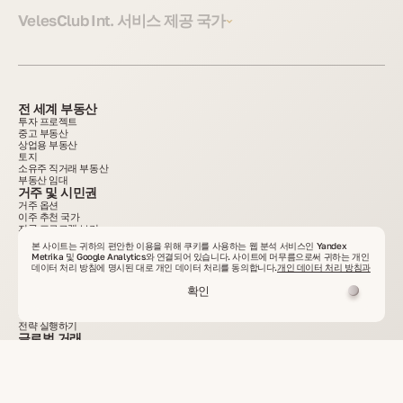
VelesClub Int. 서비스 제공 국가
전 세계 부동산
투자 프로젝트
중고 부동산
상업용 부동산
토지
소유주 직거래 부동산
부동산 임대
거주 및 시민권
거주 옵션
이주 추천 국가
지금 프로그램 보기
Co-Invest Asia
본 사이트는 귀하의 편안한 이용을 위해 쿠키를 사용하는 웹 분석 서비스인 Yandex
투자 절차
Metrika 및 Google Analytics와 연결되어 있습니다. 사이트에 머무름으로써 귀하는 개인
수익 및 안전성
데이터 처리 방침에 명시된 대로 개인 데이터 처리를 동의합니다.
개인 데이터 처리 방침과
지금 투자 선택하기
패밀리 오피스
확인
전략적 우위
주요 솔루션
전략 실행하기
글로벌 거래
우리의 고객
글로벌 네트워크 및 통화
이체 계획 시작하기
국제 물류
운송 절차