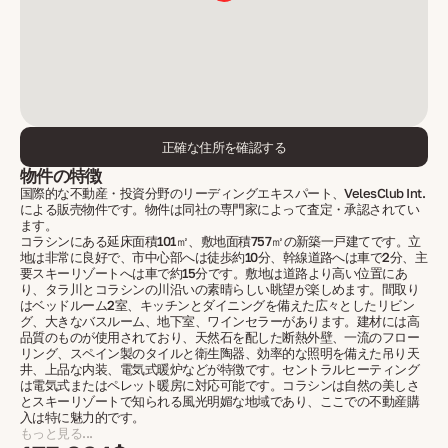
正確な住所を確認する
物件の特徴
国際的な不動産・投資分野のリーディングエキスパート、VelesClub Int.
による販売物件です。物件は同社の専門家によって査定・承認されてい
ます。
コラシンにある延床面積101㎡、敷地面積757㎡の新築一戸建てです。立
地は非常に良好で、市中心部へは徒歩約10分、幹線道路へは車で2分、主
要スキーリゾートへは車で約15分です。敷地は道路より高い位置にあ
り、タラ川とコラシンの川沿いの素晴らしい眺望が楽しめます。間取り
はベッドルーム2室、キッチンとダイニングを備えた広々としたリビン
グ、大きなバスルーム、地下室、ワインセラーがあります。建材には高
品質のものが使用されており、天然石を配した断熱外壁、一流のフロー
リング、スペイン製のタイルと衛生陶器、効率的な照明を備えた吊り天
井、上品な内装、電気式暖炉などが特徴です。セントラルヒーティング
は電気式またはペレット暖房に対応可能です。コラシンは自然の美しさ
とスキーリゾートで知られる風光明媚な地域であり、ここでの不動産購
入は特に魅力的です。
もっと見る...