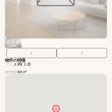
物件の特徴
プラン
2
2
物件面積
101 m²