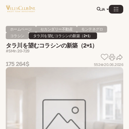
JA
ホームページ
セカンダリー不動産
モンテネグロ
コラシン
タラ川を望むコラシンの新築（2+1）
タラ川を望むコラシンの新築（2+1）
#SMn 20-729
175 264$
552
20.06.2026