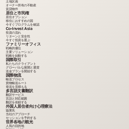
土地区画
オーナー所有の不動産
賃貸物件
居住と市民権
居住オプション
移住におすすめの国
今すぐプログラムを確認
Co-Invest Asia
投資の流れ
リターンと安全性
今すぐ投資を選ぶ
ファミリーオフィス
戦略的優位
主要ソリューション
戦略を始動する
国際取引
私たちのクライアント
グローバルな展開と通貨
送金プランを開始する
国際物流
輸送プロセス
貨物輸送ルート
発送を見積もる
多言語文書翻訳
翻訳サービス
言語と対応範囲
翻訳を依頼する
外国人居住者向け心理療法
協業先
当社のアプローチ
セッションを予約する
世界各地の観光
人気の目的地