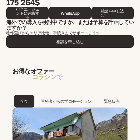
175 264$
担当エージェ
相談を申し込
ントに連絡す
WhatsApp
む
る
海外での購入を検討中ですか、または予算を計画してい
ますか？
物件選びからエリア比較、手続きまでサポートします
相談を申し込む
お得なオファー
コラシンで
全て
開発者からのプロモーション
緊急販売