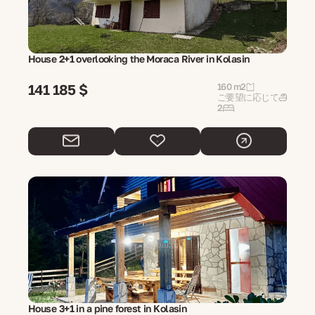
House 2+1 overlooking the Moraca River in Kolasin
141 185 $
160 m2
ご要望に応じて
2
House 3+1 in a pine forest in Kolasin