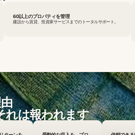
60以上のプロパティを管理
建設から賃貸、投資家サービスまでのトータルサポート。
理由
 それは報われます
のリターンを
受動的な収入を、プロ
信頼できる