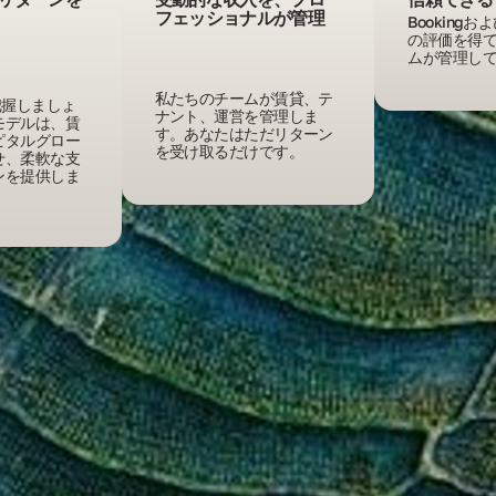
フェッショナルが管理
Bookingおよ
の評価を得
ムが管理し
私たちのチームが賃貸、テ
把握しましょ
ナント、運営を管理しま
モデルは、賃
す。あなたはただリターン
ピタルグロー
を受け取るだけです。
せ、柔軟な支
ンを提供しま