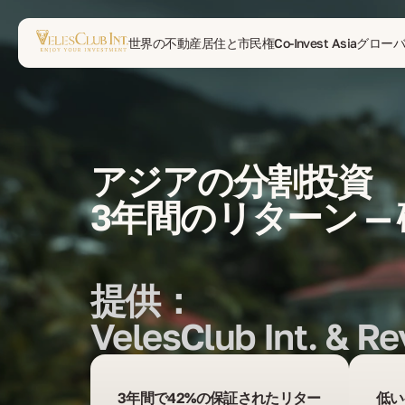
世界の不動産
居住と市民権
Co-Invest Asia
グロー
アジアの分割投資
3年間のリターン —
提供：
VelesClub Int. & Re
3年間で42%の保証されたリター
低い