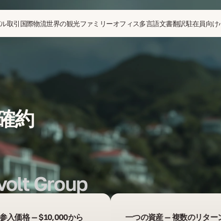
バル取引
国際物流
世界の観光
ファミリーオフィス
多言語文書翻訳
駐在員向け
 確約
volt Group
参入価格 — $10,000から
一つの資産 — 複数のリター