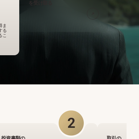
を受け取る
得ま
する
るこ
投資書類の
取引の