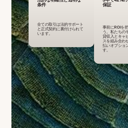
条件
保証
全ての取引は法的サポート
事前にROIを
と正式契約に裏付けられて
う。私たちの
います。
貸収入とキャ
スを組み合わ
払いオプショ
す。