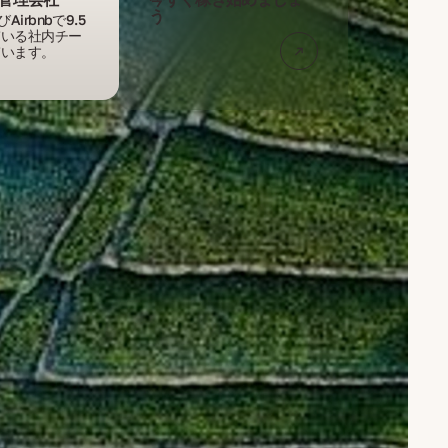
う
びAirbnbで9.5
ている社内チー
ています。