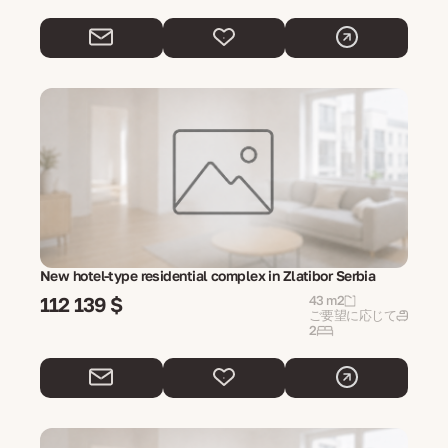
New hotel-type residential complex in Zlatibor Serbia
112 139 $
43 m2
ご要望に応じて
2