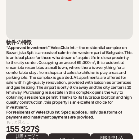
物件の特徴
“Approved investment” VelesClub Int.
– the residential complex on
Bezanijska Spit is an oasis of calm in the western part of Belgrade. This
is an ideal place for those who dream of a quiet life in close proximity
to the city center. Occupying an area of 65,000 m², this residential
ensemble resembles a small town, where there is everything for a
comfortable stay: from shops and cafes to children's play areas and
parking lots. The complex is guarded. All apartments are offered for
sale with high-quality renovation, provided with balconies or terraces
and gas heating. The airport is only 6 km away and the city center is 10
km away. Purchasing real estate in this complex opens the way to
obtaining a residence permit. Thanks to its favorable location and high
quality construction, this property is an excellent choice for
investment.
For residents of VelesClub Int. Special prices, individual forms of
payment and installment payments are provided.
もっと見る...
155 327$
担当エージェ
相談を申し込