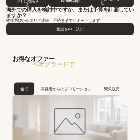
ントに連絡す
WhatsApp
む
る
海外での購入を検討中ですか、または予算を計画してい
ますか？
物件選びからエリア比較、手続きまでサポートします
相談を申し込む
お得なオファー
ベオグラードで
全て
開発者からのプロモーション
緊急販売