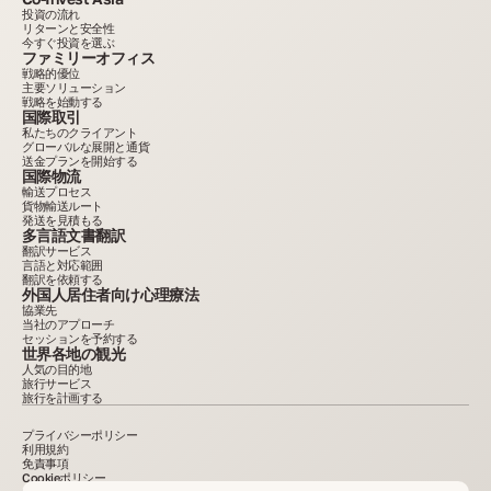
投資の流れ
リターンと安全性
今すぐ投資を選ぶ
ファミリーオフィス
戦略的優位
主要ソリューション
戦略を始動する
国際取引
私たちのクライアント
グローバルな展開と通貨
送金プランを開始する
国際物流
輸送プロセス
貨物輸送ルート
発送を見積もる
多言語文書翻訳
翻訳サービス
言語と対応範囲
翻訳を依頼する
外国人居住者向け心理療法
協業先
当社のアプローチ
セッションを予約する
世界各地の観光
人気の目的地
旅行サービス
旅行を計画する
プライバシーポリシー
利用規約
免責事項
Cookieポリシー
2015–2025。本サイトに掲載されている情報は参考目的のみであり、広告または公的なオフ