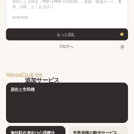
居住による帰化（TRP → PRP → 市民権）、家族・優遇ルート、書
類、試験、よくある誤り
15.09.2025
もっと読む
ブログへ
VelesClub Int.
追加サービス
居住と市民権
海外駐在者向け心理療法
世界規模の観光サービス