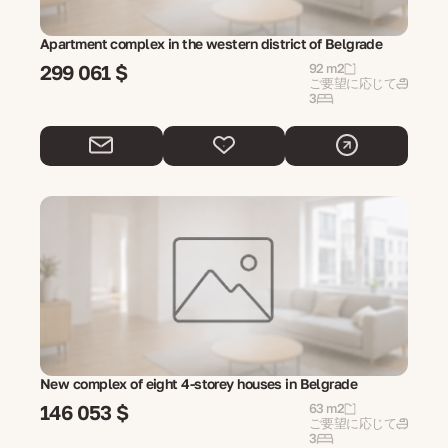
Apartment complex in the western district of Belgrade
299 061 $
92 m2
ご要望に応じて
3
New complex of eight 4-storey houses in Belgrade
146 053 $
63 m2
ご要望に応じて
3