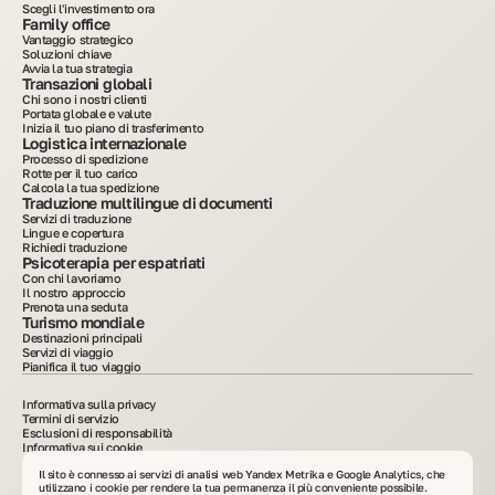
Scegli l'investimento ora
Family office
Vantaggio strategico
Soluzioni chiave
Avvia la tua strategia
Transazioni globali
Chi sono i nostri clienti
Portata globale e valute
Inizia il tuo piano di trasferimento
Logistica internazionale
Processo di spedizione
Rotte per il tuo carico
Calcola la tua spedizione
Traduzione multilingue di documenti
Servizi di traduzione
Lingue e copertura
Richiedi traduzione
Psicoterapia per espatriati
Con chi lavoriamo
Il nostro approccio
Prenota una seduta
Turismo mondiale
Destinazioni principali
Servizi di viaggio
Pianifica il tuo viaggio
Informativa sulla privacy
Termini di servizio
Esclusioni di responsabilità
Informativa sui cookie
2015–2025. Tutte le informazioni pubblicate sul sito hanno scopo puramente
informativo e non costituiscono pubblicità né offerta al pubblico. È vietata la copia dei
Il sito è connesso ai servizi di analisi web Yandex Metrika e Google Analytics, che
materiali senza consenso scritto. VelesClub Int.
utilizzano i cookie per rendere la tua permanenza il più conveniente possibile.