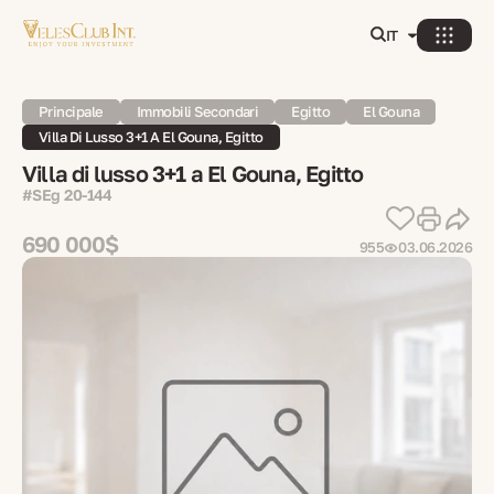
IT
Principale
Immobili Secondari
Egitto
El Gouna
Villa Di Lusso 3+1 A El Gouna, Egitto
Villa di lusso 3+1 a El Gouna, Egitto
#SEg 20-144
690 000$
955
03.06.2026