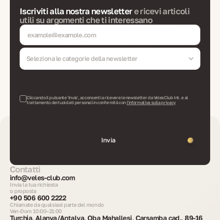
Iscriviti alla nostra newsletter
e ricevi articoli
utili su argomenti che ti interessano
Seleziona le categorie della newsletter
Cliccando il pulsante 'Invia', acconsenti a ricevere le newsletter da VelesClub Int. e al
trattamento dei tuoi dati personali in conformità con
l'informativa sulla privacy
Invia
Contatti
info@veles-club.com
Invia la tua richiesta
o proposta
+90 506 600 2222
Chiamate da qualsiasi parte del mondo
Ven-Dom 10:00–21:00
Turchia, Alanya/Antalya, Oba Mahallesi, Çarşamba cad., 89-16