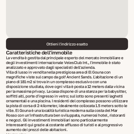
Ottieni l'indirizzo esatto
Caratteristiche dell'immobile
La vendita è gestita dal principale esperto del mercato immobiliare e
degli investimenti internazionale VelesClub Int., l'immobile è stato
analizzato e approvato dagli specialisti dell'azienda.
Villa di lusso in vendita nella prestigiosa area di El Gouna con
magnifiche viste sul campo da golf Ancient Sands. L'abitazione di un
piano di 181 m2 si trova in un complesso esclusivo con una
disposizione studiata, dove ogni villa è posta a 12 meters dalla vicina
per la massima privacy. La casa dispone di una stanza per la babysitter,
soffitti alti, porte d'ingresso in vetro; sul lotto sono presenti laghetti
ornamentali e una piscina. I residenti del complesso possono utilizzare
la pista di corsa di 2-kilometer, idealmente collocata 1.5 meters sotto le
ville. El Gouna è una località turistica moderna sulla costa del Mar
Rosso con un'infrastruttura ben sviluppata, numerosi hotel, ristoranti
e negozi. Gli investimenti immobiliari sono particolarmente
interessanti qui grazie al costante afflusso di turisti e al progressivo
aumento dei prezzi delle abitazioni.