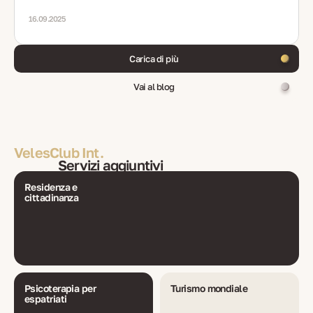
interruzioni, errori comuni, FAQ
16.09.2025
Carica di più
Vai al blog
VelesClub Int.
Servizi aggiuntivi
Residenza e
cittadinanza
Psicoterapia per
Turismo mondiale
espatriati