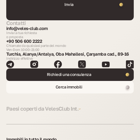
Invia
Contatti
info@veles-club.com
Invia la tua richiesta
o proposta
+90 506 600 2222
Chiamate da qualsiasi parte del mondo
Ven-Dom 10:00–21:00
Turchia, Alanya/Antalya, Oba Mahallesi, Çarşamba cad., 89-16
Indirizzo effettivo
Richiedi una consulenza
Cerca immobili
Paesi coperti da VelesClub Int.
Immobili in tutto il mondo