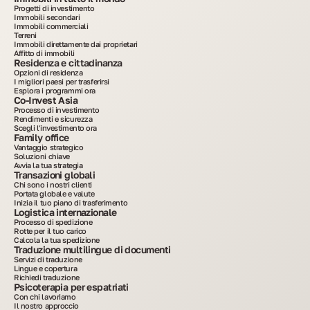
Progetti di investimento
Immobili secondari
Immobili commerciali
Terreni
Immobili direttamente dai proprietari
Affitto di immobili
Residenza e cittadinanza
Opzioni di residenza
I migliori paesi per trasferirsi
Esplora i programmi ora
Co-Invest Asia
Processo di investimento
Rendimenti e sicurezza
Scegli l'investimento ora
Family office
Vantaggio strategico
Soluzioni chiave
Avvia la tua strategia
Transazioni globali
Chi sono i nostri clienti
Portata globale e valute
Inizia il tuo piano di trasferimento
Logistica internazionale
Processo di spedizione
Rotte per il tuo carico
Calcola la tua spedizione
Traduzione multilingue di documenti
Servizi di traduzione
Lingue e copertura
Richiedi traduzione
Psicoterapia per espatriati
Con chi lavoriamo
Il nostro approccio