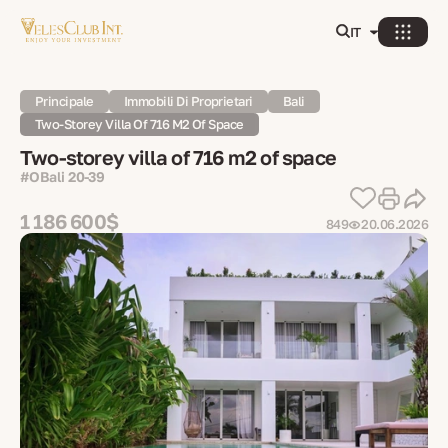
IT
Principale
Immobili Di Proprietari
Bali
Two-Storey Villa Of 716 M2 Of Space
Two-storey villa of 716 m2 of space
#OBali 20-39
1 186 600$
849
20.06.2026