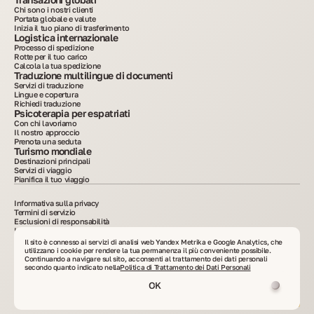
Chi sono i nostri clienti
Portata globale e valute
Inizia il tuo piano di trasferimento
Logistica internazionale
Processo di spedizione
Rotte per il tuo carico
Calcola la tua spedizione
Traduzione multilingue di documenti
Servizi di traduzione
Lingue e copertura
Richiedi traduzione
Psicoterapia per espatriati
Con chi lavoriamo
Il nostro approccio
Prenota una seduta
Turismo mondiale
Destinazioni principali
Servizi di viaggio
Pianifica il tuo viaggio
Informativa sulla privacy
Termini di servizio
Esclusioni di responsabilità
Informativa sui cookie
2015–2025. Tutte le informazioni pubblicate sul sito hanno scopo puramente
Il sito è connesso ai servizi di analisi web Yandex Metrika e Google Analytics, che
informativo e non costituiscono pubblicità né offerta al pubblico. È vietata la copia dei
utilizzano i cookie per rendere la tua permanenza il più conveniente possibile.
materiali senza consenso scritto. VelesClub Int.
Continuando a navigare sul sito, acconsenti al trattamento dei dati personali
secondo quanto indicato nella
Politica di Trattamento dei Dati Personali
OK