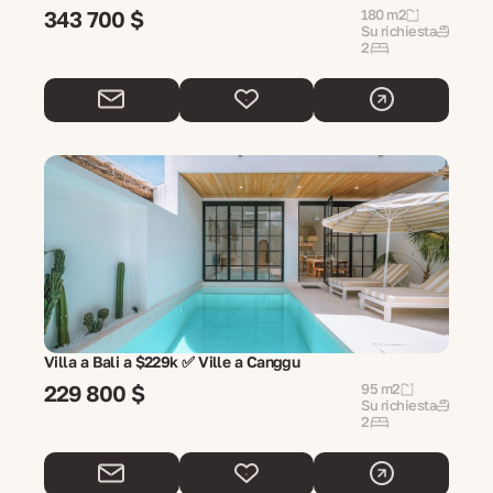
343 700 $
180 m2
Su richiesta
2
Villa a Bali a $229k ✅ Ville a Canggu
229 800 $
95 m2
Su richiesta
2