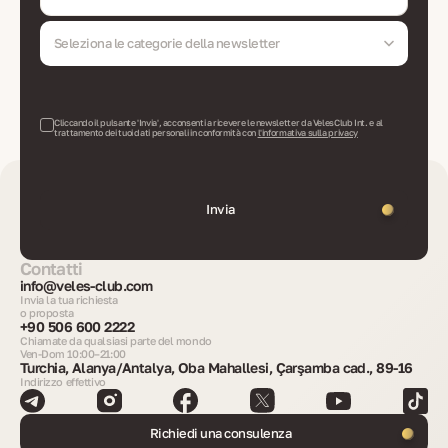
Seleziona le categorie della newsletter
Cliccando il pulsante 'Invia', acconsenti a ricevere le newsletter da VelesClub Int. e al
trattamento dei tuoi dati personali in conformità con
l'informativa sulla privacy
Invia
Contatti
info@veles-club.com
Invia la tua richiesta
o proposta
+90 506 600 2222
Chiamate da qualsiasi parte del mondo
Ven-Dom 10:00–21:00
Turchia, Alanya/Antalya, Oba Mahallesi, Çarşamba cad., 89-16
Indirizzo effettivo
Richiedi una consulenza