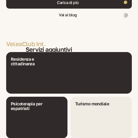
Carica di più
Vai al blog
VelesClub Int.
Servizi aggiuntivi
Residenza e
cittadinanza
Psicoterapia per
Turismo mondiale
espatriati