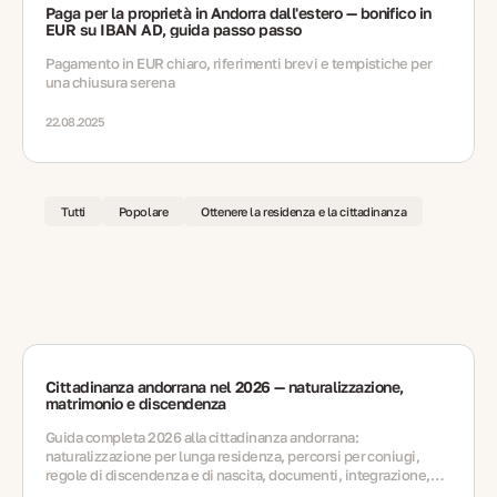
Paga per la proprietà in Andorra dall'estero — bonifico in
EUR su IBAN AD, guida passo passo
Pagamento in EUR chiaro, riferimenti brevi e tempistiche per
una chiusura serena
22.08.2025
Tutti
Popolare
Ottenere la residenza e la cittadinanza
Cittadinanza andorrana nel 2026 — naturalizzazione,
matrimonio e discendenza
Guida completa 2026 alla cittadinanza andorrana:
naturalizzazione per lunga residenza, percorsi per coniugi,
regole di discendenza e di nascita, documenti, integrazione,
errori, rinnovi e FAQ.