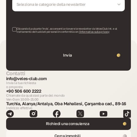
Seleziona le categorie della newsletter
Cliccando il pulsante 'Invia', acconsenti a ricevere le newsletter da VelesClub Int. e al
trattamento dei tuoi dati personali in conformità con
l'informativa sulla privacy
Invia
Contatti
info@veles-club.com
Invia la tua richiesta
o proposta
+90 506 600 2222
Chiamate da qualsiasi parte del mondo
Ven-Dom 10:00–21:00
Turchia, Alanya/Antalya, Oba Mahallesi, Çarşamba cad., 89-16
Indirizzo effettivo
Richiedi una consulenza
Cerca immobili