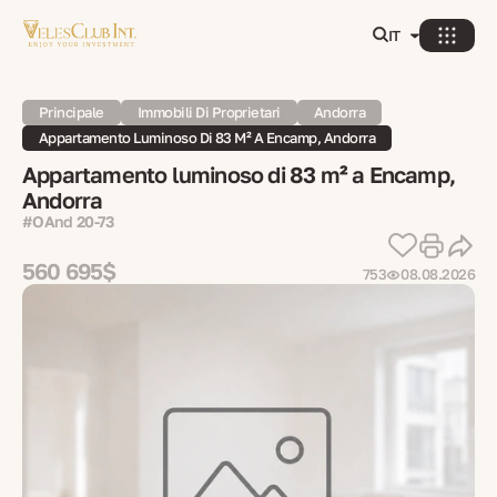
IT
Principale
Immobili Di Proprietari
Andorra
Appartamento Luminoso Di 83 M² A Encamp, Andorra
Appartamento luminoso di 83 m² a Encamp,
Andorra
#OAnd 20-73
560 695$
753
08.08.2026