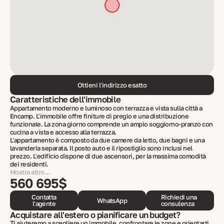
Ottieni l'indirizzo esatto
Caratteristiche dell'immobile
Appartamento moderno e luminoso con terrazza e vista sulla città a
Encamp. L'immobile offre finiture di pregio e una distribuzione
funzionale. La zona giorno comprende un ampio soggiorno-pranzo con
cucina a vista e accesso alla terrazza.
L'appartamento è composto da due camere da letto, due bagni e una
lavanderia separata. Il posto auto e il ripostiglio sono inclusi nel
prezzo. L'edificio dispone di due ascensori, per la massima comodità
dei residenti.
Mostra altro...
560 695$
Contatta
Richiedi una
WhatsApp
l'agente
consulenza
Acquistare all'estero o pianificare un budget?
Ti aiuteremo a scegliere un immobile, confrontare le zone e orientarti