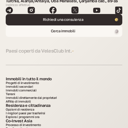
Turchia, Alanya/Antalya, Oba Mahallesi, Çarşamba cad., 89-16
Indirizzo effettivo
Richiedi una consulenza
Cerca immobili
Paesi coperti da VelesClub Int.
Immobili in tutto il mondo
Progetti di investimento
Immobili secondari
Immobili commerciali
Terreni
Immobili direttamente dai proprietari
Affitto di immobili
Residenza e cittadinanza
Opzioni di residenza
I migliori paesi per trasferirsi
Esplora i programmi ora
Co-Invest Asia
Processo di investimento