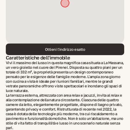
Ottieni l'indirizzo esatto
Caratteristiche dell'immobile
Vivi il massimo del lusso in questa magnifica casa situata a La Massana,
un vero gioiello nel cuore dei Pirenei. Disposta su quattro piani per un
totale di 332 m², la proprietà presenta un design contemporaneo
pensato per le esigenze delle famiglie moderne. L'ampia zona giorno
con cucina a vista è ideale per riunioni familiari, mentre le grandi
vetrate panoramiche offrono viste spettacolari e inondano gli spazi di
luce naturale.
La terrazza esterna, attrezzata con area relax e jacuzzi, invita al relax e
alla contemplazione della natura circostante. Ciascuna delle quattro
camere da letto, elegantemente progettate, dispone di bagno privato,
garantendo privacy e comfort. Ristrutturata di recente nel 2022, la
casa è dotata delle tecnologie più moderne, tra cui riscaldamento a
pavimento e funzionalità domotiche. Non è solo un'abitazione, ma uno
stile di vita fatto di tranquillità e lusso in uno scenario naturale senza
pari.