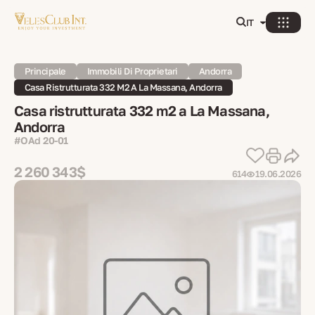
IT
Principale
Immobili Di Proprietari
Andorra
Casa Ristrutturata 332 M2 A La Massana, Andorra
Casa ristrutturata 332 m2 a La Massana,
Andorra
#OAd 20-01
2 260 343$
614
19.06.2026