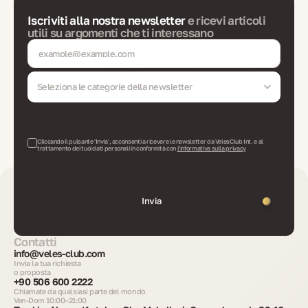
Iscriviti alla nostra newsletter
e ricevi articoli
utili su argomenti che ti interessano
Seleziona le categorie della newsletter
Cliccando il pulsante 'Invia', acconsenti a ricevere le newsletter da VelesClub Int. e al
trattamento dei tuoi dati personali in conformità con
l'informativa sulla privacy
Invia
Contatti
info@veles-club.com
Invia la tua richiesta
o proposta
+90 506 600 2222
Chiamate da qualsiasi parte del mondo
Ven-Dom 10:00–21:00