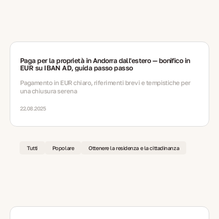
Paga per la proprietà in Andorra dall'estero — bonifico in
EUR su IBAN AD, guida passo passo
Pagamento in EUR chiaro, riferimenti brevi e tempistiche per
una chiusura serena
22.08.2025
Tutti
Popolare
Ottenere la residenza e la cittadinanza