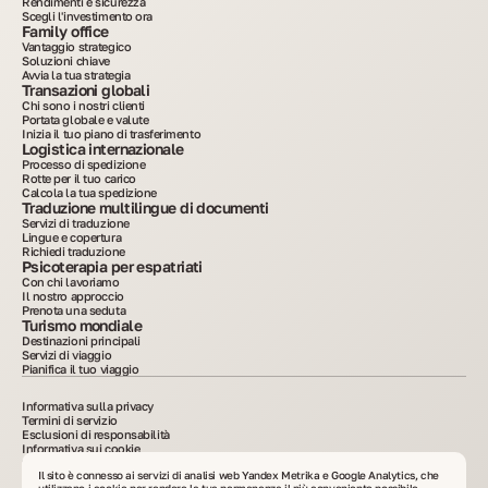
Rendimenti e sicurezza
Scegli l'investimento ora
Family office
Vantaggio strategico
Soluzioni chiave
Avvia la tua strategia
Transazioni globali
Chi sono i nostri clienti
Portata globale e valute
Inizia il tuo piano di trasferimento
Logistica internazionale
Processo di spedizione
Rotte per il tuo carico
Calcola la tua spedizione
Traduzione multilingue di documenti
Servizi di traduzione
Lingue e copertura
Richiedi traduzione
Psicoterapia per espatriati
Con chi lavoriamo
Il nostro approccio
Prenota una seduta
Turismo mondiale
Destinazioni principali
Servizi di viaggio
Pianifica il tuo viaggio
Informativa sulla privacy
Termini di servizio
Esclusioni di responsabilità
Informativa sui cookie
2015–2025. Tutte le informazioni pubblicate sul sito hanno scopo puramente
informativo e non costituiscono pubblicità né offerta al pubblico. È vietata la copia dei
Il sito è connesso ai servizi di analisi web Yandex Metrika e Google Analytics, che
materiali senza consenso scritto. VelesClub Int.