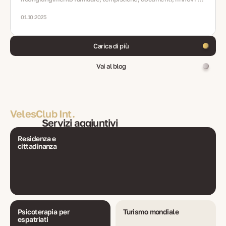
FAQ.
01.10.2025
Carica di più
Vai al blog
VelesClub Int.
Servizi aggiuntivi
Residenza e
cittadinanza
Psicoterapia per
Turismo mondiale
espatriati