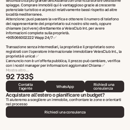
seconda città più grande dell'Albania con una ricca storia e bellissime
spiagge. Comprare immobili qui è vantaggioso grazie al crescente
potenziale turistico e ai prezzi relativamente bassi rispetto ad altre
località mediterranee.
Attenzione: puoi passare la verifica e ottenere il numero di telefono
del rappresentante del proprietario sul nostro sito web, oppure
chiamare (scrivere) direttamente a VelesClub Int. per avere
informazioni complete sulla proprietà.
+905066002222 Wapp 24/7 ✅
Transazione senza intermediari, la proprietà e il proprietario sono
registrati con l'operatore internazionale immobiliare VelesClub Int., la
proprietà è unica! ✅
L'annuncio non è un'offerta pubblica, il prezzo può cambiare, verifica
con i nostri manager per informazioni aggiornate! Chiama ✅
Mostra altro...
92 733$
Contatta
Richiedi una
WhatsApp
l'agente
consulenza
Acquistare all'estero o pianificare un budget?
Ti aiuteremo a scegliere un immobile, confrontare le zone e orientarti
nel processo
Richiedi una consulenza