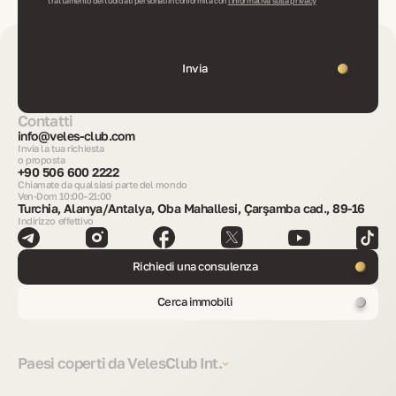
trattamento dei tuoi dati personali in conformità con
l'informativa sulla privacy
Invia
Contatti
info@veles-club.com
Invia la tua richiesta
o proposta
+90 506 600 2222
Chiamate da qualsiasi parte del mondo
Ven-Dom 10:00–21:00
Turchia, Alanya/Antalya, Oba Mahallesi, Çarşamba cad., 89-16
Indirizzo effettivo
Richiedi una consulenza
Cerca immobili
Paesi coperti da VelesClub Int.