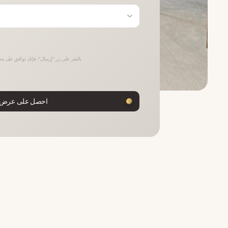
بالنقر على زر "إرسال"، فإنك توافق على معا
احصل على عرض