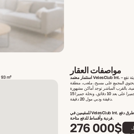
مواصفات العقار
 93 m²
– شقق مؤثثة حديثة تقع
استثمار معتمد VelesClub Int.
حتوي المجمع على مسبح، ملعب، منطقة
ية. بالقرب المباشر توجد أماكن مشهورة
مثل شاطئ جميرا على بعد 10 دقائق، ونخلة جميرا 15
دقيقة ودبي مول 20 دقيقة.
للمقيمين في VelesClub Int. أسعار خاصة، طرق دفع
فردية وأقساط للدفع متاحة.
276 000$
ل