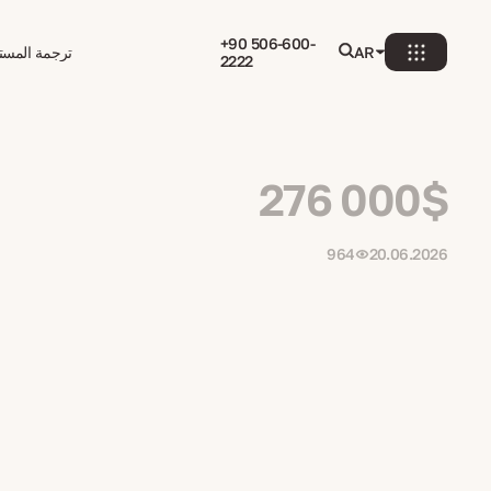
+90 506-600-
AR
ترجمة المستن
2222
276 000$
964
20.06.2026