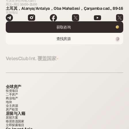
可从世界任何地方拨打
周五–周日 10:00–21:00
土耳其，Alanya/Antalya，Oba Mahallesi，Çarşamba cad., 89-16
实际地址
获取咨询
查找房源
VelesClub Int. 覆盖国家
全球房产
投资项目
二手房产
商业地产
地块
业主房源
房产租赁
居留与入籍
居留方案
移居首选国家
立即探索项目
Co-Invest Asia