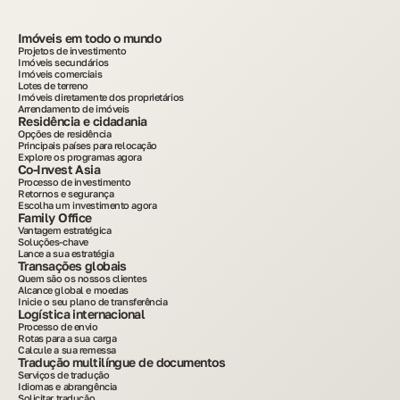
Imóveis em todo o mundo
Projetos de investimento
Imóveis secundários
Imóveis comerciais
Lotes de terreno
Imóveis diretamente dos proprietários
Arrendamento de imóveis
Residência e cidadania
Opções de residência
Principais países para relocação
Explore os programas agora
Co-Invest Asia
Processo de investimento
Retornos e segurança
Escolha um investimento agora
Family Office
Vantagem estratégica
Soluções-chave
Lance a sua estratégia
Transações globais
Quem são os nossos clientes
Alcance global e moedas
Inicie o seu plano de transferência
Logística internacional
Processo de envio
Rotas para a sua carga
Calcule a sua remessa
Tradução multilíngue de documentos
Serviços de tradução
Idiomas e abrangência
Solicitar tradução