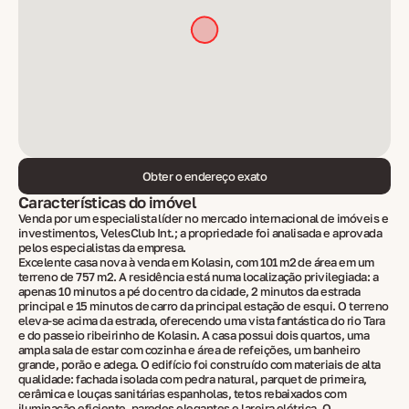
Obter o endereço exato
Características do imóvel
Venda por um especialista líder no mercado internacional de imóveis e
investimentos, VelesClub Int.; a propriedade foi analisada e aprovada
pelos especialistas da empresa.
Excelente casa nova à venda em Kolasin, com 101 m2 de área em um
terreno de 757 m2. A residência está numa localização privilegiada: a
apenas 10 minutos a pé do centro da cidade, 2 minutos da estrada
principal e 15 minutos de carro da principal estação de esqui. O terreno
eleva-se acima da estrada, oferecendo uma vista fantástica do rio Tara
e do passeio ribeirinho de Kolasin. A casa possui dois quartos, uma
ampla sala de estar com cozinha e área de refeições, um banheiro
grande, porão e adega. O edifício foi construído com materiais de alta
qualidade: fachada isolada com pedra natural, parquet de primeira,
cerâmica e louças sanitárias espanholas, tetos rebaixados com
iluminação eficiente, paredes elegantes e lareira elétrica. O