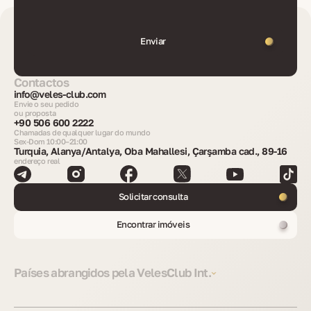
Enviar
Contactos
info@veles-club.com
Envie o seu pedido
ou proposta
+90 506 600 2222
Chamadas de qualquer lugar do mundo
Sex-Dom 10:00–21:00
Turquia, Alanya/Antalya, Oba Mahallesi, Çarşamba cad., 89-16
endereço real
Solicitar consulta
Encontrar imóveis
Países abrangidos pela VelesClub Int.