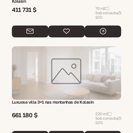
Kolasin
411 731 $
70 m2
Sob consulta
1
Luxuosa villa 3+1 nas montanhas de Kolasin
661 180 $
220 m2
Sob consulta
3