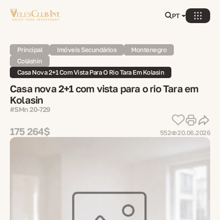
PT
Principal
Imóveis Secundários
Montenegro
Coláshin
Casa Nova 2+1 Com Vista Para O Rio Tara Em Kolasin
Casa nova 2+1 com vista para o rio Tara em
Kolasin
#SMn 20-729
175 264$
552
20.06.2026