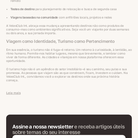
remoto
Testes de destino
para planejamento de relocação e busca de segunda casa
Viagens baseadas na comunidade
com anfitriões locais, projetos e redes
A VelesClub Int. abraça essa mudança apresentando destinos não como produtos de
consumo—mas como ambientes significativos. Seja você um viajante por duas semanas
ou dois anos, a sua jornada importa.
Viagem como Identidade, Turismo como Pertencimento
Em sua essência, o turismo não é fuga—é retorno. Um retorno à curiosidade, à lentidão, ao
ritmo humano. Permite-nos habitar lugares, mesmo que brevemente, e lembrar como
viver de forma diferente. As cidades e vilarejos em nossa plataforma oferecem essa
oportunidade.
O turismo hoje não é um apêndice do setor imobiliário—é seu caminho, seu pulso e sua
promessa. As pessoas que viajam são as que constroem, ficam, investem e cuidam. Na
VelesClub Int., convidamos você a explorar os destinos onde sua próxima história
começa.
Leia mais
Assine a nossa newsletter
e receba artigos úteis
sobre temas do seu interesse