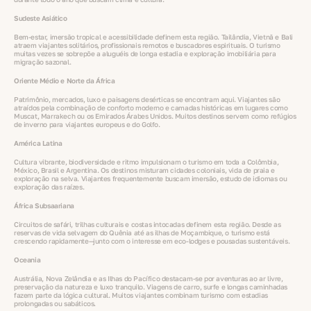
Sudeste Asiático
Bem-estar, imersão tropical e acessibilidade definem esta região. Tailândia, Vietnã e Bali
atraem viajantes solitários, profissionais remotos e buscadores espirituais. O turismo
muitas vezes se sobrepõe a aluguéis de longa estadia e exploração imobiliária para
migração sazonal.
Oriente Médio e Norte da África
Patrimônio, mercados, luxo e paisagens desérticas se encontram aqui. Viajantes são
atraídos pela combinação de conforto moderno e camadas históricas em lugares como
Muscat, Marrakech ou os Emirados Árabes Unidos. Muitos destinos servem como refúgios
de inverno para viajantes europeus e do Golfo.
América Latina
Cultura vibrante, biodiversidade e ritmo impulsionam o turismo em toda a Colômbia,
México, Brasil e Argentina. Os destinos misturam cidades coloniais, vida de praia e
exploração na selva. Viajantes frequentemente buscam imersão, estudo de idiomas ou
exploração das raízes.
África Subsaariana
Circuitos de safári, trilhas culturais e costas intocadas definem esta região. Desde as
reservas de vida selvagem do Quênia até as ilhas de Moçambique, o turismo está
crescendo rapidamente—junto com o interesse em eco-lodges e pousadas sustentáveis.
Oceania
Austrália, Nova Zelândia e as Ilhas do Pacífico destacam-se por aventuras ao ar livre,
preservação da natureza e luxo tranquilo. Viagens de carro, surfe e longas caminhadas
fazem parte da lógica cultural. Muitos viajantes combinam turismo com estadias
prolongadas ou sabáticos.