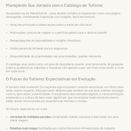
Planejando Sua Jornada com o Catálogo de Turismo
Na plataforma da VelesClub Int., cada destino turístico é organizado como uma página
abrangente, combinando inspiração com insights. Você encontrará:
Atrações principais e observações sobre o estilo de vida local
Motivações comuns de viagem e o perfil do público que o destino atende
Desagregações de sazonalidade e insights climáticos
Visões gerais da infraestrutura e segurança
Disponibilidade de propriedades nas proximidades, quando relevante
O catálogo atua tanto como um guia de descoberta quanto uma ferramenta de pesquisa
prática, ajudando os viajantes a visualizar não apenas o que ver—mas como sentir e viver
em cada local.
O Futuro do Turismo: Expectativas em Evolução
O turismo está mudando. Os viajantes agora buscam conexão emocional, um ritmo mais
lento, menor impacto. Eles procuram destinos que alinhem-se aos seus valores—ecologia,
cultura, bem-estar, autenticidade. O surgimento dos nômades digitais, a conscientização
ambiental e a cultura de bem-estar significam que os modelos tradicionais de resorts
estão sendo reformulados em experiências híbridas e vividas.
No futuro, esperamos ver mais:
Jornadas de múltiplas paradas
combinando cidade, natureza e bem-estar em uma
única viagem
Estadias mais longas
facilitadas por vistos flexíveis e infraestrutura de trabalho