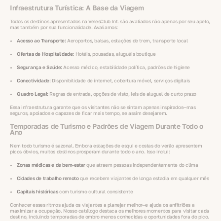
Infraestrutura Turística: A Base da Viagem
Todos os destinos apresentados na VelesClub Int. são avaliados não apenas por seu apelo,
mas também por sua funcionalidade. Avaliamos:
Acesso ao Transporte:
Aeroportos, balsas, estações de trem, transporte local
Ofertas de Hospitalidade:
Hotéis, pousadas, aluguéis boutique
Segurança e Saúde:
Acesso médico, estabilidade política, padrões de higiene
Conectividade:
Disponibilidade de internet, cobertura móvel, serviços digitais
Quadro Legal:
Regras de entrada, opções de visto, leis de aluguel de curto prazo
Essa infraestrutura garante que os visitantes não se sintam apenas inspirados—mas
seguros, apoiados e capazes de ficar mais tempo, se assim desejarem.
Temporadas de Turismo e Padrões de Viagem Durante Todo o
Ano
Nem todo turismo é sazonal. Embora estações de esqui e costas do verão apresentem
picos óbvios, muitos destinos prosperam durante todo o ano. Isso inclui:
Zonas médicas e de bem-estar
que atraem pessoas independentemente do clima
Cidades de trabalho remoto
que recebem viajantes de longa estadia em qualquer mês
Capitais históricas
com turismo cultural consistente
Conhecer esses ritmos ajuda os viajantes a planejar melhor—e ajuda os anfitriões a
maximizar a ocupação. Nosso catálogo destaca os melhores momentos para visitar cada
destino, incluindo temporadas de ombro menos conhecidas e oportunidades fora do pico.