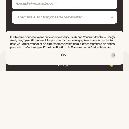
Especifique as categorias da newsletter
O site está conectado aos serviços de análise de dados Yandex Metrika e Google
Ao clicar no botão 'Enviar', você concorda em receber newsletters da VelesClub Int. e com
Analytics, que utilizam cookies para tornar sua navegação o mais conveniente
o tratamento dos seus dados pessoais de acordo com
a política de privacidade
possível. Ao permanecer no site, você consente com o processamento de dados
pessoais conforme especificado na
Política de Tratamento de Dados Pessoais
OK
Enviar
Contactos
info@veles-club.com
Envie o seu pedido
ou proposta
+90 506 600 2222
Chamadas de qualquer lugar do mundo
Sex-Dom 10:00–21:00
Turquia, Alanya/Antalya, Oba Mahallesi, Çarşamba cad., 89-16
endereço real