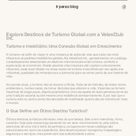
Ir para o blog
Explore Destinos de Turismo Global com a VelesClub
Int.
Turismo e Imobiliário: Uma Conexão Global em Crescimento
O turismo vai além de viajar—é uma mudança de estilo de vida que cada vez mais
influencia os padrões imobiliários globais. Na VelesClub Int., apresentamos um catálogo
cuidadosamente selecionado de destinos internacionais onde turismo, conforto e
exploração se encontram. Desde pacatas vilas insulares até capitais culturalmente
vibrantes, cada local listado na nossa seção de turismo é escolhido por seu apelo aos
visitantes, qualidade de infraestrutura e potencial para se tornar parte da sua história de
vida.
No mundo atual, o turismo não se resume a férias. Trata-se de imersão, de testar novos
ambientes e, muitas vezes, de tomar decisões que alteram a vida. Viajantes se tornam
inquilinos de longo prazo, depois proprietários. Uma escapada de duas semanas torna-se
uma tradição sazonal ou até mesmo uma residência semipermanente. É por isso que o
turismo está no centro tanto das decisões de mobilidade quanto das de imóveis em todo
o mundo.
O Que Define um Ótimo Destino Turístico?
Ótimos destinos turísticos oferecem mais do que beleza. Eles criam memórias, ritmo,
conexão. Seja pela sobrecarga sensorial de um souk movimentado ou pela calma
silenciosa de uma vila à beira do penhasco, os lugares em nosso catálogo são
estruturados em torno da experiência. Eles desenvolveram transporte, hospedagem,
segurança e serviços—mas preservam sua autenticidade e alma.