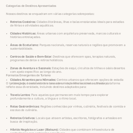
Categorias de Destinos Apresentados
Nossos destinos se enquadram em várias categorias sobrepostas:
Retretos Costeiros:
Cidades litorâneas, ilhas e baías ensolaradas ideais para estadias
de férias e atividades aquáticas.
Cidades Históricas:
Áreas urbanas com arquitetura preservada, marcos culturais e
histórias entrelaçadas.
Áreas de Ecoturismo:
Parques nacionais, reservas naturais e regiões que promovem a
sustentabilidade.
Centros de Saúde e Bem-Estar:
Destinos que oferecem spas, terapias naturais,
programas de detox e retiros holísticos.
Zonas de Aventura e Sazonais:
Estações de esqui, circuitos de trilhas e oásis desertos
com apelo específico ao longo do ano.
Formatos Emergentes de Turismo
Cidades Atraentes para Nômades:
Centros urbanos que oferecem opções de estadia
O turismo hoje é cada vez mais baseado em experiências e temas. Nossa plataforma
prolongada, conectividade e uma comunidade internacional acolhedora.
reflete essa diversidade, incluindo destinos adaptados para:
Travels Lentos:
Para aqueles que permanecem mais tempo para explorar
profundamente a cultura, a língua e o ritmo local.
Rotas Gastronômicas:
Regiões conhecidas por vinhos, culinária, festivais de comida e
escolas de culinária.
Retretos Criativos:
Locais que atraem artistas, escritores, fotógrafos e artesãos em
busca de inspiração.
Híbrido Negócios e Lazer (Bleisure):
Cidades que combinam infraestrutura de