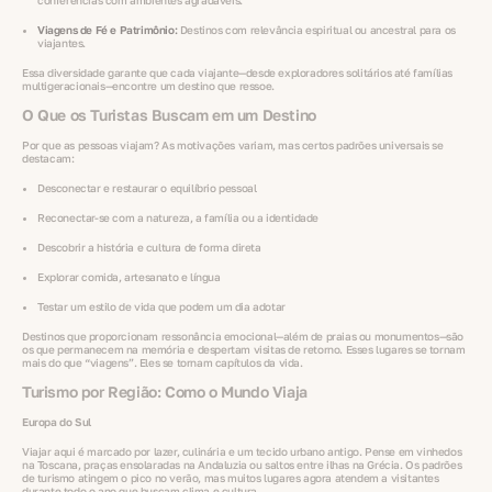
conferências com ambientes agradáveis.
Viagens de Fé e Patrimônio:
Destinos com relevância espiritual ou ancestral para os
viajantes.
Essa diversidade garante que cada viajante—desde exploradores solitários até famílias
multigeracionais—encontre um destino que ressoe.
O Que os Turistas Buscam em um Destino
Por que as pessoas viajam? As motivações variam, mas certos padrões universais se
destacam:
Desconectar e restaurar o equilíbrio pessoal
Reconectar-se com a natureza, a família ou a identidade
Descobrir a história e cultura de forma direta
Explorar comida, artesanato e língua
Testar um estilo de vida que podem um dia adotar
Destinos que proporcionam ressonância emocional—além de praias ou monumentos—são
os que permanecem na memória e despertam visitas de retorno. Esses lugares se tornam
mais do que “viagens”. Eles se tornam capítulos da vida.
Turismo por Região: Como o Mundo Viaja
Europa do Sul
Viajar aqui é marcado por lazer, culinária e um tecido urbano antigo. Pense em vinhedos
na Toscana, praças ensolaradas na Andaluzia ou saltos entre ilhas na Grécia. Os padrões
de turismo atingem o pico no verão, mas muitos lugares agora atendem a visitantes
durante todo o ano que buscam clima e cultura.