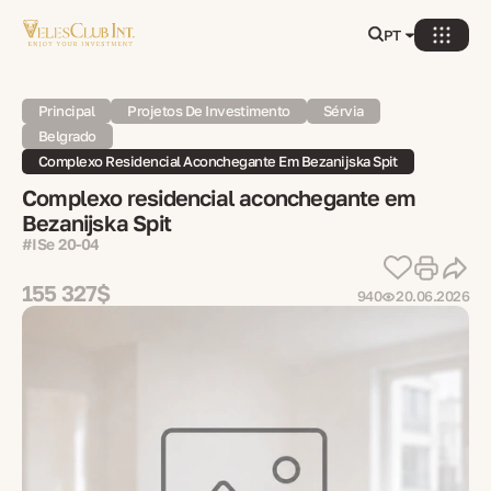
PT
Principal
Projetos De Investimento
Sérvia
Belgrado
Complexo Residencial Aconchegante Em Bezanijska Spit
Complexo residencial aconchegante em
Bezanijska Spit
#ISe 20-04
155 327$
940
20.06.2026