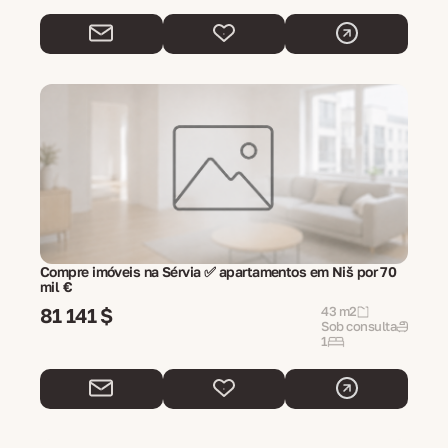
Compre imóveis na Sérvia ✅ apartamentos em Niš por 70
mil €
81 141 $
43 m2
Sob consulta
1