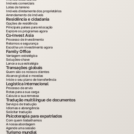
Imóveis comerciais
Lotes de terreno
Imóveis diretamente dos proprietários
Arrendamento de imóveis
Residência e cidadania
Opções de residência
Principais países para relocação
Explore os programas agora
Co-Invest Asia
Processo de investimento
Retornos e segurança
Escolha um investimento agora
Family Office
Vantagem estratégica
Soluções-chave
Lance a sua estratégia
Transações globais
Quem são os nossos clientes
Alcance global e moedas
Inicie o seu plano de transferência
Logística internacional
Processo de envio
Rotas para a sua carga
Calcule a sua remessa
Tradução multilíngue de documentos
Serviços de tradução
Idiomas e abrangência
Solicitar tradução
Psicoterapia para expatriados
Com quem trabalhamos
A nossa abordagem
Agende uma sessão
Turismo mundial