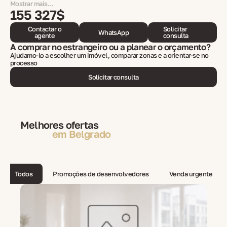
Mostrar mais...
155 327$
Contactar o
Solicitar
WhatsApp
agente
consulta
A comprar no estrangeiro ou a planear o orçamento?
Ajudamo-lo a escolher um imóvel, comparar zonas e a orientar-se no
processo
Solicitar consulta
Melhores ofertas
em Belgrado
Todos
Promoções de desenvolvedores
Venda urgente