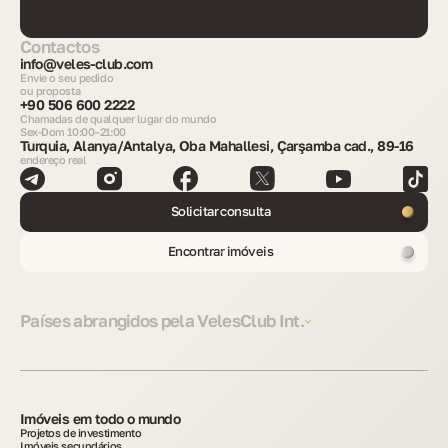
Contactos
info@veles-club.com
Envie o seu pedido
ou proposta
+90 506 600 2222
Chamadas de qualquer lugar do mundo
Sex-Dom 10:00–21:00
Turquia, Alanya/Antalya, Oba Mahallesi, Çarşamba cad., 89-16
endereço real
Solicitar consulta
Encontrar imóveis
Países abrangidos pela VelesClub Int.
Imóveis em todo o mundo
Projetos de investimento
Imóveis secundários