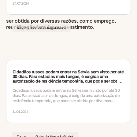
24.07.2024
Insights Jurídicos e Regulatórios
Cidadãos russos podem entrar na Sérvia sem visto por até
30 dias. Para estadias mais longas, é exigida uma
autorização de residência temporária, que pode ser obtida
por diversas razões, como emprego, reunificação familiar
ou investimento.
Cidadãos russos podem entrar na Sérvia sem visto por até 30
dias. Para estadias mais longas, é exigida uma autorização de
residência temporária, que pode ser obtida por diversas
razões, como emprego, reunificação familiar ou investimento.
11.04.2024
Todos
Guias do Mercado Global