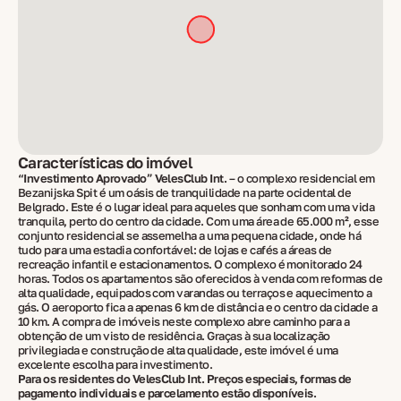
Características do imóvel
“Investimento Aprovado” VelesClub Int.
– o complexo residencial em
Bezanijska Spit é um oásis de tranquilidade na parte ocidental de
Belgrado. Este é o lugar ideal para aqueles que sonham com uma vida
tranquila, perto do centro da cidade. Com uma área de 65.000 m², esse
conjunto residencial se assemelha a uma pequena cidade, onde há
tudo para uma estadia confortável: de lojas e cafés a áreas de
recreação infantil e estacionamentos. O complexo é monitorado 24
horas. Todos os apartamentos são oferecidos à venda com reformas de
alta qualidade, equipados com varandas ou terraços e aquecimento a
gás. O aeroporto fica a apenas 6 km de distância e o centro da cidade a
10 km. A compra de imóveis neste complexo abre caminho para a
obtenção de um visto de residência. Graças à sua localização
privilegiada e construção de alta qualidade, este imóvel é uma
excelente escolha para investimento.
Para os residentes do VelesClub Int. Preços especiais, formas de
pagamento individuais e parcelamento estão disponíveis.