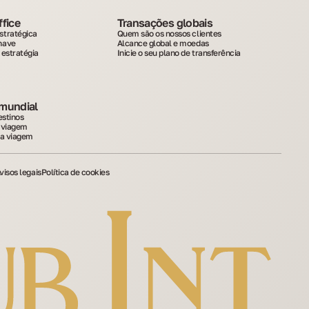
ffice
Transações globais
stratégica
Quem são os nossos clientes
have
Alcance global e moedas
 estratégia
Inicie o seu plano de transferência
mundial
estinos
 viagem
ua viagem
visos legais
Política de cookies