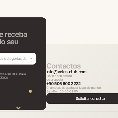
e receba
do seu
as categorias da
Contactos
info@veles-club.com
VelesClub Int. e com o
Envie o seu pedido
acidade
ou proposta
+90 506 600 2222
Chamadas de qualquer lugar do mundo
Sex-Dom 10:00–21:00
Solicitar consulta
 Int.