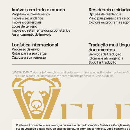
Imóveis em todo o mundo
Residência e cidada
Projetos de investimento
Opções de residência
Imóveis secundários
Principais países para rel
Imóveis comerciais
Explore os programas agor
Lotes de terreno
Imóveis diretamente dos proprietários
Arrendamento de imóveis
Logística internacional
Tradução multilíngue
documentos
Processo de envio
Rotas para a sua carga
Serviços de tradução
Calcule a sua remessa
Idiomas e abrangência
Solicitar tradução
2015–2025. Todas as informações publicadas no site têm apenas fins informativos e não
proibida a cópia de materiais sem consentimento por escrito. VelesClub Int.
O site está conectado aos serviços de análise de dados Yandex Metrika e Google Analyt
sua navegação o mais conveniente possível. Ao permanecer no site, você consente 