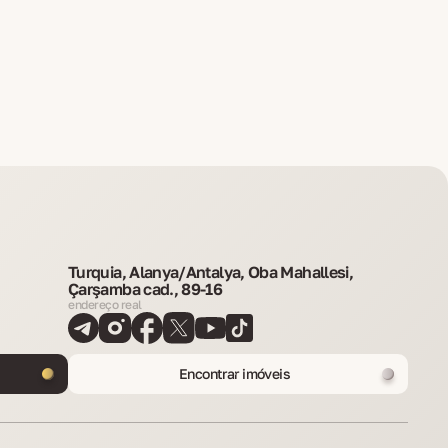
Turquia, Alanya/Antalya, Oba Mahallesi,
Çarşamba cad., 89-16
endereço real
Encontrar imóveis