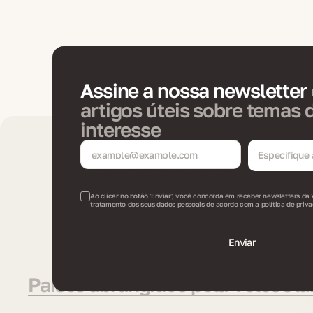
Assine a nossa newsletter
artigos úteis sobre temas 
interesse
Especifique 
newsletter
Ao clicar no botão 'Enviar', você concorda em receber newsletters da 
tratamento dos seus dados pessoais de acordo com
a política de priv
Enviar
Países abrangidos pela VelesClub