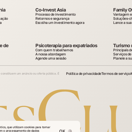
nia
Co-Invest Asia
Family O
Processo de investimento
Vantagem e
ocação
Retornos e segurança
Soluções-c
a
Escolha um investimento agora
Lance a sua
 de 
Psicoterapia para expatriados
Turismo 
Com quem trabalhamos
Principais d
A nossa abordagem
Serviços de
Agende uma sessão
Planeie a s
Política de privacidade
Termos de serviço
A
 constituem um anúncio ou oferta pública. É
ics, que utilizam cookies para tornar
OK
com o processamento de dados