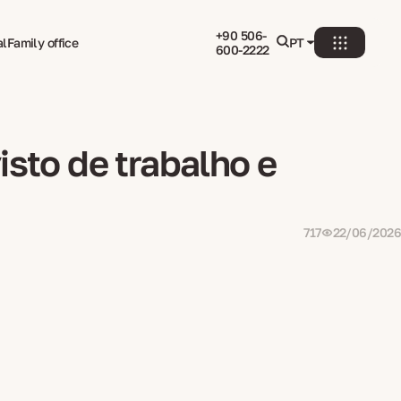
+90 506-
al
Family office
PT
600-2222
sto de trabalho e
717
22/06/2026