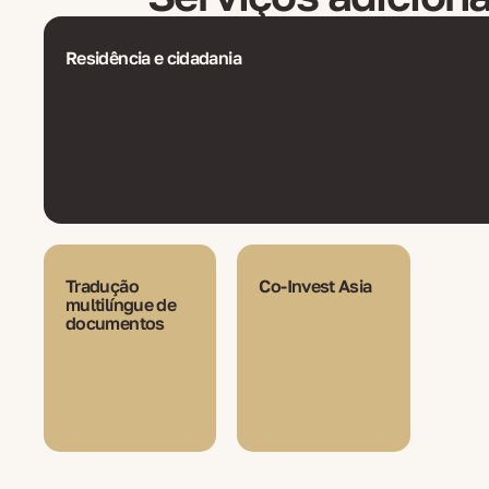
Residência e cidadania
Tradução
Co-Invest Asia
multilíngue de
documentos