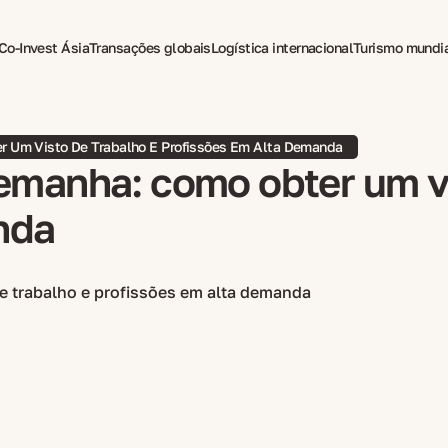
Co-Invest Ásia
Transações globais
Logística internacional
Turismo mundi
a para expatriados
r Um Visto De Trabalho E Profissões Em Alta Demanda
lemanha: como obter um vi
nda