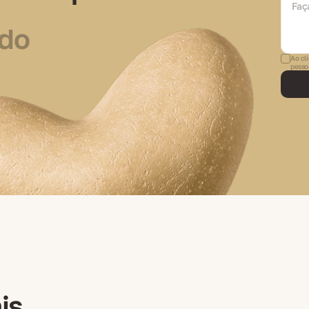
ido
Ao cl
pesso
is