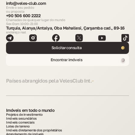
info@veles-club.com
Envie o seu pedido
ou proposta
+90 506 600 2222
Chamadas de qualquer lugar do mundo
Sex-Dom 10:00–21:00
Turquia, Alanya/Antalya, Oba Mahallesi, Çarşamba cad., 89-16
endereço real
Solicitar consulta
Encontrar imóveis
Países abrangidos pela VelesClub Int.
Imóveis em todo o mundo
Projetos de investimento
Imóveis secundários
Imóveis comerciais
Lotes de terreno
Imóveis diretamente dos proprietários
Arrendamento de imóveis