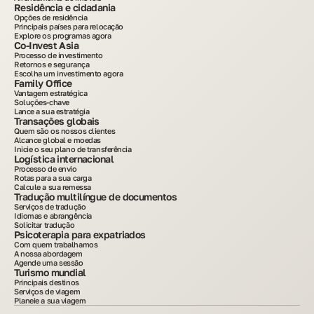
Residência e cidadania
Opções de residência
Principais países para relocação
Explore os programas agora
Co-Invest Asia
Processo de investimento
Retornos e segurança
Escolha um investimento agora
Family Office
Vantagem estratégica
Soluções-chave
Lance a sua estratégia
Transações globais
Quem são os nossos clientes
Alcance global e moedas
Inicie o seu plano de transferência
Logística internacional
Processo de envio
Rotas para a sua carga
Calcule a sua remessa
Tradução multilíngue de documentos
Serviços de tradução
Idiomas e abrangência
Solicitar tradução
Psicoterapia para expatriados
Com quem trabalhamos
A nossa abordagem
Agende uma sessão
Turismo mundial
Principais destinos
Serviços de viagem
Planeie a sua viagem