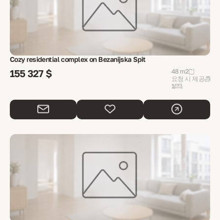
Cozy residential complex on Bezanijska Spit
155 327 $
48 m2
요청 시 제공
1