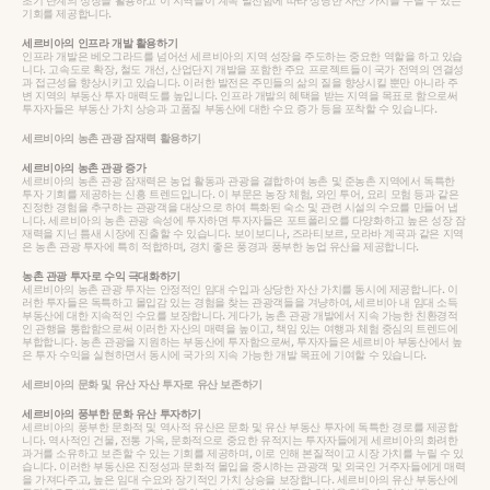
초기 단계의 성장을 활용하고 이 지역들이 계속 발전함에 따라 상당한 자산 가치를 누릴 수 있는
기회를 제공합니다.
세르비아의 인프라 개발 활용하기
인프라 개발은 베오그라드를 넘어선 세르비아의 지역 성장을 주도하는 중요한 역할을 하고 있습
니다. 고속도로 확장, 철도 개선, 산업단지 개발을 포함한 주요 프로젝트들이 국가 전역의 연결성
과 접근성을 향상시키고 있습니다. 이러한 발전은 주민들의 삶의 질을 향상시킬 뿐만 아니라 주
변 지역의 부동산 투자 매력도를 높입니다. 인프라 개발의 혜택을 받는 지역을 목표로 함으로써
투자자들은 부동산 가치 상승과 고품질 부동산에 대한 수요 증가 등을 포착할 수 있습니다.
세르비아의 농촌 관광 잠재력 활용하기
세르비아의 농촌 관광 증가
세르비아의 농촌 관광 잠재력은 농업 활동과 관광을 결합하여 농촌 및 준농촌 지역에서 독특한
투자 기회를 제공하는 신흥 트렌드입니다. 이 부문은 농장 체험, 와인 투어, 요리 모험 등과 같은
진정한 경험을 추구하는 관광객을 대상으로 하여 특화된 숙소 및 관련 시설의 수요를 만들어 냅
니다. 세르비아의 농촌 관광 속성에 투자하면 투자자들은 포트폴리오를 다양화하고 높은 성장 잠
재력을 지닌 틈새 시장에 진출할 수 있습니다. 보이보디나, 즈라티보르, 모라바 계곡과 같은 지역
은 농촌 관광 투자에 특히 적합하며, 경치 좋은 풍경과 풍부한 농업 유산을 제공합니다.
농촌 관광 투자로 수익 극대화하기
세르비아의 농촌 관광 투자는 안정적인 임대 수입과 상당한 자산 가치를 동시에 제공합니다. 이
러한 투자들은 독특하고 몰입감 있는 경험을 찾는 관광객들을 겨냥하여, 세르비아 내 임대 소득
부동산에 대한 지속적인 수요를 보장합니다. 게다가, 농촌 관광 개발에서 지속 가능한 친환경적
인 관행을 통합함으로써 이러한 자산의 매력을 높이고, 책임 있는 여행과 체험 중심의 트렌드에
부합합니다. 농촌 관광을 지원하는 부동산에 투자함으로써, 투자자들은 세르비아 부동산에서 높
은 투자 수익을 실현하면서 동시에 국가의 지속 가능한 개발 목표에 기여할 수 있습니다.
세르비아의 문화 및 유산 자산 투자로 유산 보존하기
세르비아의 풍부한 문화 유산 투자하기
세르비아의 풍부한 문화적 및 역사적 유산은 문화 및 유산 부동산 투자에 독특한 경로를 제공합
니다. 역사적인 건물, 전통 가옥, 문화적으로 중요한 유적지는 투자자들에게 세르비아의 화려한
과거를 소유하고 보존할 수 있는 기회를 제공하며, 이로 인해 본질적이고 시장 가치를 누릴 수 있
습니다. 이러한 부동산은 진정성과 문화적 몰입을 중시하는 관광객 및 외국인 거주자들에게 매력
을 가져다주고, 높은 임대 수요와 장기적인 가치 상승을 보장합니다. 세르비아의 유산 부동산에