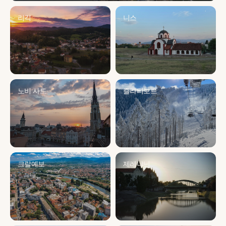
리긱
니스
노비 사드
즐라티보르
크랄예보
제레냐닌