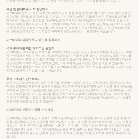
투자함으로써 투자자들은 국가의 문화 유산 보존에 기여하고 수익성을 얻을 수 있습니다.
복원 및 현대화로 가치 향상하기
세르비아의 문화 및 유산 부동산에 대한 투자는 종종 복원 및 현대화를 포함하는데, 이는 부동산
의 가치와 매력을 크게 향상시킬 수 있습니다. 이러한 노력은 건물의 역사적 무결성을 보존할 뿐
만 아니라 기능성과 편안함을 개선하여, 현대 구매자와 임대자들에게 더 매력적으로 만듭니다.
역사적 매력과 현대적 편의시설이 조화를 이루는 세르비아의 저렴한 고급 부동산은 투자자들에
게 문화 보존과 재정적 수익성을 모두 보장하는 매력적인 투자 제안입니다. 이는 세르비아 부동
산 시장에서 독특하고 미학적으로 매력적인 부동산에 대한 수요 증가에 부합합니다.
세르비아의 외국인 투자 유인책 활용하기
국제 투자자를 위한 매력적인 유인책
세르비아는 국제 부동산 투자자를 유치하기 위해 다양한 외국인 투자 유인책을 제공합니다. 이러
한 유인책에는 세금 인센티브, 간소화된 법적 절차, 유리한 금융 옵션이 포함되어, 외국 구매자들
이 세르비아 시장에 보다 쉽게 투자할 수 있도록 돕습니다. 정부는 외국 투자를 촉진하기 위한 환
경을 조성하기 위해 최선을 다하고 있어, 국제 투자자들은 시장을 쉽게 탐색할 수 있습니다. 이러
한 유인책을 활용함으로써 투자자들은 세르비아 부동산에서 투자 수익을 극대화하고, 낮은 투자
비용과 향상된 수익성을 누릴 수 있습니다.
투자 프로세스 간소화하기
외국 투자자로서 세르비아에서 부동산을 구매하는 과정은 정부의 지원 정책과 강력한 법적 체계
덕분에 간단하고 투명하게 설계되어 있습니다. 외국 투자자들은 전면 소유 시스템 하에 부동산을
구매할 수 있으며, 이는 완전한 소유권과 장기적인 안전성을 제공합니다. 또한, 세르비아는 국제
조세 조약에 참여하여 이중 과세를 방지, 투자자에게 재정적인 혜택을 제공합니다. 이러한 외국
인 투자 유인책을 이해하고 활용함으로써, 투자자들은 투자 프로세스를 간소화하고 보다 효율적
으로 재정 목표를 달성할 수 있습니다.
세르비아의 부동산 기회를 누리세요
세르비아는 유럽 부동산 시장에서 기회의 등대처럼 빛나며, 다양한 투자자 선호에 맞춘 투자 기
회를 제공합니다. 국제 투자자를 위한 안달루시아의 고급 부동산부터 세르비아의 고수익 부동산
까지, 이 나라의 역동적이고 성장하는 시장은 수익성 있는 지속 가능한 투자를 위한 충분한 경로
를 제공합니다. 세르비아의 임대용 부동산, 관광 투자, 문화 및 유산 부동산 투자에 관심이 있든,
이 지역의 풍부한 유산과 전략적 성장, 투자 친화적인 환경은 부동산 투자에 적합한 목적지로 만
듭니다.