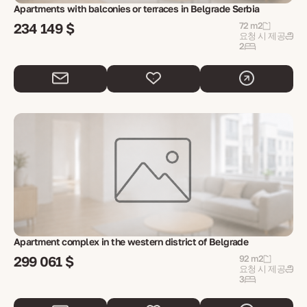
Apartments with balconies or terraces in Belgrade Serbia
234 149 $
72 m2
요청 시 제공
2
Apartment complex in the western district of Belgrade
299 061 $
92 m2
요청 시 제공
3