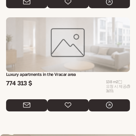
Luxury apartments in the Vracar area
774 313 $
138 m2
요청 시 제공
3