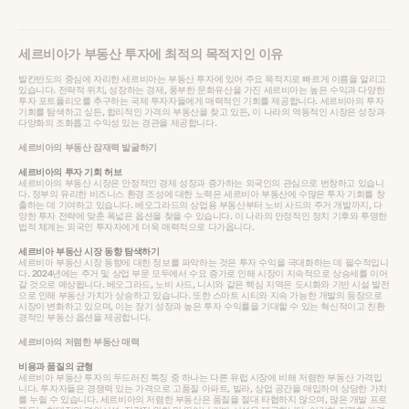
세르비아가 부동산 투자에 최적의 목적지인 이유
발칸반도의 중심에 자리한 세르비아는 부동산 투자에 있어 주요 목적지로 빠르게 이름을 알리고
있습니다. 전략적 위치, 성장하는 경제, 풍부한 문화유산을 가진 세르비아는 높은 수익과 다양한
투자 포트폴리오를 추구하는 국제 투자자들에게 매력적인 기회를 제공합니다. 세르비아의 투자
기회를 탐색하고 싶든, 합리적인 가격의 부동산을 찾고 있든, 이 나라의 역동적인 시장은 성장과
다양화의 조화롭고 수익성 있는 경관을 제공합니다.
세르비아의 부동산 잠재력 발굴하기
세르비아의 투자 기회 허브
세르비아의 부동산 시장은 안정적인 경제 성장과 증가하는 외국인의 관심으로 번창하고 있습니
다. 정부의 유리한 비즈니스 환경 조성에 대한 노력은 세르비아 부동산에 수많은 투자 기회를 창
출하는 데 기여하고 있습니다. 베오그라드의 상업용 부동산부터 노비 사드의 주거 개발까지, 다
양한 투자 전략에 맞춘 폭넓은 옵션을 찾을 수 있습니다. 이 나라의 안정적인 정치 기후와 투명한
법적 체계는 외국인 투자자에게 더욱 매력적으로 다가옵니다.
세르비아 부동산 시장 동향 탐색하기
세르비아 부동산 시장 동향에 대한 정보를 파악하는 것은 투자 수익을 극대화하는 데 필수적입니
다. 2024년에는 주거 및 상업 부문 모두에서 수요 증가로 인해 시장이 지속적으로 상승세를 이어
갈 것으로 예상됩니다. 베오그라드, 노비 사드, 니시와 같은 핵심 지역은 도시화와 기반 시설 발전
으로 인해 부동산 가치가 상승하고 있습니다. 또한 스마트 시티와 지속 가능한 개발의 등장으로
시장이 변화하고 있으며, 이는 장기 성장과 높은 투자 수익률을 기대할 수 있는 혁신적이고 친환
경적인 부동산 옵션을 제공합니다.
세르비아의 저렴한 부동산 매력
비용과 품질의 균형
세르비아 부동산 투자의 두드러진 특징 중 하나는 다른 유럽 시장에 비해 저렴한 부동산 가격입
니다. 투자자들은 경쟁력 있는 가격으로 고품질 아파트, 빌라, 상업 공간을 매입하여 상당한 가치
를 누릴 수 있습니다. 세르비아의 저렴한 부동산은 품질을 절대 타협하지 않으며, 많은 개발 프로