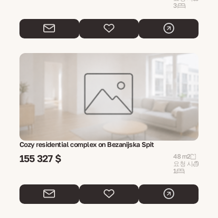
3
Cozy residential complex on Bezanijska Spit
155 327 $
48 m2
요청 시
1