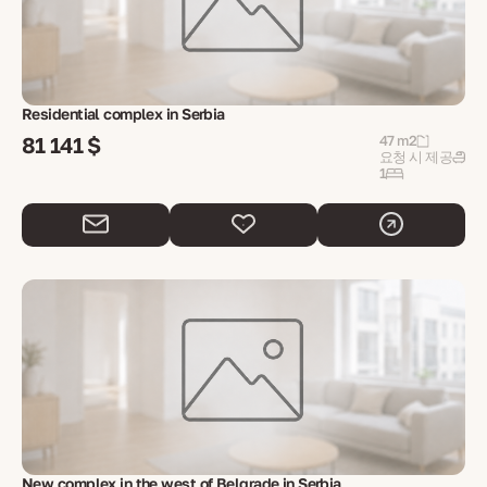
Residential complex in Serbia
81 141 $
47 m2
요청 시 제공
1
New complex in the west of Belgrade in Serbia