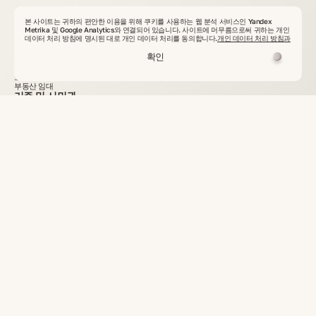
본 사이트는 귀하의 편안한 이용을 위해 쿠키를 사용하는 웹 분석 서비스인 Yandex
전 세계 부동산
Metrika 및 Google Analytics와 연결되어 있습니다. 사이트에 머무름으로써 귀하는 개인
데이터 처리 방침에 명시된 대로 개인 데이터 처리를 동의합니다.
개인 데이터 처리 방침과
투자 프로젝트
중고 부동산
확인
상업용 부동산
토지
소유주 직거래 부동산
부동산 임대
거주 및 시민권
거주 옵션
이주 추천 국가
지금 프로그램 보기
Co-Invest Asia
투자 절차
수익 및 안전성
지금 투자 선택하기
패밀리 오피스
전략적 우위
주요 솔루션
전략 실행하기
글로벌 거래
우리의 고객
글로벌 네트워크 및 통화
이체 계획 시작하기
국제 물류
운송 절차
화물 운송 경로
운송비 계산하기
다국어 문서 번역
번역 서비스
언어 및 지원 범위
번역 요청