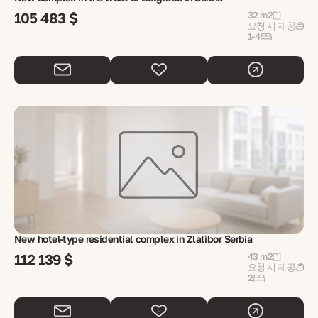
105 483 $
32 m2
요청 시 제공
1-4
New hotel-type residential complex in Zlatibor Serbia
112 139 $
43 m2
요청 시 제공
2