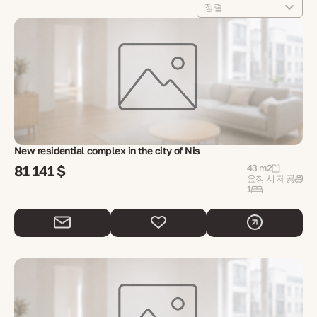
정렬
New residential complex in the city of Nis
81 141 $
43 m2
요청 시 제공
1