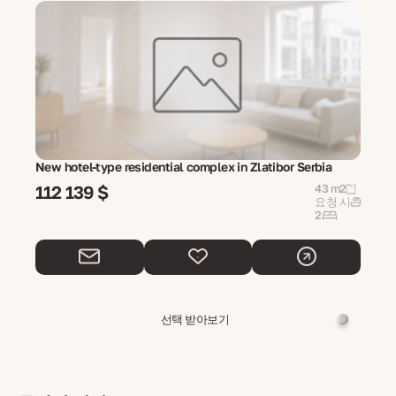
New hotel-type residential complex in Zlatibor Serbia
112 139 $
43 m2
요청 시
2
선택 받아보기