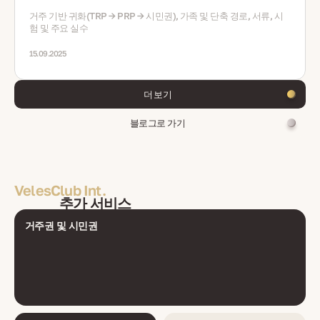
종종 지불) * **연간 재산세:** 재산 가치의 0.3%-1.5% * **자본 이득
거주 기반 귀화(TRP → PRP → 시민권), 가족 및 단축 경로, 서류, 시
세:** 이익의 15% (2년 초과 보유 또는 주 거주지일 경우 면제) * **임
험 및 주요 실수
대 소득세:** 총입력/순 선택에 따라 10%-15% 고정세 --- ### **외
국인을 위한 모기지 가능성** * 세르비아 은행은 안정적인 소득 증명
이 있는 비거주자에게 대출 * **담보 비율(LTV):** 일반적으로
15.09.2025
60%-70% * **이자율(2025):** 신용 상태에 따라 약 4%-7% 변동 *
외국인에게는 더 높은 계약금 또는 보증인이 종종 필요 --- ### **세
르비아가 당신에게 적합한가요?** ✅ **이런 분들에게 이상적:** *
더 보기
EU 인접 지역의 가치를 찾는 예산을 고려한 투자자 * 임대 부동산이
필요한 외국인 및 원격 전문가 * 기술 및 관광 성장 도시를 목표로 하
블로그로 가기
는 임대 투자자 * 신흥 시장 기회를 탐색하는 첫 투자자 ❌ **이런 분
들에게는 덜 적합:** * 부동산만으로 거주권을 기대하는 분들 * 빠르
고 높은 수익을 원하는 투자자 * 발칸 반도의 관료제 및 언어에 익숙
하지 않은 구매자 --- ### **세르비아에서 구매하기 좋은 주요 장소
(2025)** #### **베오그라드 (브라차르, 노비 베오그라드, 도르
VelesClub Int.
콜)** * 기업과 학생 임대 수요가 강한 수도 * 수익률: 4%-6%로 부동
산 가치 상승 #### **노비사드** * 기술, 문화 및 학생 허브 (엑시트
추가 서비스
페스티벌) * 수익률: 5%-7%; 베오그라드에 비해 적당한 가격 ####
**니시** * 성장하는 IT 및 산업 중심지, 낮은 진입 비용 * 수익률:
거주권 및 시민권
6%-8%로 수요 증가 #### **교외 및 해안 도시 (예: 질라티보르, 코
파오닉)** * 산악 리조트 및 관광 부동산 * 시즌 수익: 성수기 임대 수
입의 7%-10% --- ### **임대 수익 및 ROI 개요** | 위치 | 총 수익률 |
비용 후 순 수익률 | | ----- | ----- | ----- | | 베오그라드 | 4–6% | 3–4% | |
노비사드 | 5–7% | 4–5% | | 니시 | 6–8% | 5–6% | | 리조트 도시 (질라
티보르 등) | 7–10% | 5–7% | --- ### **2025년 트렌드** * 베오그라
드의 부동산은 외국 투자로부터 꾸준한 성장 * 노비사드는 IT 부문과