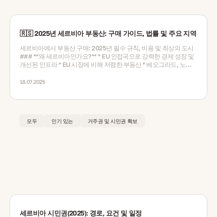
🇷🇸 2025년 세르비아 부동산: 구매 가이드, 법률 및 주요 지역
세르비아에서 부동산 구매: 2025년 필수 규칙, 비용 및 최상의 도시
### **왜 세르비아인가요?** * EU 인접국으로 강력한 경제 성장 및
개선된 인프라 * EU 시장에 비해 저렴한 부동산 * 베오그라드, 노비
사드, 니시와 같은 기술 중심지에 의해 촉진 * 학생, 외국인, 원격 근
무자들로부터의 높은 임대 수요 * 매력적인 라이프스타일, 풍부한 역
18.07.2025
사, 그리고 성장하는 관광 산업 --- ### **외국인이 세르비아에서 부
동산을 구매할 수 있나요?** 네 — **비EU 외국인과 세르비아 시민 모
두** 아파트, 주택 및 상업용 부동산을 자유롭게 구매할 수 있습니다.
* 외국 개인이나 회사의 재산 소유에 대한 제한 없음 * 토지 조각을 포
모두
인기 있는
거주권 및 시민권 확보
함한 동일한 법적 권리 및 완전 소유권 --- ### **2025년 거주 및 허
가 프로그램** * 부동산 구매에 따른 “골든 비자” 없음 * 표준 경로는
고용, 사업 투자, 가족 재통합 포함 * 부동산 소유는 비자/거주 신청
을 지원하지만 **부동산만으로는 충분하지 않음** --- ### **부동산
구매의 법적 절차** 1. **세르비아 세금 ID (PIB)**를 취득하고 현지
은행 계좌 개설 2. 제목 검색 및 계약 작성을 위해 **공증인 및/또는
변호사**를 고용 3. 보증금(일반적으로 10%)과 함께 **사전 계약**
에 서명 4. 타이틀, 부담물, 건물 문서 등의 실사를 수행 5. **공증 계
약서**로 판매 완료 6. 공증인이 **지적소관청(Cadastre)**에 소유
권 등록 7. 모든 세금 및 공증 수수료를 지불 --- ### **세금 및 수수
료** * **부동산 이전 세금:** 구매 가격의 2.5% * **공증 및 법률 수
수료:** ~1%-2% * **중개 수수료:** 일반적으로 2%-3% (구매자가
세르비아 시민권(2025): 경로, 요건 및 일정