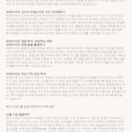
젝트는 현대적인 편의시설, 전략적 위치 및 뛰어난 기반 시설을 제공합니다. 이러한 저렴한 가격
대는 첫 투자자와 경험이 풍부한 전문가들 모두에게 매력적인 옵션입니다.
세르비아의 고수익 부동산으로 수익 극대화하기
세르비아의 고수익 부동산에 투자하면 인상적인 수익을 얻을 수 있습니다. 이는 이 나라의 성장
하는 임대 시장과 증가하는 부동산 가치 덕분입니다. 베오그라드의 뉴 베오그라드 지구와 노비
사드의 해안가 등 급속한 개발이 이루어지고 있는 지역은 세르비아에서 임대용 부동산의 유망한
기회를 제공합니다. 이러한 고수익 투자들은 젊은 인구, 활발한 관광 산업, 고품질 주택을 찾는 외
국인의 유입에 힘입어 안정적인 임대 수요를 누립니다. 이러한 주요 지역을 타겟으로 함으로써
투자자들은 시간이 지남에 따라 상당한 임대 수익과 부동산 가치를 극대화할 수 있습니다.
세르비아의 관광 투자: 성장하는 부문
세르비아의 관광 붐을 활용하다
세르비아의 활발한 관광 부문은 부동산 시장의 핵심 동력으로, 수많은 관광 투자 기회를 제공합
니다. 세르비아의 풍부한 문화유산, 역사적 명소, 자연미는 매년 수백만 명의 관광객을 끌어모아
단기 임대 부동산, 호텔, 휴가용 주택에 대한 강력한 수요를 창출하고 있습니다. 관광 관련 부동산
에 투자하면 이 성장 시장에 진출할 수 있으며, 진정한 편안함을 원하는 관광객을 위한 부동산을
제공합니다. 베오그라드, 노비 사드 및 코파오닉과 같은 지역은 도시의 매력과 아름다운 경관이
조화를 이루며 특히 유망한 곳입니다.
세르비아의 자산 가치 상승 추세
관광의 증가는 세르비아에서의 부동산 가치 상승 추세에 직접적인 영향을 미치고 있으며, 특히
인기 있는 관광지에서 더욱 그러합니다. 더 많은 방문객들이 이 나라를 찾을수록 품질 있는 숙소
에 대한 수요가 증가해, 부동산 가치와 임대료를 높이고 있습니다. 이러한 추세는 2024년에도 계
속될 것으로 예상되며, 세르비아의 부동산 투자는 지속적인 자산 성장과 높은 임대수익을 누릴
수 있는 스마트한 선택입니다. 주요 관광지와 문화 유적지 가까이에 위치한 부동산에 투자함으로
써, 투자자들은 수익을 극대화하고 세르비아 부동산 시장의 확장에 따른 유리한 위치를 확보할
수 있습니다.
베오그라드를 넘은 세르비아 지역 성장
신흥 시장 탐험하기
베오그라드가 세르비아 부동산 시장의 중심이지만, 수도 외곽에서도 중요한 성장이 이루어지고
있습니다. 노비 사드, 니시, 수보티차와 같은 도시들은 세르비아의 외곽 지역에서 매력적인 투자
목적지로 떠오르고 있으며, 이 지역들은 빠른 도시화, 인프라 개선, 기업 유입을 겪고 있어 주거
및 상업용 부동산에 대한 Robust 수요를 창출하고 있습니다. 이러한 신흥 시장에 투자하는 것은