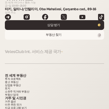
전 세계 어디서나 통화 가능
금–일 10:00–21:00
터키, 알라냐/안탈리아, Oba Mahallesi, Çarşamba cad., 89-16
실제 주소
상담 받기
부동산 찾기
VelesClub Int. 서비스 제공 국가
전 세계 부동산
투자 프로젝트
중고 부동산
상업용 부동산
토지
소유주 직거래 부동산
부동산 임대
거주 및 시민권
거주 옵션
이주 추천 국가
지금 프로그램 보기