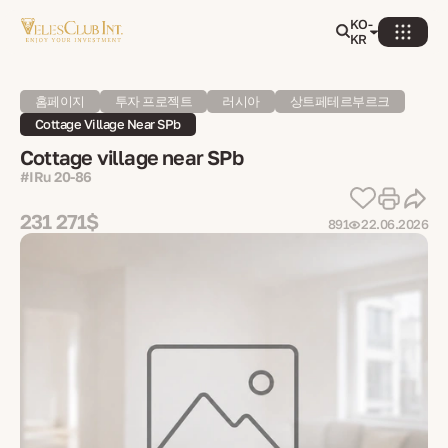
KO-
KR
홈페이지
투자 프로젝트
러시아
상트페테르부르크
Cottage Village Near SPb
Cottage village near SPb
#IRu 20-86
231 271$
891
22.06.2026