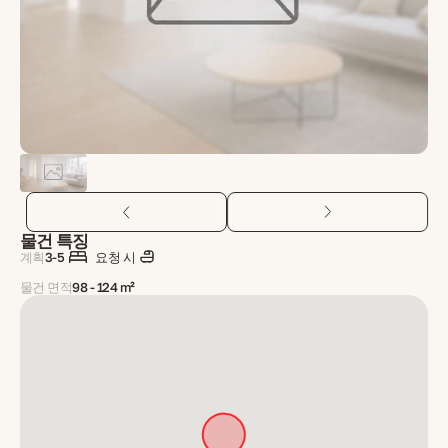
물건 특징
계획
3-5
요청 시
물건 면적
98 - 124 m²