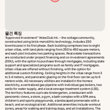
물건 특징
"Approved Investment" VelesClub Int. – the cottage community,
constructed using brick-monolithic technology, includes 230
townhouses in its first phase. Each building comprises two to eight
urban villas, with land plots ranging from 250 to 450 square meters,
and each plot includes two parking spaces. Real estate transactions
are conducted under project financing and co-investment agreements
(DDU), with the option to purchase through mortgages, including state
support and specialized programs such as family and IT mortgages.
Urban villas are offered without finishing, with the option for
additional custom finishing. Ceiling heights in the villas range from 3
to 3.4 meters, and panoramic glazing on the first floor can be up to 6
meters wide. All necessary utilities are installed in the homes:
electricity, a centralized gas pipeline with individual gas boilers, two
wells for water supply, and a local sewage treatment system (LSS).
The territory features a private kindergarten, a restaurant with
panoramic views, a store, a gym, a bath complex with a SPA area,
children's and sports playgrounds, a landscaped promenade with a
beach, and an ecological trail. Additional amenities include workout
zones, areas for walking and training dogs, and art installations. The