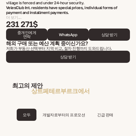
village is fenced and under 24-hour security.
VelesClub Int. residents have special prices, individual forms of
payment and installment payments.
더 보기...
231 271$
중개인에게
WhatsApp
상담 받기
연락
해외 구매 또는 예산 계획 중이신가요?
저희가 부동산 선택부터 지역 비교, 절차 진행까지 도와드립니다.
상담 받기
최고의 제안
상트페테르부르크에서
모두
개발자로부터의 프로모션
긴급 판매