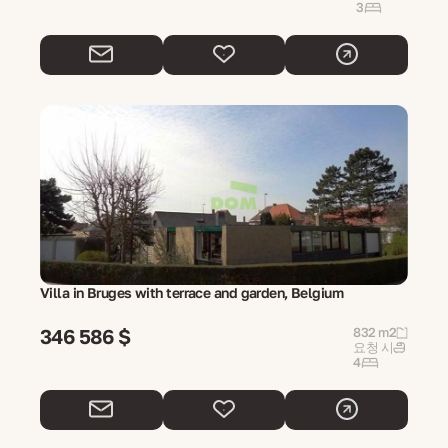
3
Villa in Bruges with terrace and garden, Belgium
346 586 $
832 m2
요청 시
4