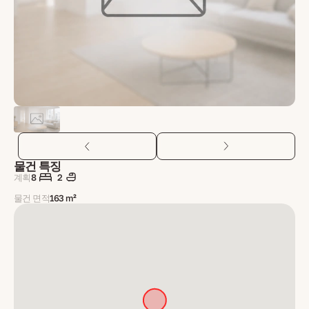
물건 특징
계획
8
2
물건 면적
163 m²