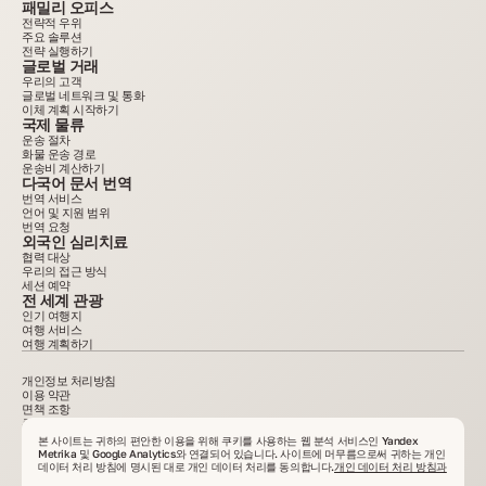
패밀리 오피스
전략적 우위
주요 솔루션
전략 실행하기
글로벌 거래
우리의 고객
글로벌 네트워크 및 통화
이체 계획 시작하기
국제 물류
운송 절차
화물 운송 경로
운송비 계산하기
다국어 문서 번역
번역 서비스
언어 및 지원 범위
번역 요청
외국인 심리치료
협력 대상
우리의 접근 방식
세션 예약
전 세계 관광
인기 여행지
여행 서비스
여행 계획하기
개인정보 처리방침
이용 약관
면책 조항
쿠키 정책
2015–2025. 사이트에 게시된 모든 정보는 정보 제공 목적으로만 제공되며 광고나 공적 제안이
본 사이트는 귀하의 편안한 이용을 위해 쿠키를 사용하는 웹 분석 서비스인 Yandex
아닙니다. 서면 동의 없는 자료 복사는 금지됩니다. VelesClub Int.
Metrika 및 Google Analytics와 연결되어 있습니다. 사이트에 머무름으로써 귀하는 개인
데이터 처리 방침에 명시된 대로 개인 데이터 처리를 동의합니다.
개인 데이터 처리 방침과