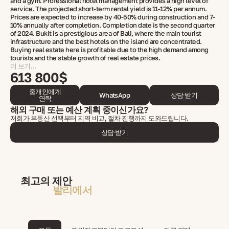
and a gym. Professional hotel management provides a high level of
service. The projected short-term rental yield is 11-12% per annum.
Prices are expected to increase by 40-50% during construction and 7-
10% annually after completion. Completion date is the second quarter
of 2024. Bukit is a prestigious area of ​​Bali, where the main tourist
infrastructure and the best hotels on the island are concentrated.
Buying real estate here is profitable due to the high demand among
tourists and the stable growth of real estate prices.
더 보기...
613 800$
중개인에게
WhatsApp
상담 받기
연락
해외 구매 또는 예산 계획 중이신가요?
저희가 부동산 선택부터 지역 비교, 절차 진행까지 도와드립니다.
상담 받기
최고의 제안
발리에서