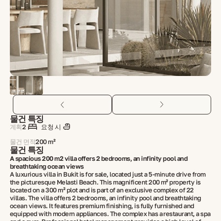
물건 특징
계획
2
요청 시
물건 면적
200 m²
물건 특징
A spacious 200 m2 villa offers 2 bedrooms, an infinity pool and
breathtaking ocean views
A luxurious villa in Bukit is for sale, located just a 5-minute drive from
the picturesque Melasti Beach. This magnificent 200 m² property is
located on a 300 m² plot and is part of an exclusive complex of 22
villas. The villa offers 2 bedrooms, an infinity pool and breathtaking
ocean views. It features premium finishing, is fully furnished and
equipped with modern appliances. The complex has a restaurant, a spa