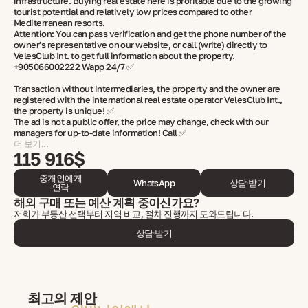
infrastructure. Buying real estate here is profitable due to the growing
tourist potential and relatively low prices compared to other
Mediterranean resorts.
Attention: You can pass verification and get the phone number of the
owner's representative on our website, or call (write) directly to
VelesClub Int. to get full information about the property.
+905066002222 Wapp 24/7 ✅
Transaction without intermediaries, the property and the owner are
registered with the international real estate operator VelesClub Int.,
the property is unique! ✅
The ad is not a public offer, the price may change, check with our
managers for up-to-date information! Call ✅
더 보기...
115 916$
중개인에게
WhatsApp
상담 받기
연락
해외 구매 또는 예산 계획 중이신가요?
저희가 부동산 선택부터 지역 비교, 절차 진행까지 도와드립니다.
상담 받기
최고의 제안